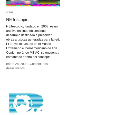
sitios
sitios
NETescopio
NETescopio
NETescopio, fundado en 2008, es un
archivo en línea en continuo
desarrollo destinado a preservar
obras artísticas generadas para la red.
El proyecto basado en el Museo
Extremeño e Iberoamericano de Arte
Contemporáneo MEIAC, se encuentra
enmarcado dentro del concepto
enero 28, 2008
enero 28, 2008
/
/
Comentarios
Comentarios
en
en
desactivados
desactivados
NETescopio
NETescopio