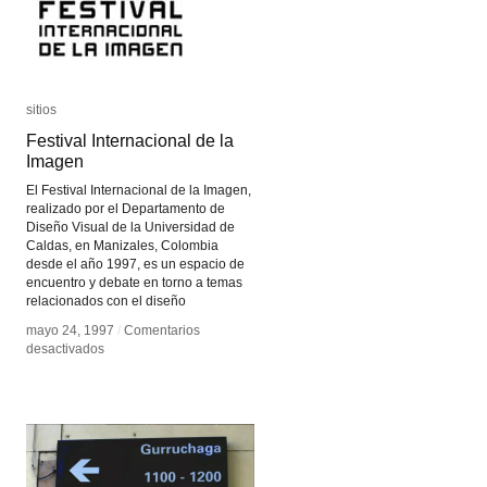
sitios
sitios
Festival Internacional de la
Festival Internacional de la
Imagen
Imagen
El Festival Internacional de la Imagen,
realizado por el Departamento de
Diseño Visual de la Universidad de
Caldas, en Manizales, Colombia
desde el año 1997, es un espacio de
encuentro y debate en torno a temas
relacionados con el diseño
mayo 24, 1997
mayo 24, 1997
/
/
Comentarios
Comentarios
en
en
desactivados
desactivados
Festival
Festival
Internacional
Internacional
de
de
la
la
Imagen
Imagen