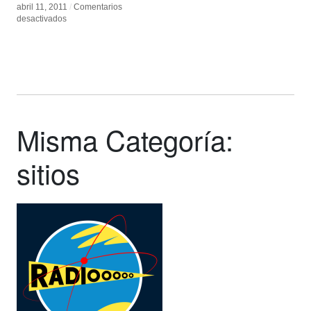
abril 11, 2011
abril 11, 2011
/
/
Comentarios
Comentarios
en
en
desactivados
desactivados
La
La
red
red
inútil
inútil
Misma Categoría:
sitios