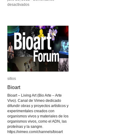
en
en
desactivados
desactivados
Bill
Bill
Vorn
Vorn
y
y
Louis-
Louis-
Philippe
Philippe
Demers
Demers
sitios
sitios
Bioart
Bioart
Bioart – Living Art (Bio Arte – Arte
Vivo). Canal de Vimeo dedicado
difundir obras y proyectos artísticos y
experimentales creados con
organismos vivos y materiales de los
organismos vivos, como el ADN, las
proteínas y la sangre.
https://vimeo.com/channels/bioart