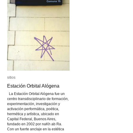
sitios
sitios
Estación Orbital Alógena
Estación Orbital Alógena
La Estación Orbital Alógena fue un
centro transdisciplinario de formación,
experimentación, investigación y
activación performática, poética,
hermética y artística, ubicado en
Capital Federal, Buenos Aires,
fundado en 2002 por naKh ab Ra.
Con un fuerte anclaje en la estética