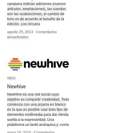
campana indican adiciones (nuevos
artículos, ampliaciones), las cuerdas
son las sustracciones, el cambio de
tono es de acuerdo al tamaño de la
edición. Los círculos
agosto 25, 2013
agosto 25, 2013
/
/
Comentarios
Comentarios
en
en
desactivados
desactivados
Escuchar
Escuchar
Wikipedia
Wikipedia
sitios
sitios
Newhive
Newhive
NewHive es una red social cuyo
objetivo es compartir creatividad. Todo
comienza con una pizarra en blanco
en la que es posible usar todo tipo de
elementos multimedia para dar rienda
suelta a la expresividad. Una
plataforma un tanto anárquica y -como
mayo 16, 2015
mayo 16, 2015
/
/
Comentarios
Comentarios