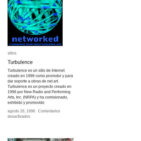
sitios
sitios
Turbulence
Turbulence
Turbulence es un sitio de Internet
creado en 1996 como promotor y para
dar soporte a obras de net art.
Turbulence es un proyecto creado en
1996 por New Radio and Performing
Arts, Inc. (NRPA) y ha comisionado,
exhibido y promovido
agosto 26, 1996
agosto 26, 1996
/
/
Comentarios
Comentarios
en
en
desactivados
desactivados
Turbulence
Turbulence