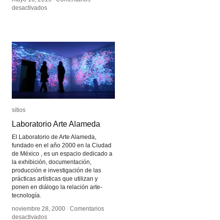
en
en
desactivados
desactivados
Newhive
Newhive
sitios
sitios
Laboratorio Arte Alameda
Laboratorio Arte Alameda
El Laboratorio de Arte Alameda,
fundado en el año 2000 en la Ciudad
de México , es un espacio dedicado a
la exhibición, documentación,
producción e investigación de las
prácticas artísticas que utilizan y
ponen en diálogo la relación arte-
tecnología.
noviembre 28, 2000
noviembre 28, 2000
/
/
Comentarios
Comentarios
en
en
desactivados
desactivados