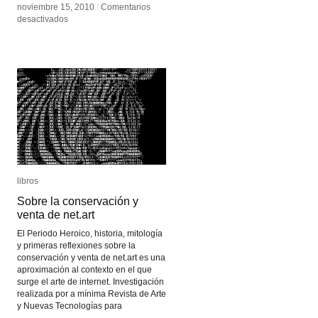
noviembre 15, 2010
noviembre 15, 2010
/
/
Comentarios
Comentarios
en
en
desactivados
desactivados
Bioart
Bioart
libros
libros
Sobre la conservación y
Sobre la conservación y
venta de net.art
venta de net.art
El Periodo Heroico, historia, mitología
y primeras reflexiones sobre la
conservación y venta de net.art es una
aproximación al contexto en el que
surge el arte de internet. Investigación
realizada por a mínima Revista de Arte
y Nuevas Tecnologías para