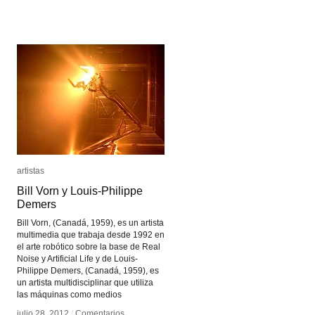
Laboratorio
Laboratorio
Arte
Arte
Alameda
Alameda
artistas
artistas
Bill Vorn y Louis-Philippe
Bill Vorn y Louis-Philippe
Demers
Demers
Bill Vorn, (Canadá, 1959), es un artista
multimedia que trabaja desde 1992 en
el arte robótico sobre la base de Real
Noise y Artificial Life y de Louis-
Philippe Demers, (Canadá, 1959), es
un artista multidisciplinar que utiliza
las máquinas como medios
julio 28, 2012
julio 28, 2012
/
/
Comentarios
Comentarios