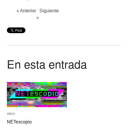
« Anterior
/
Siguiente
»
En esta entrada
sitios
sitios
NETescopio
NETescopio