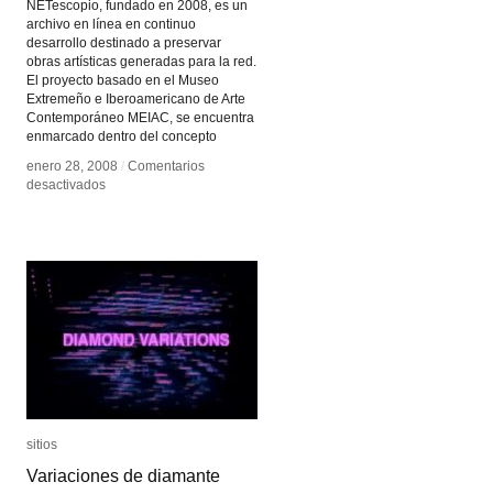
NETescopio, fundado en 2008, es un
archivo en línea en continuo
desarrollo destinado a preservar
obras artísticas generadas para la red.
El proyecto basado en el Museo
Extremeño e Iberoamericano de Arte
Contemporáneo MEIAC, se encuentra
enmarcado dentro del concepto
enero 28, 2008
enero 28, 2008
/
/
Comentarios
Comentarios
en
en
desactivados
desactivados
NETescopio
NETescopio
sitios
sitios
Variaciones de diamante
Variaciones de diamante