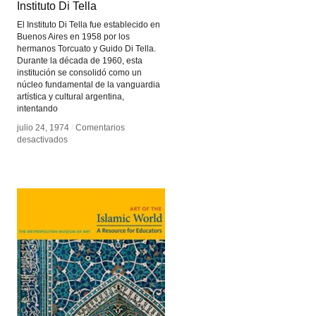
Instituto Di Tella
Instituto Di Tella
El Instituto Di Tella fue establecido en
Buenos Aires en 1958 por los
hermanos Torcuato y Guido Di Tella.
Durante la década de 1960, esta
institución se consolidó como un
núcleo fundamental de la vanguardia
artística y cultural argentina,
intentando
julio 24, 1974
julio 24, 1974
/
/
Comentarios
Comentarios
en
en
desactivados
desactivados
Instituto
Instituto
Di
Di
Tella
Tella