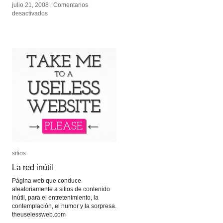
julio 21, 2008
julio 21, 2008
/
/
Comentarios
Comentarios
en
en
desactivados
desactivados
Sobre
Sobre
la
la
conservación
conservación
y
y
venta
venta
de
de
net.art
net.art
sitios
sitios
La red inútil
La red inútil
Página web que conduce
aleatoriamente a sitios de contenido
inútil, para el entretenimiento, la
contemplación, el humor y la sorpresa.
theuselessweb.com