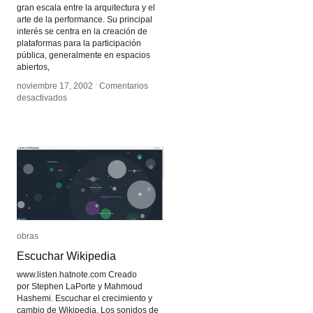
gran escala entre la arquitectura y el
arte de la performance. Su principal
interés se centra en la creación de
plataformas para la participación
pública, generalmente en espacios
abiertos,
noviembre 17, 2002
noviembre 17, 2002
/
/
Comentarios
Comentarios
en
en
desactivados
desactivados
Rafael
Rafael
Lozano-
Lozano-
Hemmer
Hemmer
obras
obras
Escuchar Wikipedia
Escuchar Wikipedia
www.listen.hatnote.com Creado
por Stephen LaPorte y Mahmoud
Hashemi. Escuchar el crecimiento y
cambio de Wikipedia. Los sonidos de