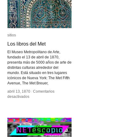
sitios
sitios
Los libros del Met
Los libros del Met
El Museo Metropolitano de Arte,
fundado el 13 de abril de 1870,
presenta más de 5000 años de arte de
distintas culturas alrededor del
mundo. Está situado en tres lugares
icónicos de Nueva York: The Met Fifth
Avenue, The Met Breuer,
abril 13, 1870
abril 13, 1870
/
/
Comentarios
Comentarios
en
en
desactivados
desactivados
Los
Los
libros
libros
del
del
Met
Met