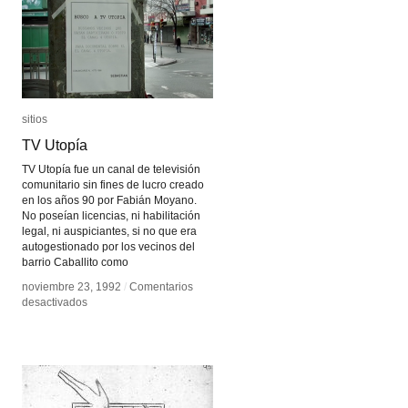
sitios
sitios
TV Utopía
TV Utopía
TV Utopía fue un canal de televisión
comunitario sin fines de lucro creado
en los años 90 por Fabián Moyano.
No poseían licencias, ni habilitación
legal, ni auspiciantes, si no que era
autogestionado por los vecinos del
barrio Caballito como
noviembre 23, 1992
noviembre 23, 1992
/
/
Comentarios
Comentarios
en
en
desactivados
desactivados
TV
TV
Utopía
Utopía