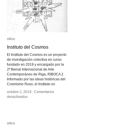
sitios
sitios
Instituto del Cosmos
Instituto del Cosmos
El Instituto del Cosmos es un proyecto
de investigación colectiva en curso
fundado en 2019 y encargado por la
2ª Bienal Internacional de Arte
Contemporáneo de Riga, RIBOCA 2.
Informado por las ideas históricas del
Cosmismo Ruso, el Instituto es
octubre 2, 2019
octubre 2, 2019
/
/
Comentarios
Comentarios
en
en
desactivados
desactivados
Instituto
Instituto
del
del
Cosmos
Cosmos
sitios
sitios