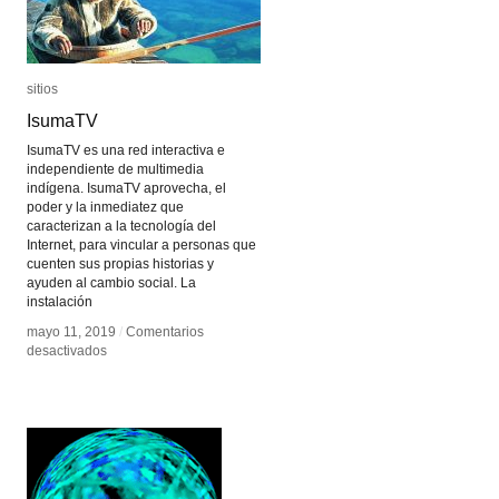
sitios
sitios
IsumaTV
IsumaTV
IsumaTV es una red interactiva e
independiente de multimedia
indígena. IsumaTV aprovecha, el
poder y la inmediatez que
caracterizan a la tecnología del
Internet, para vincular a personas que
cuenten sus propias historias y
ayuden al cambio social. La
instalación
mayo 11, 2019
mayo 11, 2019
/
/
Comentarios
Comentarios
en
en
desactivados
desactivados
IsumaTV
IsumaTV