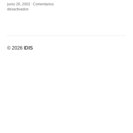
junio 26, 2002
junio 26, 2002
/
/
Comentarios
Comentarios
en
en
desactivados
desactivados
Estación
Estación
Orbital
Orbital
Alógena
Alógena
© 2026
IDIS