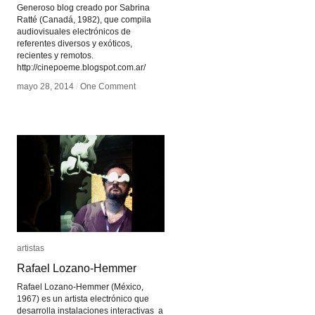
Generoso blog creado por Sabrina
Ratté (Canadá, 1982), que compila
audiovisuales electrónicos de
referentes diversos y exóticos,
recientes y remotos.
http://cinepoeme.blogspot.com.ar/
mayo 28, 2014
mayo 28, 2014
/
/
One Comment
One Comment
artistas
artistas
Rafael Lozano-Hemmer
Rafael Lozano-Hemmer
Rafael Lozano-Hemmer (México,
1967) es un artista electrónico que
desarrolla instalaciones interactivas a