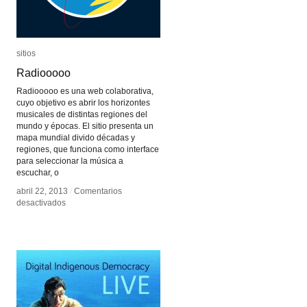
sitios
sitios
Radiooooo
Radiooooo
Radiooooo es una web colaborativa,
cuyo objetivo es abrir los horizontes
musicales de distintas regiones del
mundo y épocas. El sitio presenta un
mapa mundial divido décadas y
regiones, que funciona como interface
para seleccionar la música a
escuchar, o
abril 22, 2013
abril 22, 2013
/
/
Comentarios
Comentarios
en
en
desactivados
desactivados
Radiooooo
Radiooooo