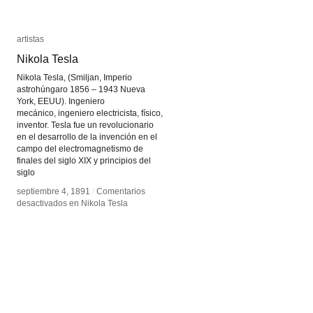
artistas
artistas
Nikola Tesla
Nikola Tesla
Nikola Tesla, (Smiljan, Imperio
astrohúngaro 1856 – 1943 Nueva
York, EEUU). Ingeniero
mecánico, ingeniero electricista, físico,
inventor. Tesla fue un revolucionario
en el desarrollo de la invención en el
campo del electromagnetismo de
finales del siglo XIX y principios del
siglo
septiembre 4, 1891
septiembre 4, 1891
/
/
Comentarios
Comentarios
desactivados
desactivados
en Nikola Tesla
en Nikola Tesla