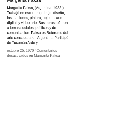
Margarita Paksa
Margarita Paksa
Margarita Paksa, (Argentina, 1933-).
Trabajó en escultura, dibujo, diseño,
instalaciones, pintura, objetos, arte
digital, y video arte. Sus obras refieren
a temas sociales, políticos y de
comunicación. Paksa es Referente del
arte conceptual en Argentina. Participó
de Tucumán Arde y
octubre 25, 1970
octubre 25, 1970
/
/
Comentarios
Comentarios
desactivados
desactivados
en Margarita Paksa
en Margarita Paksa