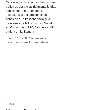
Cineasta y artista Jordan Belson creó
películas abstractas ricamente tejidas
con imaginería cosmológica,
inspiradas la exploración de la
conciencia, la trascendencia, y la
naturaleza de la luz misma . Nacido
en Chicago en 1926, Belson estudió
pintura en la Escuela
marzo 14, 1958
marzo 14, 1958
/
/
Comentarios
Comentarios
desactivados
desactivados
en Jordan Belson
en Jordan Belson
artistas
artistas