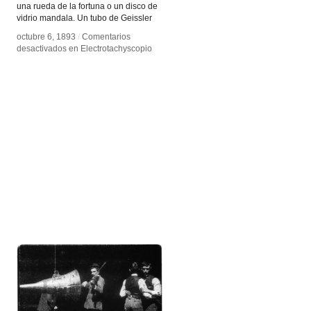
una rueda de la fortuna o un disco de
vidrio mandala. Un tubo de Geissler
octubre 6, 1893
octubre 6, 1893
/
/
Comentarios
Comentarios
desactivados
desactivados
en Electrotachyscopio
en Electrotachyscopio