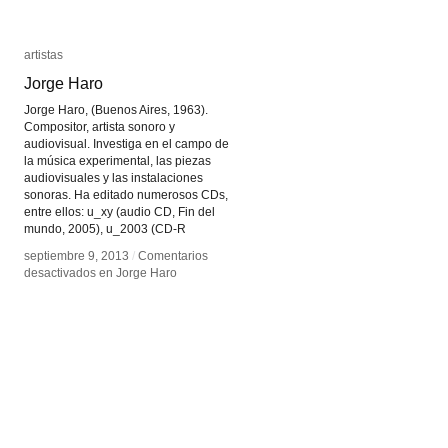
artistas
artistas
Jorge Haro
Jorge Haro
Jorge Haro, (Buenos Aires, 1963).
Compositor, artista sonoro y
audiovisual. Investiga en el campo de
la música experimental, las piezas
audiovisuales y las instalaciones
sonoras. Ha editado numerosos CDs,
entre ellos: u_xy (audio CD, Fin del
mundo, 2005), u_2003 (CD-R
septiembre 9, 2013
septiembre 9, 2013
/
/
Comentarios
Comentarios
desactivados
desactivados
en Jorge Haro
en Jorge Haro