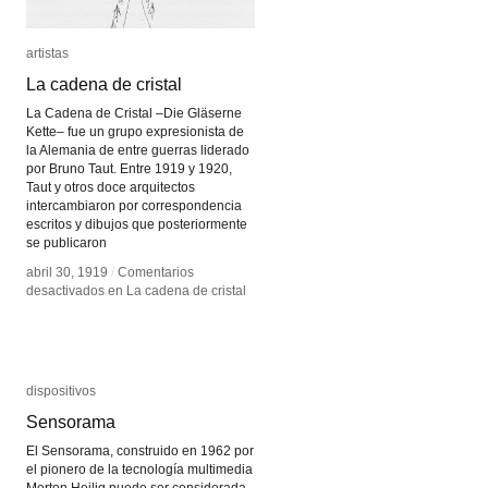
artistas
artistas
La cadena de cristal
La cadena de cristal
La Cadena de Cristal –Die Gläserne
Kette– fue un grupo expresionista de
la Alemania de entre guerras liderado
por Bruno Taut. Entre 1919 y 1920,
Taut y otros doce arquitectos
intercambiaron por correspondencia
escritos y dibujos que posteriormente
se publicaron
abril 30, 1919
abril 30, 1919
/
/
Comentarios
Comentarios
desactivados
desactivados
en La cadena de cristal
en La cadena de cristal
dispositivos
dispositivos
Sensorama
Sensorama
El Sensorama, construido en 1962 por
el pionero de la tecnología multimedia