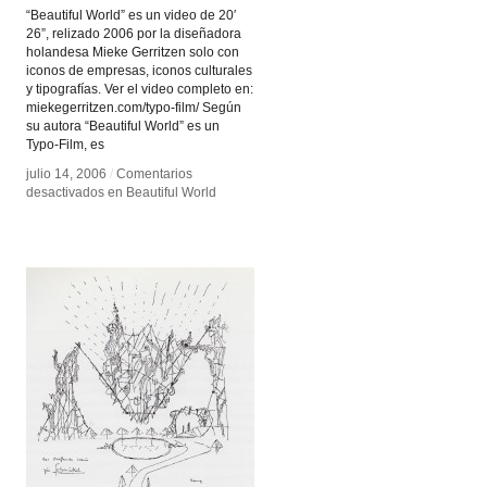
“Beautiful World” es un video de 20′
26”, relizado 2006 por la diseñadora
holandesa Mieke Gerritzen solo con
iconos de empresas, iconos culturales
y tipografías. Ver el video completo en:
miekegerritzen.com/typo-film/ Según
su autora “Beautiful World” es un
Typo-Film, es
julio 14, 2006
julio 14, 2006
/
/
Comentarios
Comentarios
desactivados
desactivados
en Beautiful World
en Beautiful World