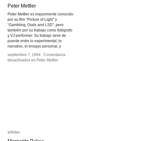
Peter Mettler
Peter Mettler
Peter Mettler es mayormente conocido
por su film “Picture of Light” y
“Gambling, Gods and LSD”, pero
también por su trabajo como fotógrafo
y VJ performer. Su trabajo sirve de
puente entre lo experimental, lo
narrativo, el ensayo personal, y
septiembre 7, 1994
septiembre 7, 1994
/
/
Comentarios
Comentarios
desactivados
desactivados
en Peter Mettler
en Peter Mettler
artistas
artistas