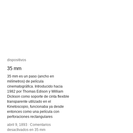
dispositivos
dispositivos
35 mm
35 mm
35 mm es un paso (ancho en
milímetros) de película
cinematográfica. Introducido hacia
1982 por Thomas Edison y William
Dickson como soporte de cinta flexible
transparente utilizado en el
Kinetoscopio, funcionaba ya desde
entonces como una película con
perforaciones rectangulares
abril 9, 1893
abril 9, 1893
/
/
Comentarios
Comentarios
desactivados
desactivados
en 35 mm
en 35 mm