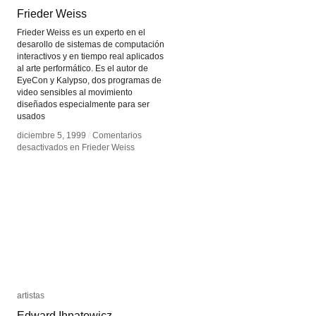
Frieder Weiss
Frieder Weiss
Frieder Weiss es un experto en el
desarollo de sistemas de computación
interactivos y en tiempo real aplicados
al arte performático. Es el autor de
EyeCon y Kalypso, dos programas de
video sensibles al movimiento
diseñados especialmente para ser
usados
diciembre 5, 1999
diciembre 5, 1999
/
/
Comentarios
Comentarios
desactivados
desactivados
en Frieder Weiss
en Frieder Weiss
artistas
artistas
Edward Ihnatowicz
Edward Ihnatowicz