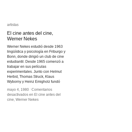
artistas
artistas
El cine antes del cine,
El cine antes del cine,
Werner Nekes
Werner Nekes
Werner Nekes estudió desde 1963
lingüística y psicología en Friburgo y
Bonn, donde dirigió un club de cine
estudiantil. Desde 1965 comenzó a
trabajar en sus películas
experimentales. Junto con Helmut
Herbst, Thomas Struck, Klaus
Wyborny y Heinz Emigholz fundó
mayo 4, 1980
mayo 4, 1980
/
/
Comentarios
Comentarios
desactivados
desactivados
en El cine antes del
en El cine antes del
cine, Werner Nekes
cine, Werner Nekes