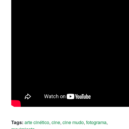
Tags:
arte cinético
,
cine
,
cine mudo
,
fotograma
,