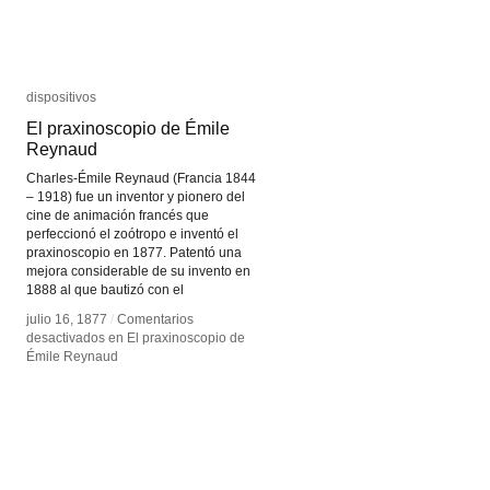
dispositivos
dispositivos
El praxinoscopio de Émile
El praxinoscopio de Émile
Reynaud
Reynaud
Charles-Émile Reynaud (Francia 1844
– 1918) fue un inventor y pionero del
cine de animación francés que
perfeccionó el zoótropo e inventó el
praxinoscopio en 1877. Patentó una
mejora considerable de su invento en
1888 al que bautizó con el
julio 16, 1877
julio 16, 1877
/
/
Comentarios
Comentarios
desactivados
desactivados
en El praxinoscopio de
en El praxinoscopio de
Émile Reynaud
Émile Reynaud