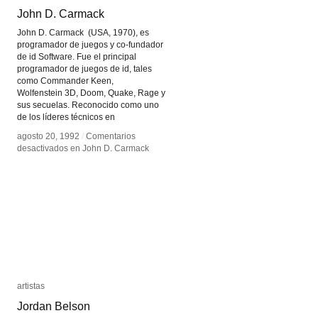
John D. Carmack
John D. Carmack
John D. Carmack (USA, 1970), es
programador de juegos y co-fundador
de id Software. Fue el principal
programador de juegos de id, tales
como Commander Keen,
Wolfenstein 3D, Doom, Quake, Rage y
sus secuelas. Reconocido como uno
de los líderes técnicos en
agosto 20, 1992
agosto 20, 1992
/
/
Comentarios
Comentarios
desactivados
desactivados
en John D. Carmack
en John D. Carmack
artistas
artistas
Jordan Belson
Jordan Belson