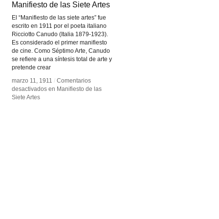
Manifiesto de las Siete Artes
Manifiesto de las Siete Artes
El “Manifiesto de las siete artes” fue
escrito en 1911 por el poeta italiano
Ricciotto Canudo (Italia 1879-1923).
Es considerado el primer manifiesto
de cine. Como Séptimo Arte, Canudo
se refiere a una síntesis total de arte y
pretende crear
marzo 11, 1911
marzo 11, 1911
/
/
Comentarios
Comentarios
desactivados
desactivados
en Manifiesto de las
en Manifiesto de las
Siete Artes
Siete Artes