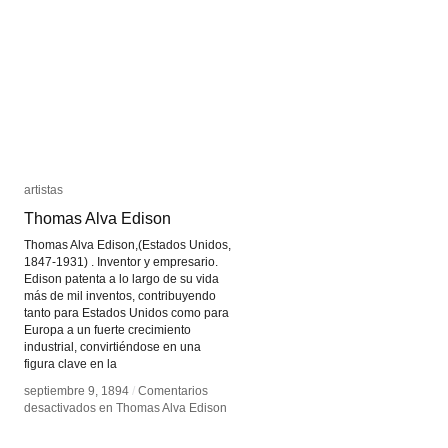
artistas
artistas
Thomas Alva Edison
Thomas Alva Edison
Thomas Alva Edison,(Estados Unidos,
1847-1931) . Inventor y empresario.
Edison patenta a lo largo de su vida
más de mil inventos, contribuyendo
tanto para Estados Unidos como para
Europa a un fuerte crecimiento
industrial, convirtiéndose en una
figura clave en la
septiembre 9, 1894
septiembre 9, 1894
/
/
Comentarios
Comentarios
desactivados
desactivados
en Thomas Alva Edison
en Thomas Alva Edison