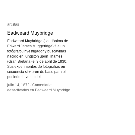
artistas
artistas
Eadweard Muybridge
Eadweard Muybridge
Eadweard Muybridge (seudónimo de
Edward James Muggeridge) fue un
fotógrafo, investigador y buscavidas
nacido en Kingston upon Thames
(Gran Bretaña) el 9 de abril de 1830.
Sus experimentos de fotografías en
secuencia sirvieron de base para el
posterior invento del
julio 14, 1872
julio 14, 1872
/
/
Comentarios
Comentarios
desactivados
desactivados
en Eadweard Muybridge
en Eadweard Muybridge