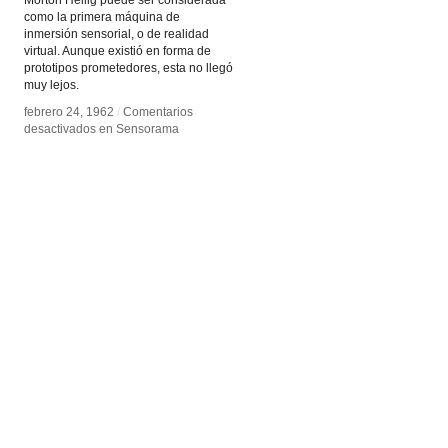
Morton Heilig puede ser considerada
como la primera máquina de
inmersión sensorial, o de realidad
virtual. Aunque existió en forma de
prototipos prometedores, esta no llegó
muy lejos.
febrero 24, 1962
febrero 24, 1962
/
/
Comentarios
Comentarios
desactivados
desactivados
en Sensorama
en Sensorama