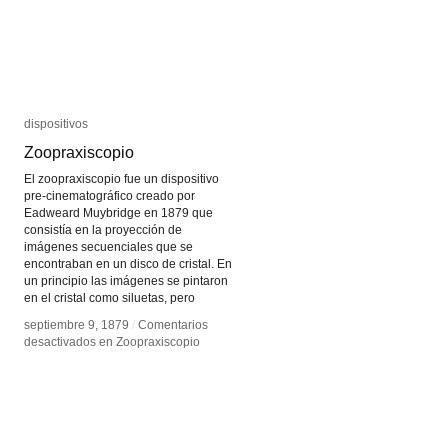
dispositivos
dispositivos
Zoopraxiscopio
Zoopraxiscopio
El zoopraxiscopio fue un dispositivo
pre-cinematográfico creado por
Eadweard Muybridge en 1879 que
consistía en la proyección de
imágenes secuenciales que se
encontraban en un disco de cristal. En
un principio las imágenes se pintaron
en el cristal como siluetas, pero
septiembre 9, 1879
septiembre 9, 1879
/
/
Comentarios
Comentarios
desactivados
desactivados
en Zoopraxiscopio
en Zoopraxiscopio