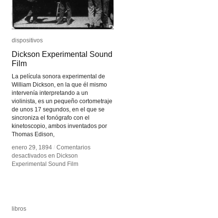
dispositivos
dispositivos
Dickson Experimental Sound
Dickson Experimental Sound
Film
Film
La película sonora experimental de
William Dickson, en la que él mismo
intervenía interpretando a un
violinista, es un pequeño cortometraje
de unos 17 segundos, en el que se
sincroniza el fonógrafo con el
kinetoscopio, ambos inventados por
Thomas Edison,
enero 29, 1894
enero 29, 1894
/
/
Comentarios
Comentarios
desactivados
desactivados
en Dickson
en Dickson
Experimental Sound Film
Experimental Sound Film
libros
libros