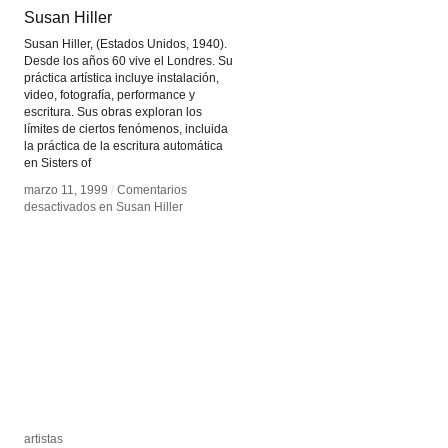
Susan Hiller
Susan Hiller
Susan Hiller, (Estados Unidos, 1940).
Desde los años 60 vive el Londres. Su
práctica artística incluye instalación,
video, fotografía, performance y
escritura. Sus obras exploran los
límites de ciertos fenómenos, incluida
la práctica de la escritura automática
en Sisters of
marzo 11, 1999
marzo 11, 1999
/
/
Comentarios
Comentarios
desactivados
desactivados
en Susan Hiller
en Susan Hiller
artistas
artistas