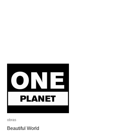
obras
obras
Beautiful World
Beautiful World