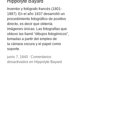
Hippolyte Bayard
Hippolyte Bayard
Inventor y fotógrafo francés (1801-
1887). En el año 1837 desarrolló un
procedimiento fotográfico de positivo
directo, es decir que obtenía
imágenes únicas. Las fotografías que
obtuvo las llamó “dibujos fotogénicos”,
tomadas a partir del empleo de
la cámara oscura y el papel como
soporte.
junio 7, 1840
junio 7, 1840
/
/
Comentarios
Comentarios
desactivados
desactivados
en Hippolyte Bayard
en Hippolyte Bayard