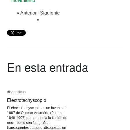
movimiento
« Anterior
/
Siguiente
»
En esta entrada
dispositivos
dispositivos
Electrotachyscopio
Electrotachyscopio
El électrotachyscopio es un invento de
1887 de Ottomar Anschütz (Polonia
1848-1907) que presenta la ilusión de
movimiento con fotografías
transparentes de serie, dispuestas en