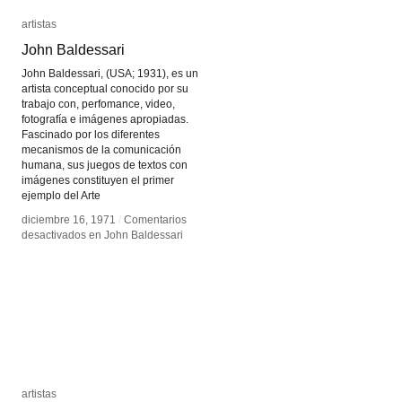
artistas
artistas
John Baldessari
John Baldessari
John Baldessari, (USA; 1931), es un
artista conceptual conocido por su
trabajo con, perfomance, video,
fotografía e imágenes apropiadas.
Fascinado por los diferentes
mecanismos de la comunicación
humana, sus juegos de textos con
imágenes constituyen el primer
ejemplo del Arte
diciembre 16, 1971
diciembre 16, 1971
/
/
Comentarios
Comentarios
desactivados
desactivados
en John Baldessari
en John Baldessari
artistas
artistas