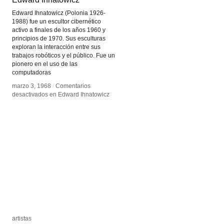
Edward Ihnatowicz (Polonia 1926-
1988) fue un escultor cibernético
activo a finales de los años 1960 y
principios de 1970. Sus esculturas
exploran la interacción entre sus
trabajos robóticos y el público. Fue un
pionero en el uso de las
computadoras
marzo 3, 1968
marzo 3, 1968
/
/
Comentarios
Comentarios
desactivados
desactivados
en Edward Ihnatowicz
en Edward Ihnatowicz
artistas
artistas