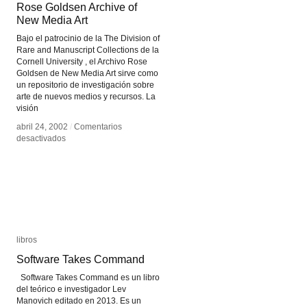
Rose Goldsen Archive of
Rose Goldsen Archive of
New Media Art
New Media Art
Bajo el patrocinio de la The Division of
Rare and Manuscript Collections de la
Cornell University , el Archivo Rose
Goldsen de New Media Art sirve como
un repositorio de investigación sobre
arte de nuevos medios y recursos. La
visión
abril 24, 2002
abril 24, 2002
/
/
Comentarios
Comentarios
en
en
desactivados
desactivados
Rose
Rose
Goldsen
Goldsen
Archive
Archive
of
of
New
New
Media
Media
Art
Art
libros
libros
Software Takes Command
Software Takes Command
Software Takes Command es un libro
del teórico e investigador Lev
Manovich editado en 2013. Es un