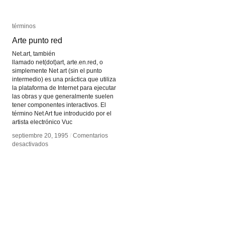
términos
términos
Arte punto red
Arte punto red
Net.art, también
llamado net(dot)art, arte.en.red, o
simplemente Net art (sin el punto
intermedio) es una práctica que utiliza
la plataforma de Internet para ejecutar
las obras y que generalmente suelen
tener componentes interactivos. El
término Net Art fue introducido por el
artista electrónico Vuc
septiembre 20, 1995
septiembre 20, 1995
/
/
Comentarios
Comentarios
en
en
desactivados
desactivados
Arte
Arte
punto
punto
red
red