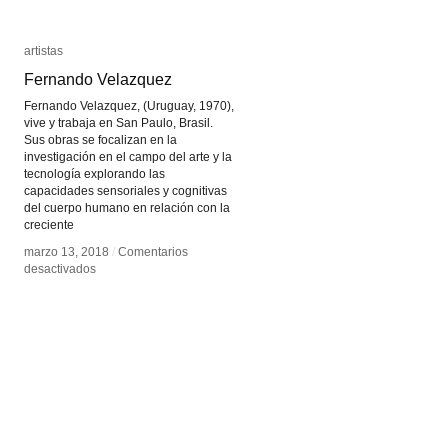
artistas
artistas
Fernando Velazquez
Fernando Velazquez
Fernando Velazquez, (Uruguay, 1970),
vive y trabaja en San Paulo, Brasil.
Sus obras se focalizan en la
investigación en el campo del arte y la
tecnología explorando las
capacidades sensoriales y cognitivas
del cuerpo humano en relación con la
creciente
marzo 13, 2018
marzo 13, 2018
/
/
Comentarios
Comentarios
en
en
desactivados
desactivados
Fernando
Fernando
Velazquez
Velazquez