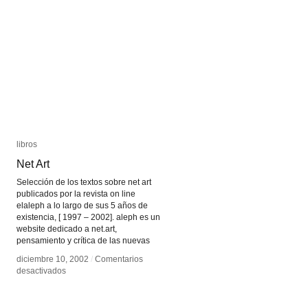
la
la
conservación
conservación
y
y
venta
venta
de
de
net.art
net.art
libros
libros
Net Art
Net Art
Selección de los textos sobre net art
publicados por la revista on line
elaleph a lo largo de sus 5 años de
existencia, [ 1997 – 2002]. aleph es un
website dedicado a net.art,
pensamiento y crítica de las nuevas
diciembre 10, 2002
diciembre 10, 2002
/
/
Comentarios
Comentarios
en
en
desactivados
desactivados
Net
Net
Art
Art