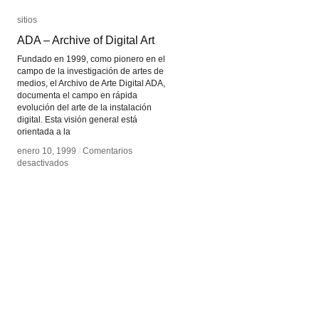
sitios
sitios
ADA – Archive of Digital Art
ADA – Archive of Digital Art
Fundado en 1999, como pionero en el
campo de la investigación de artes de
medios, el Archivo de Arte Digital ADA,
documenta el campo en rápida
evolución del arte de la instalación
digital. Esta visión general está
orientada a la
enero 10, 1999
enero 10, 1999
/
/
Comentarios
Comentarios
en
en
desactivados
desactivados
ADA
ADA
–
–
Archive
Archive
of
of
Digital
Digital
Art
Art