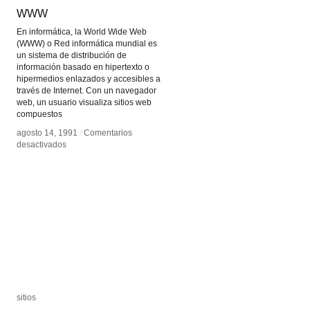
WWW
WWW
En informática, la World Wide Web
(WWW) o Red informática mundial es
un sistema de distribución de
información basado en hipertexto o
hipermedios enlazados y accesibles a
través de Internet. Con un navegador
web, un usuario visualiza sitios web
compuestos
agosto 14, 1991
agosto 14, 1991
/
/
Comentarios
Comentarios
en
en
desactivados
desactivados
WWW
WWW
sitios
sitios