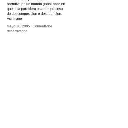
narrativa en un mundo gobalizado en
que esta pareciera estar en proceso
de descomposición o desaparición.
Asimismo
mayo 10, 2005
mayo 10, 2005
/
/
Comentarios
Comentarios
en
en
desactivados
desactivados
Otra
Otra
narrativa
narrativa
es
es
posible
posible