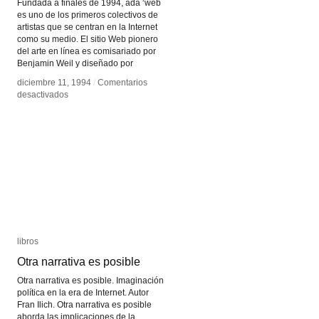
Fundada a finales de 1994, äda ‘web
es uno de los primeros colectivos de
artistas que se centran en la Internet
como su medio. El sitio Web pionero
del arte en línea es comisariado por
Benjamin Weil y diseñado por
diciembre 11, 1994
diciembre 11, 1994
/
/
Comentarios
Comentarios
en
en
desactivados
desactivados
äda
äda
‘web
‘web
libros
libros
Otra narrativa es posible
Otra narrativa es posible
Otra narrativa es posible. Imaginación
política en la era de Internet. Autor
Fran Ilich. Otra narrativa es posible
aborda las implicaciones de la