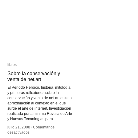
libros
libros
Sobre la conservación y
Sobre la conservación y
venta de net.art
venta de net.art
El Periodo Heroico, historia, mitología
y primeras reflexiones sobre la
conservación y venta de net.art es una
aproximación al contexto en el que
surge el arte de internet. Investigación
realizada por a mínima Revista de Arte
y Nuevas Tecnologías para
julio 21, 2008
julio 21, 2008
/
/
Comentarios
Comentarios
en
en
desactivados
desactivados
Sobre
Sobre