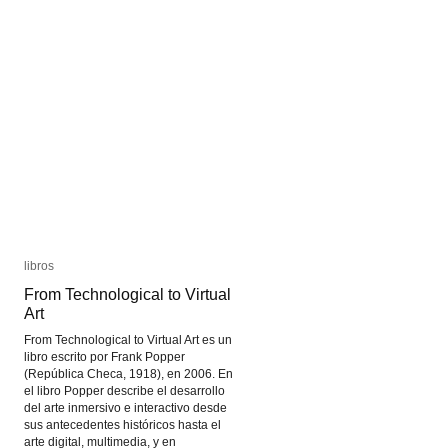
libros
libros
From Technological to Virtual
From Technological to Virtual
Art
Art
From Technological to Virtual Art es un
libro escrito por Frank Popper
(República Checa, 1918), en 2006. En
el libro Popper describe el desarrollo
del arte inmersivo e interactivo desde
sus antecedentes históricos hasta el
arte digital, multimedia, y en