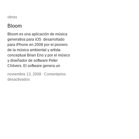
obras
obras
Bloom
Bloom
Bloom es una aplicación de música
generativa para iOS desarrollado
para iPhone en 2008 por el pionero
de la música ambiental y artista
conceptual Brian Eno y por el músico
y diseñador de software Peter
Chilvers. El software genera un
noviembre 13, 2008
noviembre 13, 2008
/
/
Comentarios
Comentarios
en
en
desactivados
desactivados
Bloom
Bloom