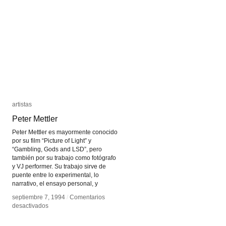
de
de
la
la
Nación
Nación
artistas
artistas
Peter Mettler
Peter Mettler
Peter Mettler es mayormente conocido
por su film “Picture of Light” y
“Gambling, Gods and LSD”, pero
también por su trabajo como fotógrafo
y VJ performer. Su trabajo sirve de
puente entre lo experimental, lo
narrativo, el ensayo personal, y
septiembre 7, 1994
septiembre 7, 1994
/
/
Comentarios
Comentarios
en
en
desactivados
desactivados
Peter
Peter
Mettler
Mettler