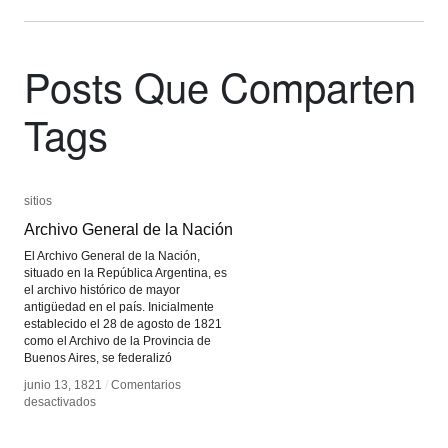
Posts Que Comparten
Tags
sitios
sitios
Archivo General de la Nación
Archivo General de la Nación
El Archivo General de la Nación,
situado en la República Argentina, es
el archivo histórico de mayor
antigüedad en el país. Inicialmente
establecido el 28 de agosto de 1821
como el Archivo de la Provincia de
Buenos Aires, se federalizó
junio 13, 1821
junio 13, 1821
/
/
Comentarios
Comentarios
en
en
desactivados
desactivados
Archivo
Archivo
General
General