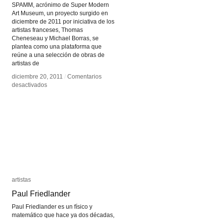
SPAMM, acrónimo de Super Modern
Art Museum, un proyecto surgido en
diciembre de 2011 por iniciativa de los
artistas franceses, Thomas
Cheneseau y Michael Borras, se
plantea como una plataforma que
reúne a una selección de obras de
artistas de
diciembre 20, 2011
diciembre 20, 2011
/
/
Comentarios
Comentarios
en
en
desactivados
desactivados
Super
Super
Modern
Modern
Art
Art
Museum
Museum
artistas
artistas
Paul Friedlander
Paul Friedlander
Paul Friedlander es un físico y
matemático que hace ya dos décadas,