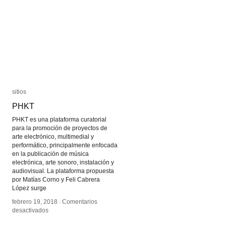
sitios
sitios
PHKT
PHKT
PHKT es una plataforma curatorial
para la promoción de proyectos de
arte electrónico, multimedial y
performático, principalmente enfocada
en la publicación de música
electrónica, arte sonoro, instalación y
audiovisual. La plataforma propuesta
por Matías Corno y Feli Cabrera
López surge
febrero 19, 2018
febrero 19, 2018
/
/
Comentarios
Comentarios
en
en
desactivados
desactivados
PHKT
PHKT