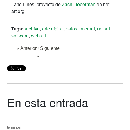
Land Lines, proyecto de
Zach Lieberman
en net-
art.org
Tags:
archivo
,
arte digital
,
datos
,
internet
,
net art
,
software
,
web art
« Anterior
/
Siguiente
»
En esta entrada
términos
términos