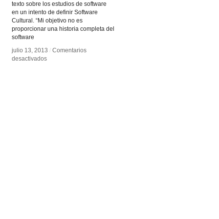
texto sobre los estudios de software
en un intento de definir Software
Cultural. “Mi objetivo no es
proporcionar una historia completa del
software
julio 13, 2013
julio 13, 2013
/
/
Comentarios
Comentarios
en
en
desactivados
desactivados
Software
Software
Takes
Takes
Command
Command