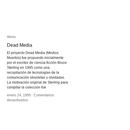
libros
libros
Dead Media
Dead Media
El proyecto Dead Media (Medios
Muertos) fue propuesto inicialmente
por el escritor de ciencia ficción Bruce
Sterling en 1995 como una
recopilación de tecnologías de la
comunicación obsoletas y olvidadas.
La motivación original de Sterling para
compilar la colección fue
enero 24, 1995
enero 24, 1995
/
/
Comentarios
Comentarios
en
en
desactivados
desactivados
Dead
Dead
Media
Media