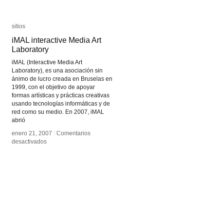
sitios
sitios
iMAL interactive Media Art
iMAL interactive Media Art
Laboratory
Laboratory
iMAL (Interactive Media Art
Laboratory), es una asociación sin
ánimo de lucro creada en Bruselas en
1999, con el objetivo de apoyar
formas artísticas y prácticas creativas
usando tecnologías informáticas y de
red como su medio. En 2007, iMAL
abrió
enero 21, 2007
enero 21, 2007
/
/
Comentarios
Comentarios
en
en
desactivados
desactivados
iMAL
iMAL
interactive
interactive
Media
Media
Art
Art
Laboratory
Laboratory