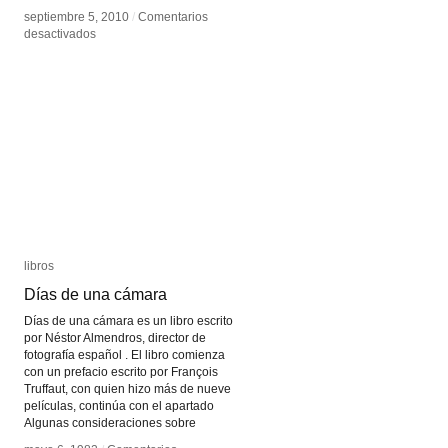
septiembre 5, 2010
septiembre 5, 2010
/
/
Comentarios
Comentarios
en
en
desactivados
desactivados
Giselle
Giselle
Beiguelman
Beiguelman
libros
libros
Días de una cámara
Días de una cámara
Días de una cámara es un libro escrito
por Néstor Almendros, director de
fotografía español . El libro comienza
con un prefacio escrito por François
Truffaut, con quien hizo más de nueve
películas, continúa con el apartado
Algunas consideraciones sobre