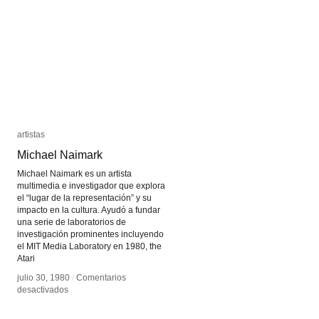
artistas
artistas
Michael Naimark
Michael Naimark
Michael Naimark es un artista
multimedia e investigador que explora
el “lugar de la representación” y su
impacto en la cultura. Ayudó a fundar
una serie de laboratorios de
investigación prominentes incluyendo
el MIT Media Laboratory en 1980, the
Atari
julio 30, 1980
julio 30, 1980
/
/
Comentarios
Comentarios
en
en
desactivados
desactivados
Michael
Michael
Naimark
Naimark