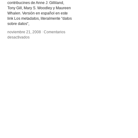
contribucines de Anne J. Gilliland,
Tony Gill, Mary S. Woodley y Maureen
Whalen. Versión en español en este
link Los metadatos, literalmente “datos
sobre datos“,
noviembre 21, 2008
noviembre 21, 2008
/
/
Comentarios
Comentarios
en
en
desactivados
desactivados
Introduction
Introduction
to
to
Metadata
Metadata