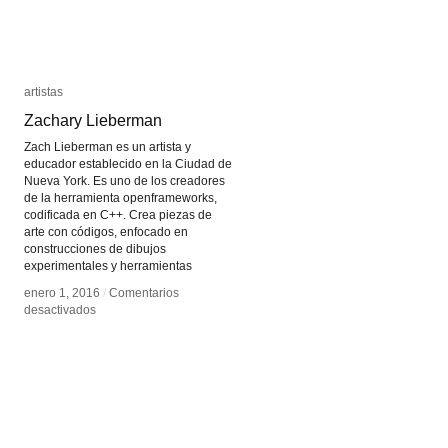
artistas
artistas
Zachary Lieberman
Zachary Lieberman
Zach Lieberman es un artista y
educador establecido en la Ciudad de
Nueva York. Es uno de los creadores
de la herramienta openframeworks,
codificada en C++. Crea piezas de
arte con códigos, enfocado en
construcciones de dibujos
experimentales y herramientas
enero 1, 2016
enero 1, 2016
/
/
Comentarios
Comentarios
en
en
desactivados
desactivados
Zachary
Zachary
Lieberman
Lieberman