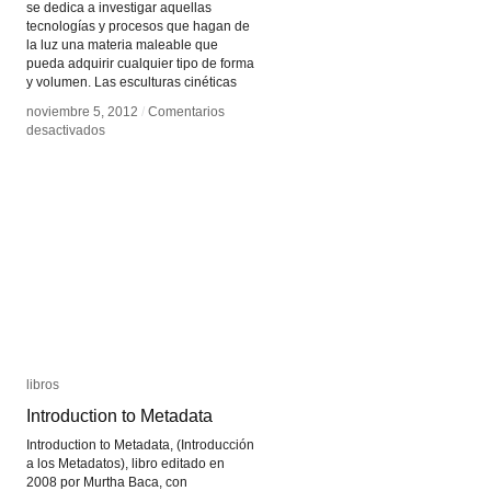
se dedica a investigar aquellas
tecnologías y procesos que hagan de
la luz una materia maleable que
pueda adquirir cualquier tipo de forma
y volumen. Las esculturas cinéticas
noviembre 5, 2012
noviembre 5, 2012
/
/
Comentarios
Comentarios
en
en
desactivados
desactivados
Paul
Paul
Friedlander
Friedlander
libros
libros
Introduction to Metadata
Introduction to Metadata
Introduction to Metadata, (Introducción
a los Metadatos), libro editado en
2008 por Murtha Baca, con