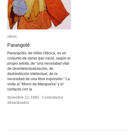
obras
obras
Parangolé
Parangolé
Parangolés, de Hélio Oiticica, es un
conjunto de obras que nació, según el
propio artista, de “una necesidad vital
de desintelectualización, de
deshinibición intelectual, de la
necesidad de una libre expresión.” La
visita al “Morro da Mangueira” y el
contacto con la
diciembre 22, 1965
diciembre 22, 1965
/
/
Comentarios
Comentarios
en
en
desactivados
desactivados
Parangolé
Parangolé