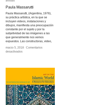
artistas
artistas
Paula Massarutti
Paula Massarutti
Paula Massarutti, (Argentina, 1976),
su práctica artística, en la que se
incluyen videos, instalaciones y
dibujos, manifiesta una preocupación
constante por el sujeto y por la
subjetividad de las imágenes a las
que generalmente nos vemos
expuestos. Las constructoras, video,
marzo 5, 2018
marzo 5, 2018
/
/
Comentarios
Comentarios
en
en
desactivados
desactivados
Paula
Paula
Massarutti
Massarutti