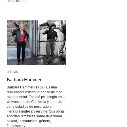
en
en
desactivados
desactivados
David
David
Zink
Zink
Yi
Yi
artistas
artistas
Barbara Hammer
Barbara Hammer
Barbara Hammer (1939). Es una
realizadora estadounidense de cine
experimental. Estudió psicología en la
Universidad de California y además
tiene estudios de posgrado en
literatura inglesa y en cine. Sus obras
abordan temáticas sobre diversidad
sexual, lesbianismo, género,
feminismo y