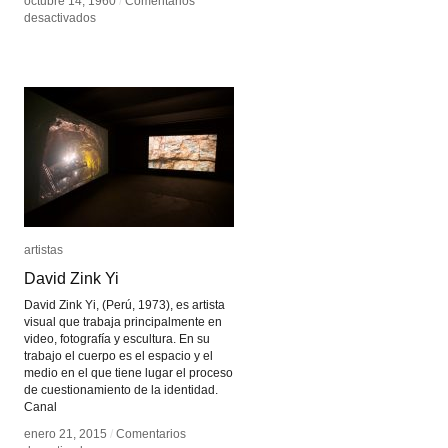
octubre 14, 1960
octubre 14, 1960
/
/
Comentarios
Comentarios
en
en
desactivados
desactivados
Conferencia
Conferencia
1960
1960
artistas
artistas
David Zink Yi
David Zink Yi
David Zink Yi, (Perú, 1973), es artista
visual que trabaja principalmente en
video, fotografía y escultura. En su
trabajo el cuerpo es el espacio y el
medio en el que tiene lugar el proceso
de cuestionamiento de la identidad.
Canal
enero 21, 2015
enero 21, 2015
/
/
Comentarios
Comentarios