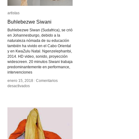
artistas
artistas
Buhlebezwe Siwani
Buhlebezwe Siwani
Buhlebezwe Siwan (Sudafrica), se crió
en Johannesburgo, debido a la
naturaleza nómada de su educación
también ha vivido en el Cabo Oriental
y en KwaZulu Natal. Ngenzelephantsi,
2014. HD video, sonido, proyección
widescreen. 20 minutos Siwani trabaja
predominantemente en performance,
intervenciones
enero 15, 2018
enero 15, 2018
/
/
Comentarios
Comentarios
en
en
desactivados
desactivados
Buhlebezwe
Buhlebezwe
Siwani
Siwani