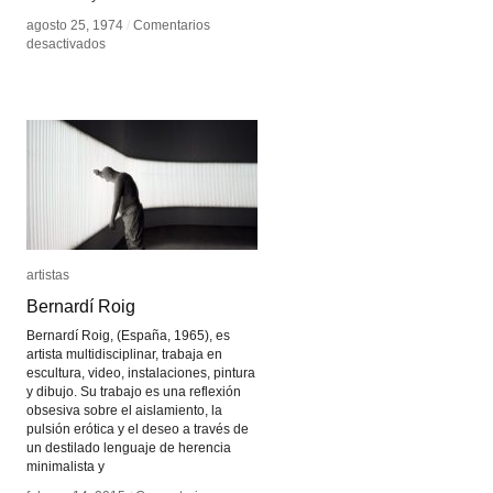
agosto 25, 1974
agosto 25, 1974
/
/
Comentarios
Comentarios
en
en
desactivados
desactivados
Barbara
Barbara
Hammer
Hammer
artistas
artistas
Bernardí Roig
Bernardí Roig
Bernardí Roig, (España, 1965), es
artista multidisciplinar, trabaja en
escultura, video, instalaciones, pintura
y dibujo. Su trabajo es una reflexión
obsesiva sobre el aislamiento, la
pulsión erótica y el deseo a través de
un destilado lenguaje de herencia
minimalista y