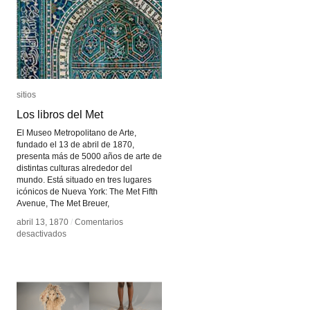
sitios
sitios
Los libros del Met
Los libros del Met
El Museo Metropolitano de Arte,
fundado el 13 de abril de 1870,
presenta más de 5000 años de arte de
distintas culturas alrededor del
mundo. Está situado en tres lugares
icónicos de Nueva York: The Met Fifth
Avenue, The Met Breuer,
abril 13, 1870
abril 13, 1870
/
/
Comentarios
Comentarios
en
en
desactivados
desactivados
Los
Los
libros
libros
del
del
Met
Met