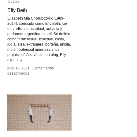
artistas
artistas
Effy Beth
Effy Beth
Elizabeth Mía Chorubczyck (1989-
2014), conocida como Effy Beth, fue
una artista conceptual, activista y
performer argentina-israelí. Se definía
como “Transexual, bisexual, casta,
judía, atea, extranjera, porteña, artista,
mujer: potencial amenaza a tus
prejuicios”. A través de un blog, Effy
expuso y
julio 19, 2011
julio 19, 2011
/
/
Comentarios
Comentarios
en
en
desactivados
desactivados
Effy
Effy
Beth
Beth