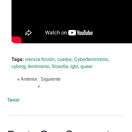
Tags:
ciencia ficción
,
cuerpo
,
Cyberfeminismo
,
cyborg
,
feminismo
,
filosofía
,
lgbt
,
queer
« Anterior
/
Siguiente
»
Tweet