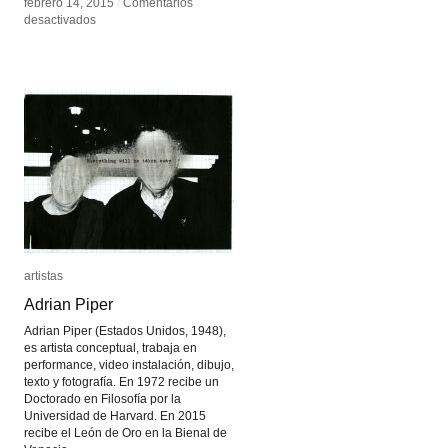
febrero 14, 2015
febrero 14, 2015
/
/
Comentarios
Comentarios
en
en
desactivados
desactivados
Bernardí
Bernardí
Roig
Roig
artistas
artistas
Adrian Piper
Adrian Piper
Adrian Piper (Estados Unidos, 1948),
es artista conceptual, trabaja en
performance, video instalación, dibujo,
texto y fotografía. En 1972 recibe un
Doctorado en Filosofía por la
Universidad de Harvard. En 2015
recibe el León de Oro en la Bienal de