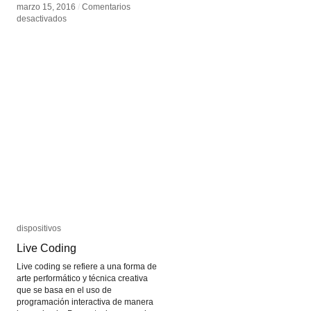
marzo 15, 2016
marzo 15, 2016
/
/
Comentarios
Comentarios
en
en
desactivados
desactivados
Mathías
Mathías
Chumino
Chumino
dispositivos
dispositivos
Live Coding
Live Coding
Live coding se refiere a una forma de
arte performático y técnica creativa
que se basa en el uso de
programación interactiva de manera