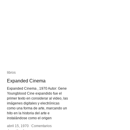
Gary
Gary
Hill
Hill
libros
libros
Expanded Cinema
Expanded Cinema
Expanded Cinema , 1970 Autor: Gene
Youngblood Cine expandido fue el
primer texto en considerar al video, las
imágenes digitales y electrónicas
como una forma de arte, marcando un
hito en la historia del arte e
instalándose como el origen
abril 15, 1970
abril 15, 1970
/
/
Comentarios
Comentarios