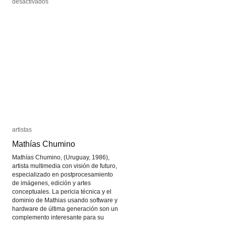
en
en
desactivados
desactivados
Expanded
Expanded
Cinema
Cinema
artistas
artistas
Mathías Chumino
Mathías Chumino
Mathías Chumino, (Uruguay, 1986),
artista multimedia con visión de futuro,
especializado en postprocesamiento
de imágenes, edición y artes
conceptuales. La pericia técnica y el
dominio de Mathias usando software y
hardware de última generación son un
complemento interesante para su