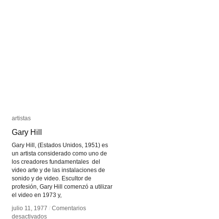
Good
Good
Morning,
Morning,
Mr.
Mr.
Orwell
Orwell
artistas
artistas
Gary Hill
Gary Hill
Gary Hill, (Estados Unidos, 1951) es
un artista considerado como uno de
los creadores fundamentales del
video arte y de las instalaciones de
sonido y de video. Escultor de
profesión, Gary Hill comenzó a utilizar
el video en 1973 y,
julio 11, 1977
julio 11, 1977
/
/
Comentarios
Comentarios
en
en
desactivados
desactivados