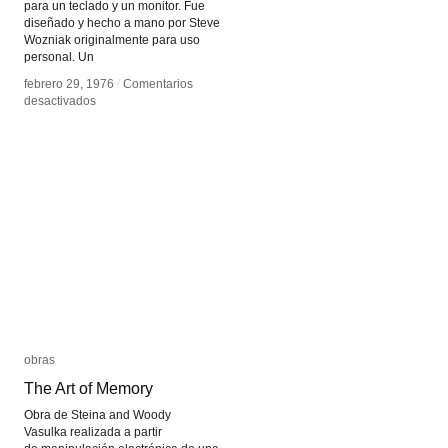
para un teclado y un monitor. Fue
diseñado y hecho a mano por Steve
Wozniak originalmente para uso
personal. Un
febrero 29, 1976
febrero 29, 1976
/
/
Comentarios
Comentarios
en
en
desactivados
desactivados
Apple
Apple
I
I
obras
obras
The Art of Memory
The Art of Memory
Obra de Steina and Woody
Vasulka realizada a partir