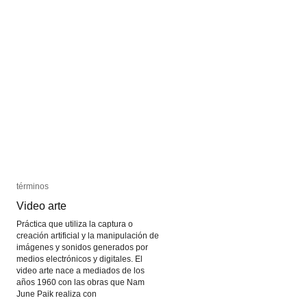
términos
términos
Video arte
Video arte
Práctica que utiliza la captura o
creación artificial y la manipulación de
imágenes y sonidos generados por
medios electrónicos y digitales. El
video arte nace a mediados de los
años 1960 con las obras que Nam
June Paik realiza con