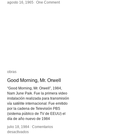
agosto 16, 1965
agosto 16, 1965
/
/
One Comment
One Comment
obras
obras
Good Morning, Mr. Orwell
Good Morning, Mr. Orwell
“Good Morning, Mr. Orwell”, 1984,
Nam June Paik. Fue la primera video
instalación realizada para transmisión
vía satélite internacional. Fue emitido
por la cadena de Televisión PBS
(sistema público de TV de EEUU) el
día de año nuevo de 1984
julio 18, 1984
julio 18, 1984
/
/
Comentarios
Comentarios
en
en
desactivados
desactivados