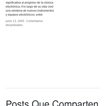
significativa al progreso de la música
electrónica. A lo largo de su vida creó
una veintena de nuevos instrumentos
y equipos electrónicos, entre
junio 13, 1945
junio 13, 1945
/
/
Comentarios
Comentarios
en
en
desactivados
desactivados
Hugh
Hugh
LeCaine
LeCaine
inventa
inventa
el
el
sintetizador
sintetizador
Posts Que Comparten