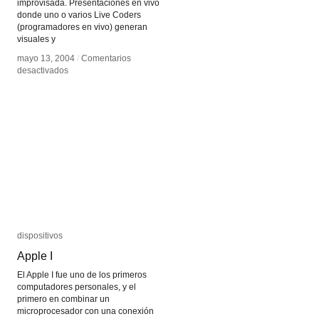
improvisada. Presentaciones en vivo
donde uno o varios Live Coders
(programadores en vivo) generan
visuales y
mayo 13, 2004
mayo 13, 2004
/
/
Comentarios
Comentarios
en
en
desactivados
desactivados
Live
Live
Coding
Coding
dispositivos
dispositivos
Apple I
Apple I
El Apple I fue uno de los primeros
computadores personales, y el
primero en combinar un
microprocesador con una conexión