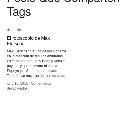
Tags
dispositivos
dispositivos
El rotoscopio de Max
El rotoscopio de Max
Fleischer
Fleischer
Max Fleischer fue uno de los pioneros
en la creación de dibujos animados.
Es el creador de Betty Boop y Koko el
payaso, y quien llevara al cine a
Popeye y al Superman animado.
También se encargó de realizar unas
julio 16, 1916
julio 16, 1916
/
/
Comentarios
Comentarios
en
en
desactivados
desactivados
El
El
rotoscopio
rotoscopio
de
de
Max
Max
Fleischer
Fleischer