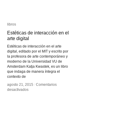
libros
libros
Estéticas de interacción en el
Estéticas de interacción en el
arte digital
arte digital
Estéticas de interacción en el arte
digital, editado por el MIT y escrito por
la profesora de arte contemporáneo y
moderno de la Universidad VU de
Amsterdam Katja Kwastek, es un libro
que indaga de manera íntegra el
contexto de
agosto 21, 2015
agosto 21, 2015
/
/
Comentarios
Comentarios
en
en
desactivados
desactivados
Estéticas
Estéticas
de
de
interacción
interacción
en
en
el
el
arte
arte
digital
digital