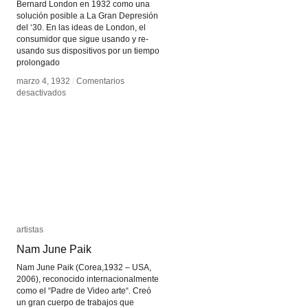
Bernard London en 1932 como una
solución posible a La Gran Depresión
del ‘30. En las ideas de London, el
consumidor que sigue usando y re-
usando sus dispositivos por un tiempo
prolongado
marzo 4, 1932
marzo 4, 1932
/
/
Comentarios
Comentarios
en
en
desactivados
desactivados
Obsolescencia
Obsolescencia
programada
programada
artistas
artistas
Nam June Paik
Nam June Paik
Nam June Paik (Corea,1932 – USA,
2006), reconocido internacionalmente
como el “Padre de Video arte“. Creó
un gran cuerpo de trabajos que