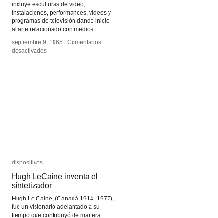
incluye esculturas de video,
instalaciones, performances, vídeos y
programas de televisión dando inicio
al arte relacionado con medios
septiembre 9, 1965
septiembre 9, 1965
/
/
Comentarios
Comentarios
en
en
desactivados
desactivados
Nam
Nam
June
June
Paik
Paik
dispositivos
dispositivos
Hugh LeCaine inventa el
Hugh LeCaine inventa el
sintetizador
sintetizador
Hugh Le Caine, (Canadá 1914 -1977),
fue un visionario adelantado a su
tiempo que contribuyó de manera