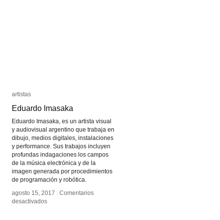
Composer
Composer
artistas
artistas
Eduardo Imasaka
Eduardo Imasaka
Eduardo Imasaka, es un artista visual
y audiovisual argentino que trabaja en
dibujo, medios digitales, instalaciones
y performance. Sus trabajos incluyen
profundas indagaciones los campos
de la música electrónica y de la
imagen generada por procedimientos
de programación y robótica.
agosto 15, 2017
agosto 15, 2017
/
/
Comentarios
Comentarios
en
en
desactivados
desactivados
Eduardo
Eduardo
Imasaka
Imasaka