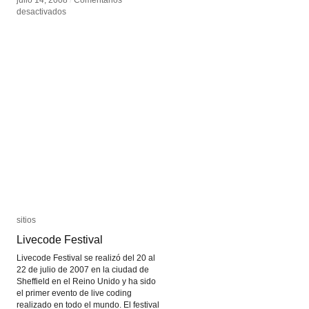
julio 14, 2008
julio 14, 2008
/
/
Comentarios
Comentarios
en
en
desactivados
desactivados
WhoSampled
WhoSampled
sitios
sitios
Livecode Festival
Livecode Festival
Livecode Festival se realizó del 20 al
22 de julio de 2007 en la ciudad de
Sheffield en el Reino Unido y ha sido
el primer evento de live coding
realizado en todo el mundo. El festival