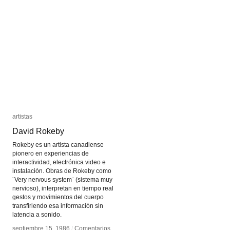
artistas
artistas
David Rokeby
David Rokeby
Rokeby es un artista canadiense
pionero en experiencias de
interactividad, electrónica video e
instalación. Obras de Rokeby como
¨Very nervous system¨ (sistema muy
nervioso), interpretan en tiempo real
gestos y movimientos del cuerpo
transfiriendo esa información sin
latencia a sonido.
septiembre 15, 1986
septiembre 15, 1986
/
/
Comentarios
Comentarios