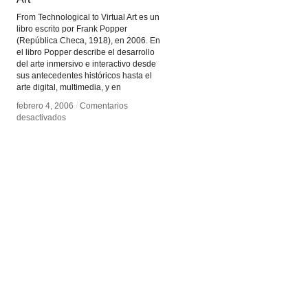
From Technological to Virtual Art es un
libro escrito por Frank Popper
(República Checa, 1918), en 2006. En
el libro Popper describe el desarrollo
del arte inmersivo e interactivo desde
sus antecedentes históricos hasta el
arte digital, multimedia, y en
febrero 4, 2006
febrero 4, 2006
/
/
Comentarios
Comentarios
en
en
desactivados
desactivados
From
From
Technological
Technological
to
to
Virtual
Virtual
Art
Art