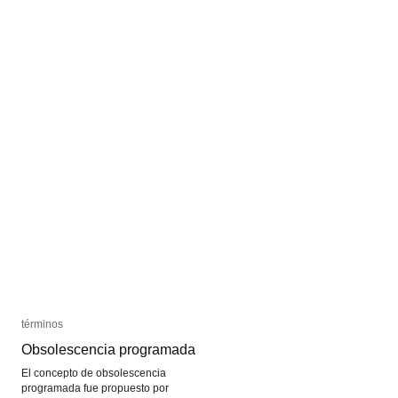
Foresta
Foresta
términos
términos
Obsolescencia programada
Obsolescencia programada
El concepto de obsolescencia
programada fue propuesto por