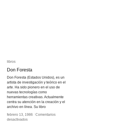
libros
libros
Don Foresta
Don Foresta
Don Foresta (Estados Unidos), es un
artista de investigación y teórico en el
arte. Ha sido pionero en el uso de
nuevas tecnologías como
herramientas creativas. Actualmente
centra su atención en la creación y el
archivo en línea. Su libro
febrero 13, 1986
febrero 13, 1986
/
/
Comentarios
Comentarios
en
en
desactivados
desactivados
Don
Don