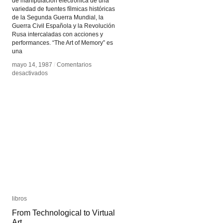
de manipulación electrónica de una
variedad de fuentes fílmicas históricas
de la Segunda Guerra Mundial, la
Guerra Civil Española y la Revolución
Rusa intercaladas con acciones y
performances. “The Art of Memory” es
una
mayo 14, 1987
mayo 14, 1987
/
/
Comentarios
Comentarios
en
en
desactivados
desactivados
The
The
Art
Art
of
of
Memory
Memory
libros
libros
From Technological to Virtual
From Technological to Virtual
Art
Art