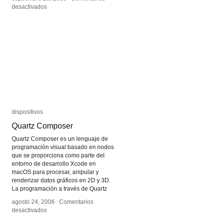
en
en
desactivados
desactivados
David
David
Rokeby
Rokeby
dispositivos
dispositivos
Quartz Composer
Quartz Composer
Quartz Composer es un lenguaje de
programación visual basado en nodos
que se proporciona como parte del
entorno de desarrollo Xcode en
macOS para procesar, anipular y
renderizar datos gráficos en 2D y 3D.
La programación a través de Quartz
agosto 24, 2006
agosto 24, 2006
/
/
Comentarios
Comentarios
en
en
desactivados
desactivados
Quartz
Quartz