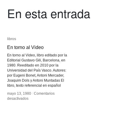
En esta entrada
libros
libros
En torno al Video
En torno al Video
En torno al Video, libro editado por la
Editorial Gustavo Gili, Barcelona, en
1980. Reeditado en 2010 por la
Universidad del País Vasco. Autores:
por Eugeni Bonet, Antoni Mercader,
Joaquim Dols y Antoni Muntadas El
libro, texto referencial en español
mayo 13, 1980
mayo 13, 1980
/
/
Comentarios
Comentarios
en
en
desactivados
desactivados
En
En
torno
torno
al
al
Video
Video