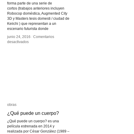
forma parte de una serie de
cortos (trabajos anteriores incluyen
Robocop doméstica, Augmented City
3D y Masters tesis domesti / ciudad de
Keiichi ) que representan a un
escenario futurista donde
junio 24, 2016
junio 24, 2016
/
/
Comentarios
Comentarios
en
en
desactivados
desactivados
Hiper
Hiper
realidad
realidad
obras
obras
¿Qué puede un cuerpo?
¿Qué puede un cuerpo?
¿Qué puede un cuerpo? es una
película estrenada en 2014 y
realizada por César González (1989 –