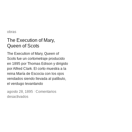
obras
obras
The Execution of Mary,
The Execution of Mary,
Queen of Scots
Queen of Scots
The Execution of Mary, Queen of
Scots fue un cortometraje producido
en 1895 por Thomas Edison y dirigido
por Alfred Clark. El corto muestra a la
reina María de Escocia con los ojos
vendados siendo llevada al patíbulo,
el verdugo levantando
agosto 28, 1895
agosto 28, 1895
/
/
Comentarios
Comentarios
en
en
desactivados
desactivados
The
The
Execution
Execution
of
of
Mary,
Mary,
Queen
Queen
of
of
Scots
Scots