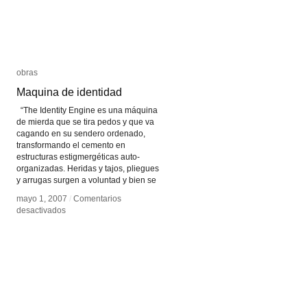
obras
obras
Maquina de identidad
Maquina de identidad
“The Identity Engine es una máquina
de mierda que se tira pedos y que va
cagando en su sendero ordenado,
transformando el cemento en
estructuras estigmergéticas auto-
organizadas. Heridas y tajos, pliegues
y arrugas surgen a voluntad y bien se
mayo 1, 2007
mayo 1, 2007
/
/
Comentarios
Comentarios
en
en
desactivados
desactivados
Maquina
Maquina
de
de
identidad
identidad