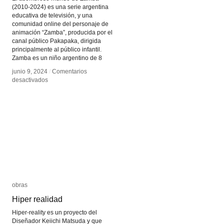
(2010-2024) es una serie argentina
educativa de televisión, y una
comunidad online del personaje de
animación “Zamba”, producida por el
canal público Pakapaka, dirigida
principalmente al público infantil.
Zamba es un niño argentino de 8
junio 9, 2024
junio 9, 2024
/
/
Comentarios
Comentarios
en
en
desactivados
desactivados
El
El
asombroso
asombroso
mundo
mundo
de
de
Zamba
Zamba
obras
obras
Hiper realidad
Hiper realidad
Hiper-reality es un proyecto del
Diseñador Keiichi Matsuda y que