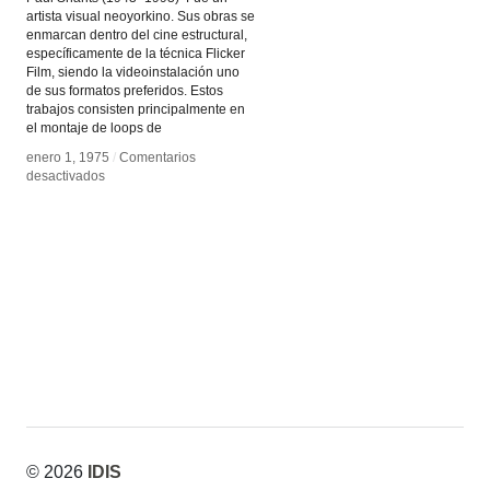
artista visual neoyorkino. Sus obras se
enmarcan dentro del cine estructural,
específicamente de la técnica Flicker
Film, siendo la videoinstalación uno
de sus formatos preferidos. Estos
trabajos consisten principalmente en
el montaje de loops de
enero 1, 1975
enero 1, 1975
/
/
Comentarios
Comentarios
en
en
desactivados
desactivados
Shutter
Shutter
Interface
Interface
© 2026
IDIS