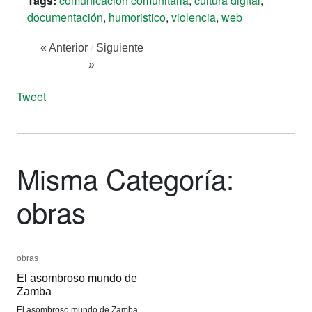
Tags:
comunicación comunitaria
,
cultura digital
,
documentación
,
humoristico
,
violencia
,
web
« Anterior
/
Siguiente
»
Tweet
Misma Categoría:
obras
obras
obras
El asombroso mundo de
El asombroso mundo de
Zamba
Zamba
El asombroso mundo de Zamba