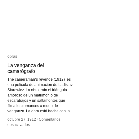
obras
obras
La venganza del
La venganza del
camarógrafo
camarógrafo
The cameraman’s revenge (1912) es
una película de animación de Ladislav
Starewicz. La obra trata el triángulo
amoroso de un matrimonio de
escarabajos y un saltamontes que
filma los romances a modo de
venganza. La obra está hecha con la
octubre 27, 1912
octubre 27, 1912
/
/
Comentarios
Comentarios
en
en
desactivados
desactivados
La
La
venganza
venganza