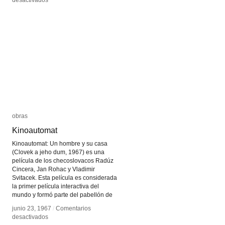
desactivados
desactivados
L’Argent
L’Argent
o
o
La
La
fotografía,
fotografía,
modo
modo
de
de
uso
uso
obras
obras
Kinoautomat
Kinoautomat
Kinoautomat: Un hombre y su casa
(Clovek a jeho dum, 1967) es una
película de los checoslovacos Radúz
Cincera, Jan Rohac y Vladimir
Svitacek. Esta película es considerada
la primer película interactiva del
mundo y formó parte del pabellón de
junio 23, 1967
junio 23, 1967
/
/
Comentarios
Comentarios
en
en
desactivados
desactivados