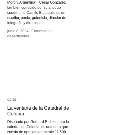
Morón, Argentina). César González,
también conocido por su antiguo
seudónimo Camilo Blajaquis, es un
escritor, poeta, guionista, director de
fotografía y director de
junio 8, 2024
junio 8, 2024
/
/
Comentarios
Comentarios
en
en
desactivados
desactivados
¿Qué
¿Qué
puede
puede
un
un
cuerpo?
cuerpo?
obras
obras
La ventana de la Catedral de
La ventana de la Catedral de
Colonia
Colonia
Diseñado por Gerhard Richter para la
catedral de Colonia, es una obra que
consta de aproximadamente 11.500