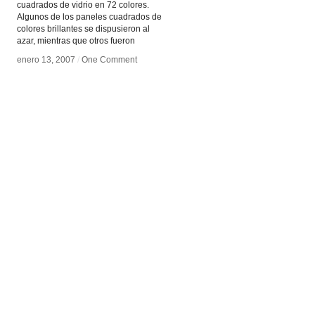
cuadrados de vidrio en 72 colores.
Algunos de los paneles cuadrados de
colores brillantes se dispusieron al
azar, mientras que otros fueron
enero 13, 2007
enero 13, 2007
/
/
One Comment
One Comment