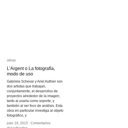
del
del
camarógrafo
camarógrafo
obras
obras
L’Argent o La fotografía,
L’Argent o La fotografía,
modo de uso
modo de uso
Gabriela Schevar y Ariel Authier son
dos artistas que trabajan,
conjuntamente, el desarrollos de
proyectos alrededor de la imagen;
tanto al usarla como soporte, y
también al ser foco de análisis. Esta
obra en particular investiga al objeto
fotográfico, y
julio 19, 2015
julio 19, 2015
/
/
Comentarios
Comentarios
en
en