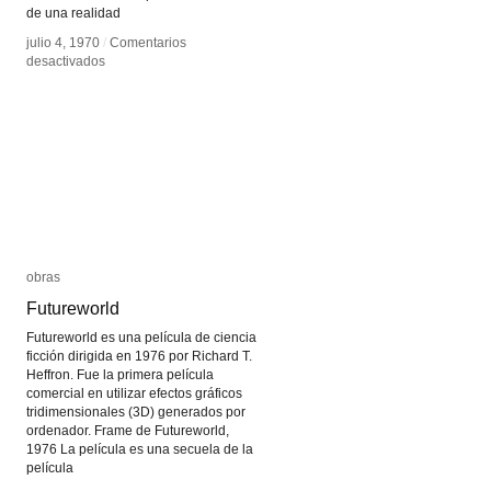
de una realidad
julio 4, 1970
julio 4, 1970
/
/
Comentarios
Comentarios
en
en
desactivados
desactivados
Realidad
Realidad
Aumentada
Aumentada
obras
obras
Futureworld
Futureworld
Futureworld es una película de ciencia
ficción dirigida en 1976 por Richard T.
Heffron. Fue la primera película
comercial en utilizar efectos gráficos
tridimensionales (3D) generados por
ordenador. Frame de Futureworld,
1976 La película es una secuela de la
película