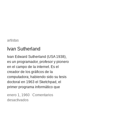
artistas
artistas
Ivan Sutherland
Ivan Sutherland
Ivan Edward Sutherland (USA 1938),
es un programador, profesor y pionero
en el campo de la internet. Es el
creador de los gráficos de la
computadora; habiendo sido su tesis
doctoral en 1963 el Sketchpad, el
primer programa informático que
enero 1, 1960
enero 1, 1960
/
/
Comentarios
Comentarios
en
en
desactivados
desactivados
Ivan
Ivan
Sutherland
Sutherland