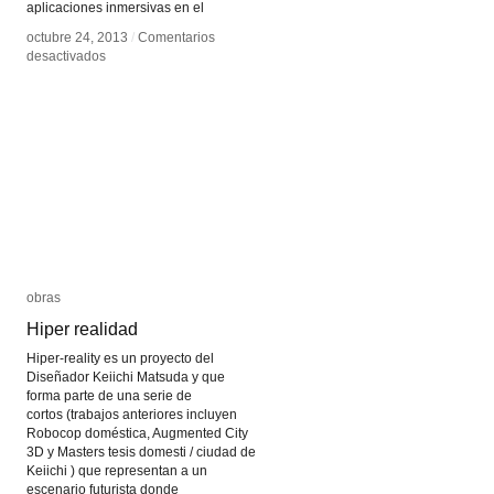
aplicaciones inmersivas en el
octubre 24, 2013
octubre 24, 2013
/
/
Comentarios
Comentarios
en
en
desactivados
desactivados
OpenPTrack
OpenPTrack
obras
obras
Hiper realidad
Hiper realidad
Hiper-reality es un proyecto del
Diseñador Keiichi Matsuda y que
forma parte de una serie de
cortos (trabajos anteriores incluyen
Robocop doméstica, Augmented City
3D y Masters tesis domesti / ciudad de
Keiichi ) que representan a un
escenario futurista donde