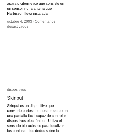
aparato cibernético que consiste en
un sensor y una antena que
Harbisson lleva instalada
octubre 4, 2003
octubre 4, 2003
/
/
Comentarios
Comentarios
en
en
desactivados
desactivados
Eyeborg
Eyeborg
dispositivos
dispositivos
Skinput
Skinput
Skinput es un dispositivo que
convierte partes de nuestro cuerpo en
una pantalla táctil capaz de controlar
dispositivos electrónicos. Utiliza el
sensado bio-acústico para localizar
las puntas de los dedos sobre la