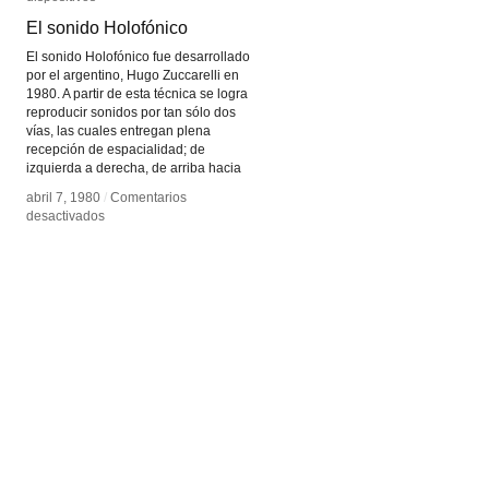
El sonido Holofónico
El sonido Holofónico
El sonido Holofónico fue desarrollado
por el argentino, Hugo Zuccarelli en
1980. A partir de esta técnica se logra
reproducir sonidos por tan sólo dos
vías, las cuales entregan plena
recepción de espacialidad; de
izquierda a derecha, de arriba hacia
abril 7, 1980
abril 7, 1980
/
/
Comentarios
Comentarios
en
en
desactivados
desactivados
El
El
sonido
sonido
Holofónico
Holofónico