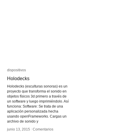
dispositivos
dispositivos
Holodecks
Holodecks
Holodecks (esculturas sonoras) es un
proyecto que transforma el sonido en
objetos físicos 3d primero a través de
un software y luego imprimiéndolo. Así
funciona: Software: Se trata de una
aplicación personalizada hecha
usando openFrameworks. Cargas un
archivo de sonido y
junio 13, 2015
junio 13, 2015
/
/
Comentarios
Comentarios