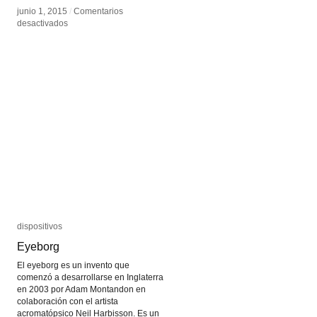
junio 1, 2015
junio 1, 2015
/
/
Comentarios
Comentarios
en
en
desactivados
desactivados
Visualización
Visualización
de
de
Datos
Datos
dispositivos
dispositivos
Eyeborg
Eyeborg
El eyeborg es un invento que
comenzó a desarrollarse en Inglaterra
en 2003 por Adam Montandon en
colaboración con el artista
acromatópsico Neil Harbisson. Es un