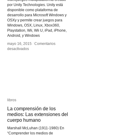
por Unity Technologies. Unity está
disponible como plataforma de
desarrollo para Microsoft Windows y
OSXy y permite crear juegos para
Windows, OSX, Linux, Xbox360,
Playstation, Wii, Wii U, iPad, iPhone,
Android, y Windows
mayo 16, 2015
mayo 16, 2015
/
/
Comentarios
Comentarios
en
en
desactivados
desactivados
Unity3D
Unity3D
libros
libros
La comprensión de los
La comprensión de los
medios: Las extensiones del
medios: Las extensiones del
cuerpo humano
cuerpo humano
Marshall McLuhan (1911-1980) En
“Comprender los medios de