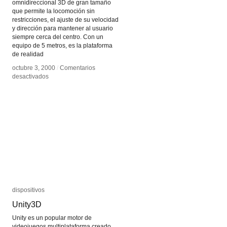
omnidireccional 3D de gran tamaño
que permite la locomoción sin
restricciones, el ajuste de su velocidad
y dirección para mantener al usuario
siempre cerca del centro. Con un
equipo de 5 metros, es la plataforma
de realidad
octubre 3, 2000
octubre 3, 2000
/
/
Comentarios
Comentarios
en
en
desactivados
desactivados
Cyberwalk
Cyberwalk
dispositivos
dispositivos
Unity3D
Unity3D
Unity es un popular motor de
videojuegos multiplataforma creado