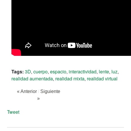
Tags:
3D
,
cuerpo
,
espacio
,
interactividad
,
lente
,
luz
,
realidad aumentada
,
realidad mixta
,
realidad virtual
« Anterior
/
Siguiente
»
Tweet