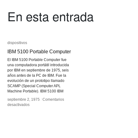
En esta entrada
dispositivos
dispositivos
IBM 5100 Portable Computer
IBM 5100 Portable Computer
El IBM 5100 Portable Computer fue
una computadora portátil introducida
por IBM en septiembre de 1975, seis
años antes de la PC de IBM. Fue la
evolución de un prototipo llamado
SCAMP (Special Computer APL
Machine Portable). IBM 5100 IBM
septiembre 2, 1975
septiembre 2, 1975
/
/
Comentarios
Comentarios
en
en
desactivados
desactivados
IBM
IBM
5100
5100
Portable
Portable
Computer
Computer