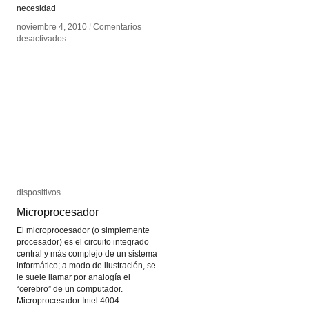
necesidad
noviembre 4, 2010
noviembre 4, 2010
/
/
Comentarios
Comentarios
en
en
desactivados
desactivados
Kinect
Kinect
dispositivos
dispositivos
Microprocesador
Microprocesador
El microprocesador (o simplemente
procesador) es el circuito integrado
central y más complejo de un sistema
informático; a modo de ilustración, se
le suele llamar por analogía el
“cerebro” de un computador.
Microprocesador Intel 4004