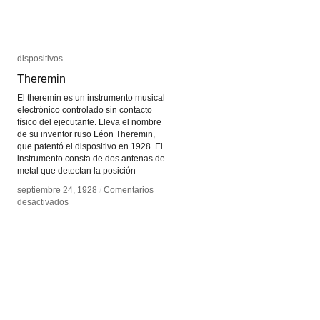
dispositivos
dispositivos
Theremin
Theremin
El theremin es un instrumento musical
electrónico controlado sin contacto
físico del ejecutante. Lleva el nombre
de su inventor ruso Léon Theremin,
que patentó el dispositivo en 1928. El
instrumento consta de dos antenas de
metal que detectan la posición
septiembre 24, 1928
septiembre 24, 1928
/
/
Comentarios
Comentarios
en
en
desactivados
desactivados
Theremin
Theremin