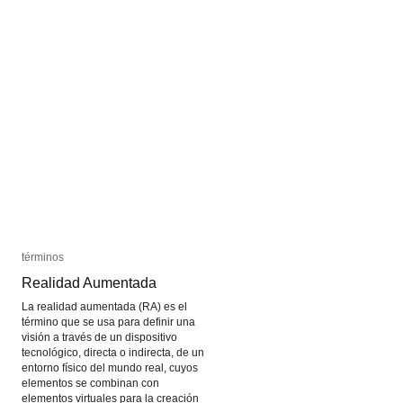
Ambisonics
Ambisonics
términos
términos
Realidad Aumentada
Realidad Aumentada
La realidad aumentada (RA) es el
término que se usa para definir una
visión a través de un dispositivo
tecnológico, directa o indirecta, de un
entorno físico del mundo real, cuyos
elementos se combinan con
elementos virtuales para la creación