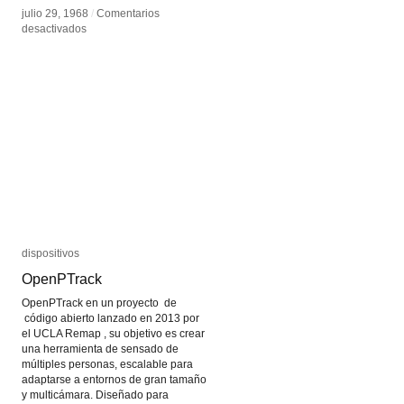
julio 29, 1968
julio 29, 1968
/
/
Comentarios
Comentarios
en
en
desactivados
desactivados
Microprocesador
Microprocesador
dispositivos
dispositivos
OpenPTrack
OpenPTrack
OpenPTrack en un proyecto de
código abierto lanzado en 2013 por
el UCLA Remap , su objetivo es crear
una herramienta de sensado de
múltiples personas, escalable para
adaptarse a entornos de gran tamaño
y multicámara. Diseñado para