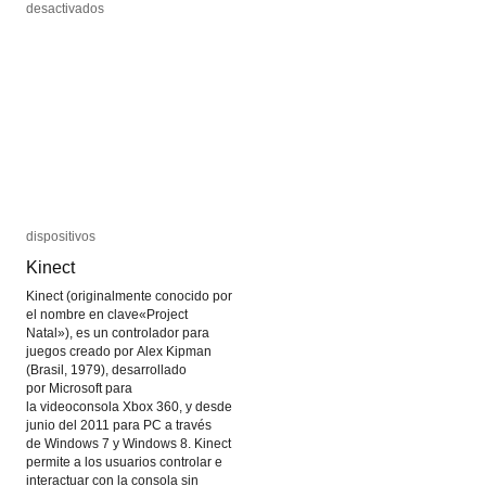
en
en
desactivados
desactivados
Holodecks
Holodecks
dispositivos
dispositivos
Kinect
Kinect
Kinect (originalmente conocido por
el nombre en clave«Project
Natal»), es un controlador para
juegos creado por Alex Kipman
(Brasil, 1979), desarrollado
por Microsoft para
la videoconsola Xbox 360, y desde
junio del 2011 para PC a través
de Windows 7 y Windows 8. Kinect
permite a los usuarios controlar e
interactuar con la consola sin