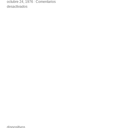
octubre 24, 1976
octubre 24, 1976
/
/
Comentarios
Comentarios
en
en
desactivados
desactivados
Futureworld
Futureworld
dispositivos
dispositivos