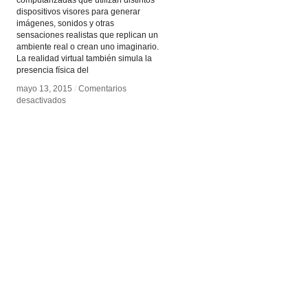
computarizadas que utilizan distintos
dispositivos visores para generar
imágenes, sonidos y otras
sensaciones realistas que replican un
ambiente real o crean uno imaginario.
La realidad virtual también simula la
presencia física del
mayo 13, 2015
mayo 13, 2015
/
/
Comentarios
Comentarios
en
en
desactivados
desactivados
Realidad
Realidad
Virtual
Virtual