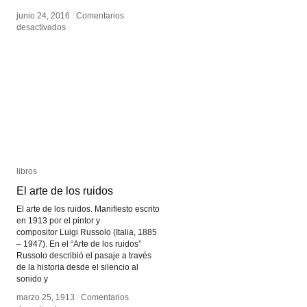
junio 24, 2016
junio 24, 2016
/
/
Comentarios
Comentarios
en
en
desactivados
desactivados
Hiper
Hiper
realidad
realidad
libros
libros
El arte de los ruidos
El arte de los ruidos
El arte de los ruidos. Manifiesto escrito
en 1913 por el pintor y
compositor Luigi Russolo (Italia, 1885
– 1947). En el “Arte de los ruidos”
Russolo describió el pasaje a través
de la historia desde el silencio al
sonido y
marzo 25, 1913
marzo 25, 1913
/
/
Comentarios
Comentarios