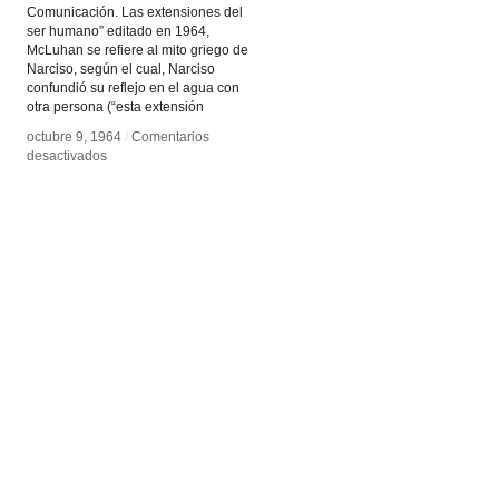
Comunicación. Las extensiones del
ser humano” editado en 1964,
McLuhan se refiere al mito griego de
Narciso, según el cual, Narciso
confundió su reflejo en el agua con
otra persona (“esta extensión
octubre 9, 1964
octubre 9, 1964
/
/
Comentarios
Comentarios
en
en
desactivados
desactivados
La
La
comprensión
comprensión
de
de
los
los
medios:
medios:
Las
Las
extensiones
extensiones
del
del
cuerpo
cuerpo
humano
humano