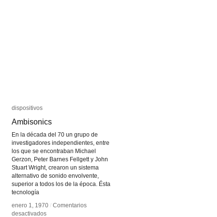
dispositivos
dispositivos
Ambisonics
Ambisonics
En la década del 70 un grupo de
investigadores independientes, entre
los que se encontraban Michael
Gerzon, Peter Barnes Fellgett y John
Stuart Wright, crearon un sistema
alternativo de sonido envolvente,
superior a todos los de la época. Ésta
tecnología
enero 1, 1970
enero 1, 1970
/
/
Comentarios
Comentarios
en
en
desactivados
desactivados