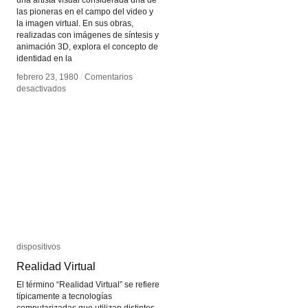
una artista visual considerada una de
las pioneras en el campo del video y
la imagen virtual. En sus obras,
realizadas con imágenes de síntesis y
animación 3D, explora el concepto de
identidad en la
febrero 23, 1980
febrero 23, 1980
/
/
Comentarios
Comentarios
en
en
desactivados
desactivados
Catherine
Catherine
Ikam
Ikam
dispositivos
dispositivos
Realidad Virtual
Realidad Virtual
El término “Realidad Virtual” se refiere
típicamente a tecnologías