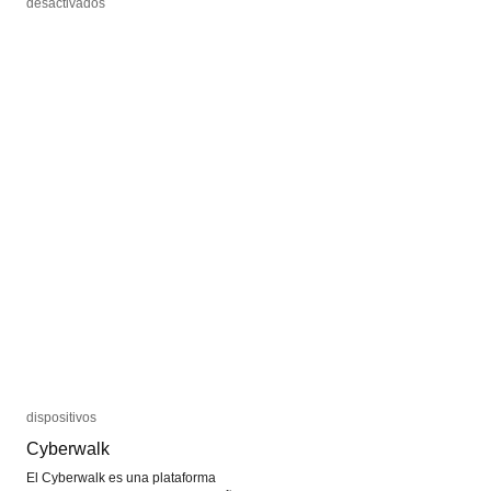
en
en
desactivados
desactivados
El
El
arte
arte
de
de
los
los
ruidos
ruidos
dispositivos
dispositivos
Cyberwalk
Cyberwalk
El Cyberwalk es una plataforma