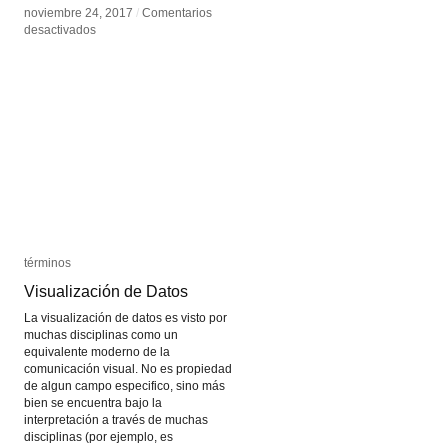
noviembre 24, 2017
noviembre 24, 2017
/
/
Comentarios
Comentarios
en
en
desactivados
desactivados
John
John
Gerrard
Gerrard
términos
términos
Visualización de Datos
Visualización de Datos
La visualización de datos es visto por
muchas disciplinas como un
equivalente moderno de la
comunicación visual. No es propiedad
de algun campo especifico, sino más
bien se encuentra bajo la
interpretación a través de muchas
disciplinas (por ejemplo, es