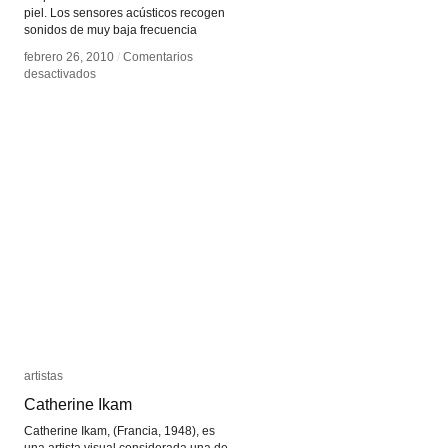
piel. Los sensores acústicos recogen
sonidos de muy baja frecuencia
febrero 26, 2010
febrero 26, 2010
/
/
Comentarios
Comentarios
en
en
desactivados
desactivados
Skinput
Skinput
artistas
artistas
Catherine Ikam
Catherine Ikam
Catherine Ikam, (Francia, 1948), es