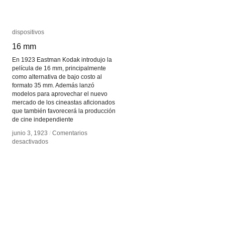
dispositivos
dispositivos
16 mm
16 mm
En 1923 Eastman Kodak introdujo la
película de 16 mm, principalmente
como alternativa de bajo costo al
formato 35 mm. Además lanzó
modelos para aprovechar el nuevo
mercado de los cineastas aficionados
que también favorecerá la producción
de cine independiente
junio 3, 1923
junio 3, 1923
/
/
Comentarios
Comentarios
en
en
desactivados
desactivados
16
16
mm
mm