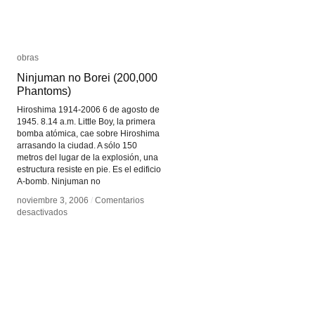
obras
obras
Ninjuman no Borei (200,000
Ninjuman no Borei (200,000
Phantoms)
Phantoms)
Hiroshima 1914-2006 6 de agosto de
1945. 8.14 a.m. Little Boy, la primera
bomba atómica, cae sobre Hiroshima
arrasando la ciudad. A sólo 150
metros del lugar de la explosión, una
estructura resiste en pie. Es el edificio
A-bomb. Ninjuman no
noviembre 3, 2006
noviembre 3, 2006
/
/
Comentarios
Comentarios
en
en
desactivados
desactivados
Ninjuman
Ninjuman
no
no
Borei
Borei
(200,000
(200,000
Phantoms)
Phantoms)