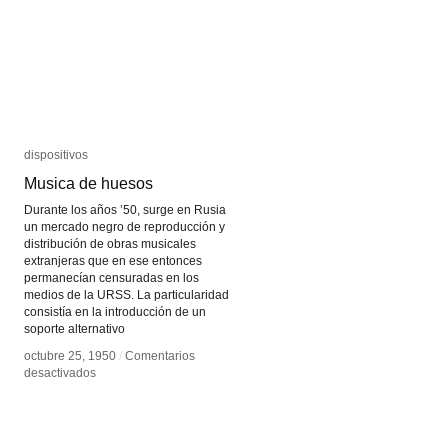
dispositivos
dispositivos
Musica de huesos
Musica de huesos
Durante los años ’50, surge en Rusia
un mercado negro de reproducción y
distribución de obras musicales
extranjeras que en ese entonces
permanecían censuradas en los
medios de la URSS. La particularidad
consistía en la introducción de un
soporte alternativo
octubre 25, 1950
octubre 25, 1950
/
/
Comentarios
Comentarios
en
en
desactivados
desactivados
Musica
Musica
de
de
huesos
huesos