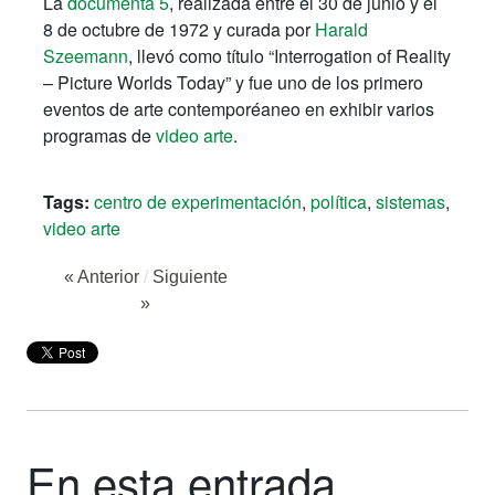
La
documenta 5
, realizada entre el 30 de junio y el
8 de octubre de 1972 y curada por
Harald
Szeemann
, llevó como título “Interrogation of Reality
– Picture Worlds Today” y fue uno de los primero
eventos de arte contemporéaneo en exhibir varios
programas de
video arte
.
Tags:
centro de experimentación
,
política
,
sistemas
,
video arte
« Anterior
/
Siguiente
»
En esta entrada