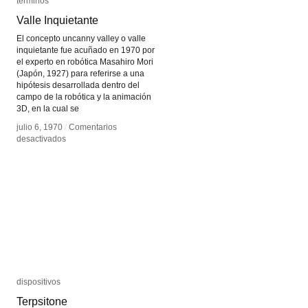
términos
términos
Valle Inquietante
Valle Inquietante
El concepto uncanny valley o valle
inquietante fue acuñado en 1970 por
el experto en robótica Masahiro Mori
(Japón, 1927) para referirse a una
hipótesis desarrollada dentro del
campo de la robótica y la animación
3D, en la cual se
julio 6, 1970
julio 6, 1970
/
/
Comentarios
Comentarios
en
en
desactivados
desactivados
Valle
Valle
Inquietante
Inquietante
dispositivos
dispositivos
Terpsitone
Terpsitone