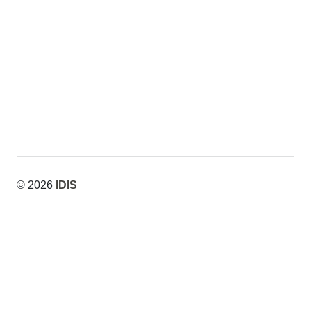
divergentes
divergentes
© 2026
IDIS