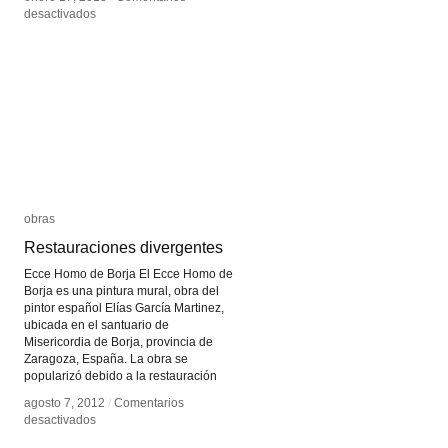
en
en
desactivados
desactivados
Glosario
Glosario
Big
Big
Data
Data
obras
obras
Restauraciones divergentes
Restauraciones divergentes
Ecce Homo de Borja El Ecce Homo de
Borja es una pintura mural, obra del
pintor español Elías García Martinez,
ubicada en el santuario de
Misericordia de Borja, provincia de
Zaragoza, España. La obra se
popularizó debido a la restauración
agosto 7, 2012
agosto 7, 2012
/
/
Comentarios
Comentarios
en
en
desactivados
desactivados
Restauraciones
Restauraciones