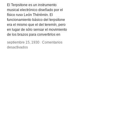
El Terpsitone es un instrumento
musical electrónico diseñado por el
físico ruso León Thérémin. El
funcionamiento básico del terpsitone
era el mismo que el del teremín, pero
en lugar de sólo sensar el movimiento
de los brazos para convertirlos en
septiembre 15, 1930
septiembre 15, 1930
/
/
Comentarios
Comentarios
en
en
desactivados
desactivados
Terpsitone
Terpsitone