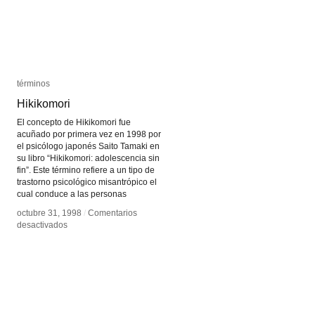
términos
términos
Hikikomori
Hikikomori
El concepto de Hikikomori fue
acuñado por primera vez en 1998 por
el psicólogo japonés Saito Tamaki en
su libro “Hikikomori: adolescencia sin
fin”. Este término refiere a un tipo de
trastorno psicológico misantrópico el
cual conduce a las personas
octubre 31, 1998
octubre 31, 1998
/
/
Comentarios
Comentarios
en
en
desactivados
desactivados
Hikikomori
Hikikomori