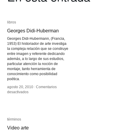
libros
libros
Georges Didi-Huberman
Georges Didi-Huberman
Georges Didi-Hubermann, (Francia,
1953) El historiador de arte investiga
la compleja relación que se construye
entre imagen y referente dedicando
además, a lo largo de sus estudios,
particular atención la noción de
montaje, tanto herramienta de
conocimiento como posibilidad
poética.
agosto 20, 2010
agosto 20, 2010
/
/
Comentarios
Comentarios
en
en
desactivados
desactivados
Georges
Georges
Didi-
Didi-
Huberman
Huberman
términos
términos
Video arte
Video arte