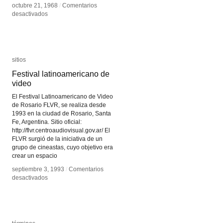
octubre 21, 1968
octubre 21, 1968
/
/
Comentarios
Comentarios
en
en
desactivados
desactivados
Dynabook
Dynabook
sitios
sitios
Festival latinoamericano de
Festival latinoamericano de
video
video
El Festival Latinoamericano de Video
de Rosario FLVR, se realiza desde
1993 en la ciudad de Rosario, Santa
Fe, Argentina. Sitio oficial:
http://flvr.centroaudiovisual.gov.ar/ El
FLVR surgió de la iniciativa de un
grupo de cineastas, cuyo objetivo era
crear un espacio
septiembre 3, 1993
septiembre 3, 1993
/
/
Comentarios
Comentarios
en
en
desactivados
desactivados
Festival
Festival
latinoamericano
latinoamericano
de
de
video
video