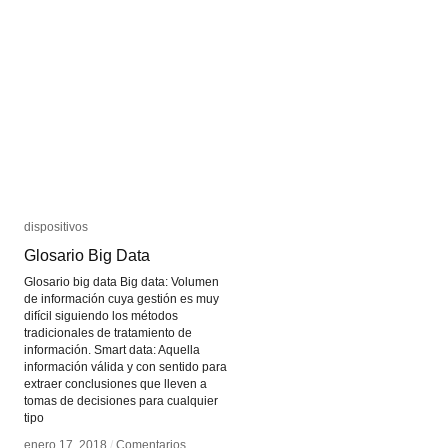
dispositivos
dispositivos
Glosario Big Data
Glosario Big Data
Glosario big data Big data: Volumen
de información cuya gestión es muy
difícil siguiendo los métodos
tradicionales de tratamiento de
información. Smart data: Aquella
información válida y con sentido para
extraer conclusiones que lleven a
tomas de decisiones para cualquier
tipo
enero 17, 2018
enero 17, 2018
/
/
Comentarios
Comentarios