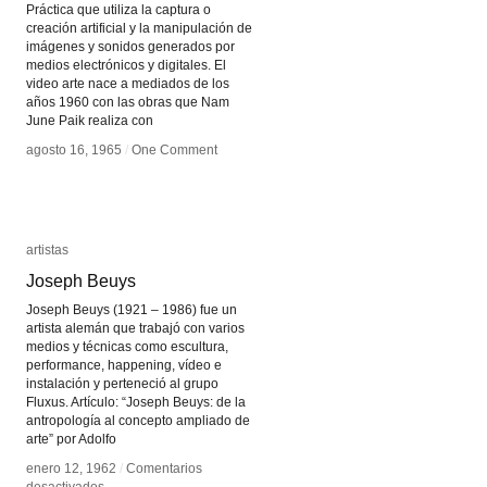
Práctica que utiliza la captura o
creación artificial y la manipulación de
imágenes y sonidos generados por
medios electrónicos y digitales. El
video arte nace a mediados de los
años 1960 con las obras que Nam
June Paik realiza con
agosto 16, 1965
agosto 16, 1965
/
/
One Comment
One Comment
artistas
artistas
Joseph Beuys
Joseph Beuys
Joseph Beuys (1921 – 1986) fue un
artista alemán que trabajó con varios
medios y técnicas como escultura,
performance, happening, vídeo e
instalación y perteneció al grupo
Fluxus. Artículo: “Joseph Beuys: de la
antropología al concepto ampliado de
arte” por Adolfo
enero 12, 1962
enero 12, 1962
/
/
Comentarios
Comentarios
en
en