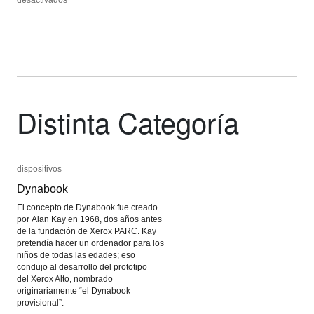
desactivados
desactivados
Joseph
Joseph
Beuys
Beuys
Distinta Categoría
dispositivos
dispositivos
Dynabook
Dynabook
El concepto de Dynabook fue creado
por Alan Kay en 1968, dos años antes
de la fundación de Xerox PARC. Kay
pretendía hacer un ordenador para los
niños de todas las edades; eso
condujo al desarrollo del prototipo
del Xerox Alto, nombrado
originariamente “el Dynabook
provisional”.