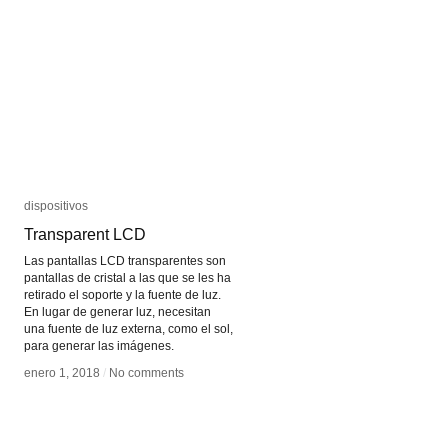
dispositivos
dispositivos
Transparent LCD
Transparent LCD
Las pantallas LCD transparentes son
pantallas de cristal a las que se les ha
retirado el soporte y la fuente de luz.
En lugar de generar luz, necesitan
una fuente de luz externa, como el sol,
para generar las imágenes.
enero 1, 2018
enero 1, 2018
/
/
No comments
No comments