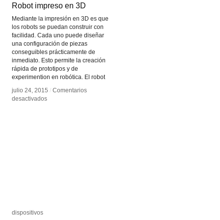
Robot impreso en 3D
Robot impreso en 3D
Mediante la impresión en 3D es que
los robots se puedan construir con
facilidad. Cada uno puede diseñar
una configuración de piezas
conseguibles prácticamente de
inmediato. Esto permite la creación
rápida de prototipos y de
experimention en robótica. El robot
julio 24, 2015
julio 24, 2015
/
/
Comentarios
Comentarios
en
en
desactivados
desactivados
Robot
Robot
impreso
impreso
en
en
3D
3D
dispositivos
dispositivos