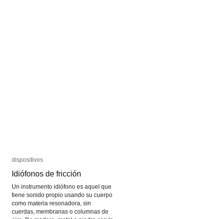
dispositivos
dispositivos
Idiófonos de fricción
Idiófonos de fricción
Un instrumento idiófono es aquel que
tiene sonido propio usando su cuerpo
como materia resonadora, sin
cuerdas, membranas o columnas de