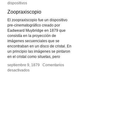
dispositivos
dispositivos
Zoopraxiscopio
Zoopraxiscopio
El zoopraxiscopio fue un dispositivo
pre-cinematográfico creado por
Eadweard Muybridge en 1879 que
consistía en la proyección de
imágenes secuenciales que se
encontraban en un disco de cristal. En
un principio las imágenes se pintaron
en el cristal como siluetas, pero
septiembre 9, 1879
septiembre 9, 1879
/
/
Comentarios
Comentarios
en
en
desactivados
desactivados
Zoopraxiscopio
Zoopraxiscopio