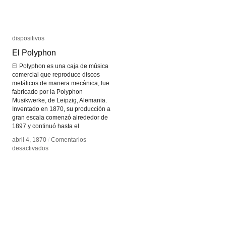
dispositivos
dispositivos
El Polyphon
El Polyphon
El Polyphon es una caja de música
comercial que reproduce discos
metálicos de manera mecánica, fue
fabricado por la Polyphon
Musikwerke, de Leipzig, Alemania.
Inventado en 1870, su producción a
gran escala comenzó alrededor de
1897 y continuó hasta el
abril 4, 1870
abril 4, 1870
/
/
Comentarios
Comentarios
en
en
desactivados
desactivados
El
El
Polyphon
Polyphon