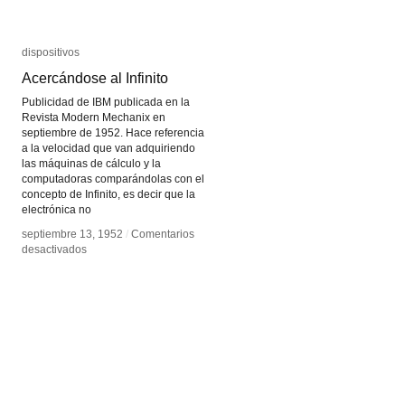
dispositivos
dispositivos
Acercándose al Infinito
Acercándose al Infinito
Publicidad de IBM publicada en la
Revista Modern Mechanix en
septiembre de 1952. Hace referencia
a la velocidad que van adquiriendo
las máquinas de cálculo y la
computadoras comparándolas con el
concepto de Infinito, es decir que la
electrónica no
septiembre 13, 1952
septiembre 13, 1952
/
/
Comentarios
Comentarios
en
en
desactivados
desactivados
Acercándose
Acercándose
al
al
Infinito
Infinito