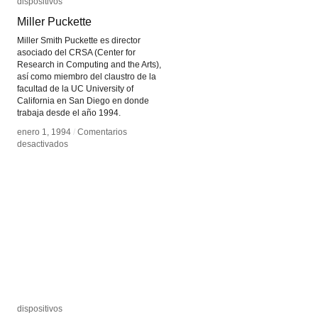
dispositivos
dispositivos
Miller Puckette
Miller Puckette
Miller Smith Puckette es director
asociado del CRSA (Center for
Research in Computing and the Arts),
así como miembro del claustro de la
facultad de la UC University of
California en San Diego en donde
trabaja desde el año 1994.
enero 1, 1994
enero 1, 1994
/
/
Comentarios
Comentarios
en
en
desactivados
desactivados
Miller
Miller
Puckette
Puckette
dispositivos
dispositivos