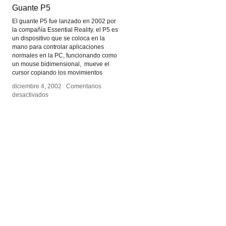
Guante P5
Guante P5
El guante P5 fue lanzado en 2002 por
la compañía Essential Reality. el P5 es
un dispositivo que se coloca en la
mano para controlar aplicaciones
normales en la PC, funcionando como
un mouse bidimensional, mueve el
cursor copiando los movimientos
diciembre 4, 2002
diciembre 4, 2002
/
/
Comentarios
Comentarios
en
en
desactivados
desactivados
Guante
Guante
P5
P5