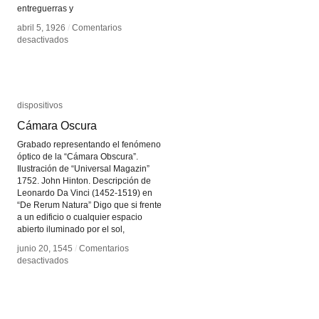
entreguerras y
abril 5, 1926
abril 5, 1926
/
/
Comentarios
Comentarios
en
en
desactivados
desactivados
Lotte
Lotte
Reiniger
Reiniger
dispositivos
dispositivos
Cámara Oscura
Cámara Oscura
Grabado representando el fenómeno
óptico de la “Cámara Obscura”.
Ilustración de “Universal Magazin”
1752. John Hinton. Descripción de
Leonardo Da Vinci (1452-1519) en
“De Rerum Natura” Digo que si frente
a un edificio o cualquier espacio
abierto iluminado por el sol,
junio 20, 1545
junio 20, 1545
/
/
Comentarios
Comentarios
en
en
desactivados
desactivados
Cámara
Cámara
Oscura
Oscura