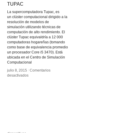
TUPAC
TUPAC
La supercomputadora Tupac, es
un clúster computacional dirigido a la
resolución de modelos de
simulación utilizando técnicas de
computación de alto rendimiento. El
clúster Tupac equivaldría a 12 000
computadoras hogareñas (tomando
como base de equivalencia promedio
un procesador Core i5 3470). Está
ubicada en el Centro de Simulación
Computacional
julio 8, 2015
julio 8, 2015
/
/
Comentarios
Comentarios
en
en
desactivados
desactivados
TUPAC
TUPAC