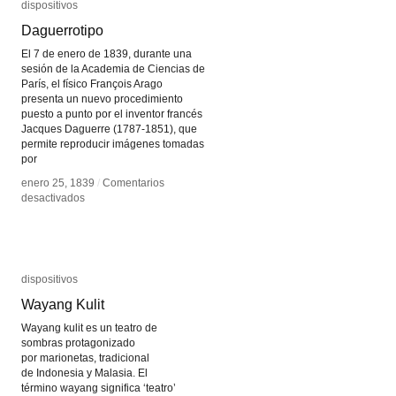
dispositivos
dispositivos
Daguerrotipo
Daguerrotipo
El 7 de enero de 1839, durante una
sesión de la Academia de Ciencias de
París, el físico François Arago
presenta un nuevo procedimiento
puesto a punto por el inventor francés
Jacques Daguerre (1787-1851), que
permite reproducir imágenes tomadas
por
enero 25, 1839
enero 25, 1839
/
/
Comentarios
Comentarios
en
en
desactivados
desactivados
Daguerrotipo
Daguerrotipo
dispositivos
dispositivos
Wayang Kulit
Wayang Kulit
Wayang kulit es un teatro de
sombras protagonizado
por marionetas, tradicional
de Indonesia y Malasia. El
término wayang significa ‘teatro’