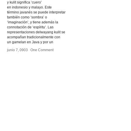
y kulit significa ‘cuero’
en indonesio y malayo. Este
término javanés se puede interpretar
también como ‘sombra’ o
‘imaginación’, y tiene además la
connotación de ‘espíritu’. Las
representaciones delwayang kulit se
acompañan tradicionalmente con
un gamelan en Java y por un
junio 7, 0903
junio 7, 0903
/
/
One Comment
One Comment