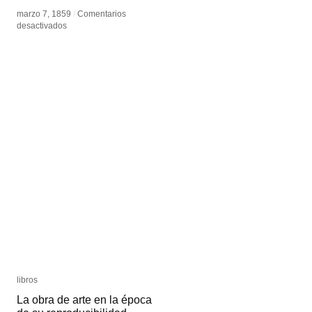
marzo 7, 1859
marzo 7, 1859
/
/
Comentarios
Comentarios
en
en
desactivados
desactivados
Pistolgraph
Pistolgraph
libros
libros
La obra de arte en la época
La obra de arte en la época