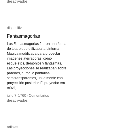
en
en
desactivados
desactivados
Flâneur
Flâneur
dispositivos
dispositivos
Fantasmagorías
Fantasmagorías
Las Fantasmagorías fueron una forma
de teatro que utilizaba la Linterna
Mágica modificada para proyectar
imágenes aterradoras, como
esqueletos, demonios y fantasmas.
Las proyecciones se realizaban sobre
paredes, humo, o pantallas
semitransparentes, usualmente con
proyección posterior. El proyector era
móvil,
julio 7, 1760
julio 7, 1760
/
/
Comentarios
Comentarios
en
en
desactivados
desactivados
Fantasmagorías
Fantasmagorías
artistas
artistas