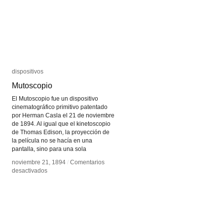
dispositivos
dispositivos
Mutoscopio
Mutoscopio
El Mutoscopio fue un dispositivo
cinematográfico primitivo patentado
por Herman Casla el 21 de noviembre
de 1894. Al igual que el kinetoscopio
de Thomas Edison, la proyección de
la película no se hacía en una
pantalla, sino para una sola
noviembre 21, 1894
noviembre 21, 1894
/
/
Comentarios
Comentarios
en
en
desactivados
desactivados
Mutoscopio
Mutoscopio