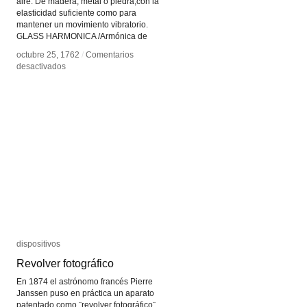
aire. De madera, metal o piedra,con la
elasticidad suficiente como para
mantener un movimiento vibratorio.
GLASS HARMONICA /Armónica de
octubre 25, 1762
octubre 25, 1762
/
/
Comentarios
Comentarios
en
en
desactivados
desactivados
Idiófonos
Idiófonos
de
de
fricción
fricción
dispositivos
dispositivos
Revolver fotográfico
Revolver fotográfico
En 1874 el astrónomo francés Pierre
Janssen puso en práctica un aparato
patentado como ¨revolver fotográfico¨.