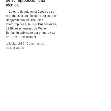
de su reproducibilidad
de su reproducibilidad
técnica
técnica
La obra de arte en la época de su
reproducibilidad técnica, publicado en
Benjamin, Walter Discursos
Interrumpidos I, Taurus, Buenos Aires,
1989, es un ensayo de Walter
Benjamin publicado por primera vez
en 1936. En el texto el
julio 21, 1936
julio 21, 1936
/
/
Comentarios
Comentarios
en
en
desactivados
desactivados
La
La
obra
obra
de
de
arte
arte
en
en
la
la
época
época
de
de
su
su
reproducibilidad
reproducibilidad
técnica
técnica