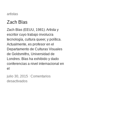
artistas
artistas
Zach Blas
Zach Blas
Zach Blas (EEUU, 1981). Artista y
escritor cuyo trabajo involucra
tecnología, cultura queer, y política.
Actualmente, es profesor en el
Departamento de Culturas Visuales
de Goldsmiths, Universidad de
Londres. Blas ha exhibido y dado
conferencias a nivel internacional en
el
julio 30, 2015
julio 30, 2015
/
/
Comentarios
Comentarios
en
en
desactivados
desactivados
Zach
Zach
Blas
Blas