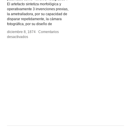
El artefacto sintetiza morfológica y
operativamente 3 invenciones previas,
la ametralladora, por su capacidad de
disparar repetidamente, la cámara
fotográfica, por su diseño de
diciembre 8, 1874
diciembre 8, 1874
/
/
Comentarios
Comentarios
en
en
desactivados
desactivados
Revolver
Revolver
fotográfico
fotográfico