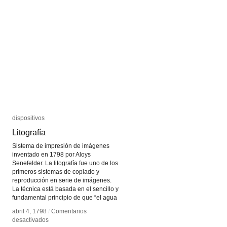
dispositivos
dispositivos
Litografía
Litografía
Sistema de impresión de imágenes
inventado en 1798 por Aloys
Senefelder. La litografía fue uno de los
primeros sistemas de copiado y
reproducción en serie de imágenes.
La técnica está basada en el sencillo y
fundamental principio de que “el agua
abril 4, 1798
abril 4, 1798
/
/
Comentarios
Comentarios
en
en
desactivados
desactivados