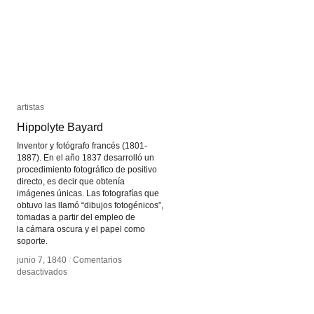
artistas
artistas
Hippolyte Bayard
Hippolyte Bayard
Inventor y fotógrafo francés (1801-
1887). En el año 1837 desarrolló un
procedimiento fotográfico de positivo
directo, es decir que obtenía
imágenes únicas. Las fotografías que
obtuvo las llamó “dibujos fotogénicos”,
tomadas a partir del empleo de
la cámara oscura y el papel como
soporte.
junio 7, 1840
junio 7, 1840
/
/
Comentarios
Comentarios
en
en
desactivados
desactivados
Hippolyte
Hippolyte
Bayard
Bayard