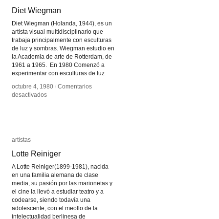
Diet Wiegman
Diet Wiegman
Diet Wiegman (Holanda, 1944), es un
artista visual multidisciplinario que
trabaja principalmente con esculturas
de luz y sombras. Wiegman estudio en
la Academia de arte de Rotterdam, de
1961 a 1965. En 1980 Comenzó a
experimentar con esculturas de luz
octubre 4, 1980
octubre 4, 1980
/
/
Comentarios
Comentarios
en
en
desactivados
desactivados
Diet
Diet
Wiegman
Wiegman
artistas
artistas
Lotte Reiniger
Lotte Reiniger
A Lotte Reiniger(1899-1981), nacida
en una familia alemana de clase
media, su pasión por las marionetas y
el cine la llevó a estudiar teatro y a
codearse, siendo todavía una
adolescente, con el meollo de la
intelectualidad berlinesa de