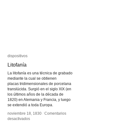
dispositivos
dispositivos
Litofanía
Litofanía
La litofanía es una técnica de grabado
mediante la cual se obtienen
placas tridimensionales de porcelana
translúcida. Surgió en el siglo XIX (en
los últimos años de la década de
1820) en Alemania y Francia, y luego
se extendió a toda Europa.
noviembre 18, 1830
noviembre 18, 1830
/
/
Comentarios
Comentarios
en
en
desactivados
desactivados
Litofanía
Litofanía