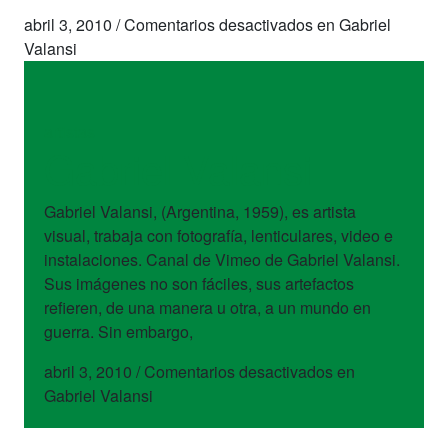
abril 3, 2010
/
Comentarios desactivados
en Gabriel
Valansi
artistas
Gabriel Valansi
Gabriel Valansi, (Argentina, 1959), es artista
visual, trabaja con fotografía, lenticulares, video e
instalaciones. Canal de Vimeo de Gabriel Valansi.
Sus imágenes no son fáciles, sus artefactos
refieren, de una manera u otra, a un mundo en
guerra. Sin embargo,
abril 3, 2010
/
Comentarios desactivados
en
Gabriel Valansi