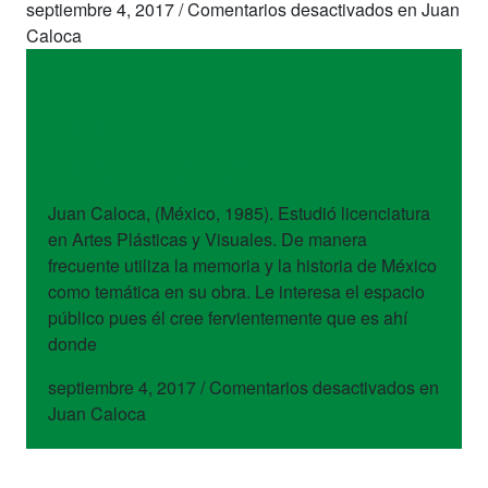
septiembre 4, 2017
/
Comentarios desactivados
en Juan
Caloca
artistas
Juan Caloca
Juan Caloca, (México, 1985). Estudió licenciatura
en Artes Plásticas y Visuales. De manera
frecuente utiliza la memoria y la historia de México
como temática en su obra. Le interesa el espacio
público pues él cree fervientemente que es ahí
donde
septiembre 4, 2017
/
Comentarios desactivados
en
Juan Caloca