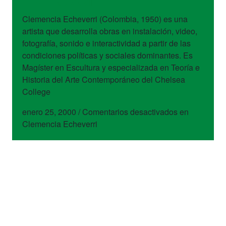
Clemencia Echeverri (Colombia, 1950) es una
artista que desarrolla obras en instalación, video,
fotografía, sonido e interactividad a partir de las
condiciones políticas y sociales dominantes. Es
Magíster en Escultura y especializada en Teoría e
Historia del Arte Contemporáneo del Chelsea
College
enero 25, 2000
/
Comentarios desactivados
en
Clemencia Echeverri