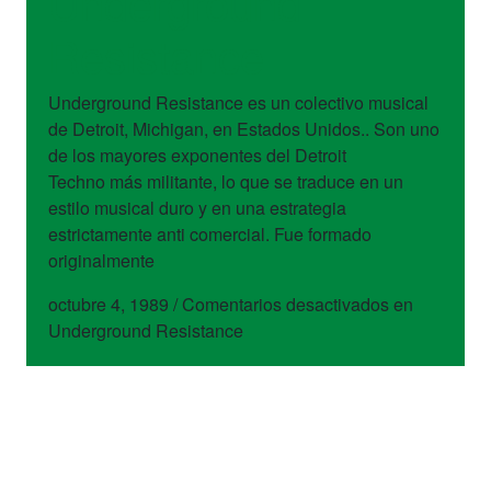
Underground
Resistance
Underground Resistance es un colectivo musical
de Detroit, Michigan, en Estados Unidos.. Son uno
de los mayores exponentes del Detroit
Techno más militante, lo que se traduce en un
estilo musical duro y en una estrategia
estrictamente anti comercial. Fue formado
originalmente
octubre 4, 1989
/
Comentarios desactivados
en
Underground Resistance