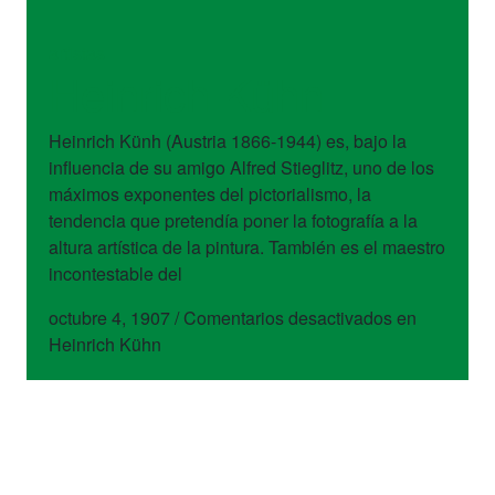
artistas
Heinrich Kühn
Heinrich Künh (Austria 1866-1944) es, bajo la
influencia de su amigo Alfred Stieglitz, uno de los
máximos exponentes del pictorialismo, la
tendencia que pretendía poner la fotografía a la
altura artística de la pintura. También es el maestro
incontestable del
octubre 4, 1907
/
Comentarios desactivados
en
Heinrich Kühn