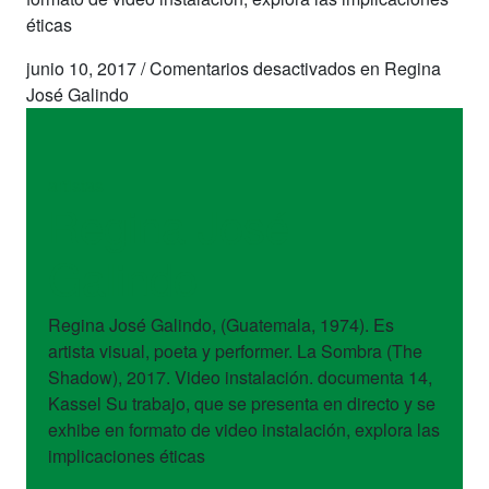
éticas
junio 10, 2017
/
Comentarios desactivados
en Regina
José Galindo
artistas
Regina José
Galindo
Regina José Galindo, (Guatemala, 1974). Es
artista visual, poeta y performer. La Sombra (The
Shadow), 2017. Video instalación. documenta 14,
Kassel Su trabajo, que se presenta en directo y se
exhibe en formato de video instalación, explora las
implicaciones éticas