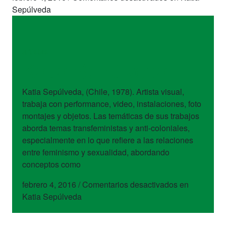
Sepúlveda
artistas
Katia Sepúlveda
Katia Sepúlveda, (Chile, 1978). Artista visual,
trabaja con performance, video, instalaciones, foto
montajes y objetos. Las temáticas de sus trabajos
aborda temas transfeministas y anti-coloniales,
especialmente en lo que refiere a las relaciones
entre feminismo y sexualidad, abordando
conceptos como
febrero 4, 2016
/
Comentarios desactivados
en
Katia Sepúlveda