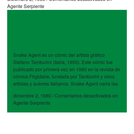
Agente Serpiente
obras
Agente Serpiente
Snake Agent es un cómic del artista gráfico
Stefano Tamburini (Italia, 1955). Este cómic fue
publicado por primera vez en 1980 en la revista de
cómics Frigidaire, fundada por Tamburini y otros
artistas y autores italianos. Snake Agent narra las
diciembre 2, 1980
/
Comentarios desactivados
en
Agente Serpiente