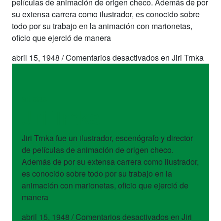
películas de animación de origen checo. Además de por
su extensa carrera como ilustrador, es conocido sobre
todo por su trabajo en la animación con marionetas,
oficio que ejerció de manera
abril 15, 1948
/
Comentarios desactivados
en Jiri Trnka
artistas
Jiri Trnka
Jiri Trnka fue un ilustrador, escenógrafo y director
de películas de animación de origen checo.
Además de por su extensa carrera como ilustrador,
es conocido sobre todo por su trabajo en la
animación con marionetas, oficio que ejerció de
manera
abril 15, 1948
/
Comentarios desactivados
en Jiri