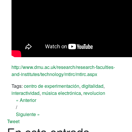
http://www.dmu.ac.uk/research/research-faculties-
and-institutes/technology/mtirc/mtirc.aspx
Tags:
centro de experimentación
,
digitalidad
,
interactividad
,
música electrónica
,
revolucion
« Anterior
/
Siguiente »
Tweet
En esta entrada