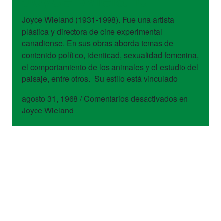
Joyce Wieland (1931-1998). Fue una artista
plástica y directora de cine experimental
canadiense. En sus obras aborda temas de
contenido político, identidad, sexualidad femenina,
el comportamiento de los animales y el estudio del
paisaje, entre otros. Su estilo está vinculado
agosto 31, 1968
/
Comentarios desactivados
en
Joyce Wieland