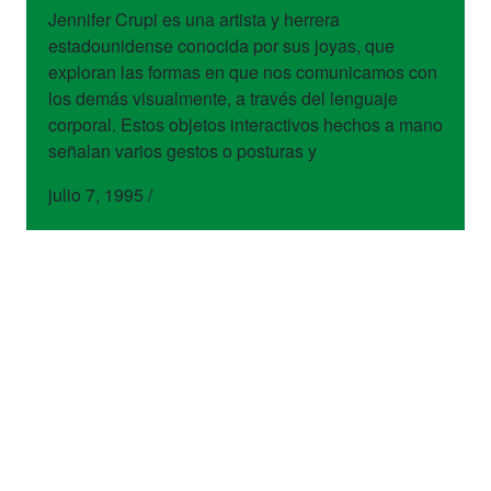
Jennifer Crupi es una artista y herrera
estadounidense conocida por sus joyas, que
exploran las formas en que nos comunicamos con
los demás visualmente, a través del lenguaje
corporal. Estos objetos interactivos hechos a mano
señalan varios gestos o posturas y
julio 7, 1995
/
No comments