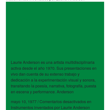
dispositivos
Instrumentos
inventados por
Laurie Anderson
Laurie Anderson es una artista multidisciplinaria
activa desde el año 1970. Sus presentaciones en
vivo dan cuenta de su extenso trabajo y
dedicación a la experimentación visual y sonora,
transitando la poesía, narrativa, fotografía, puesta
en escena y performance. Anderson
mayo 10, 1977
/
Comentarios desactivados
en
Instrumentos inventados por Laurie Anderson