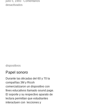
julio 5, 1993
julio 5, 1993
/
/
Comentarios
Comentarios
en
en
desactivados
desactivados
Blue
Blue
dispositivos
dispositivos
Papel sonoro
Papel sonoro
Durante las décadas del 60 y 70 la
compañías 3M y Ricoh
comercializaron un dispositivo con
fines educativos llamado sound page.
El soporte y su respectivo aparato de
lectura permitían que estudiantes
interactuen con lecciones y