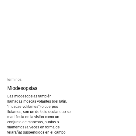
del
del
color
color
de
de
Goethe
Goethe
términos
términos
Miodesopsias
Miodesopsias
Las miodesopsias también
llamadas moscas volantes (del latín,
“muscae volitantes”) o cuerpos
flotantes, son un defecto ocular que se
manifiesta en la visión como un
conjunto de manchas, puntos o
filamentos (a veces en forma de
telaraña) suspendidos en el campo