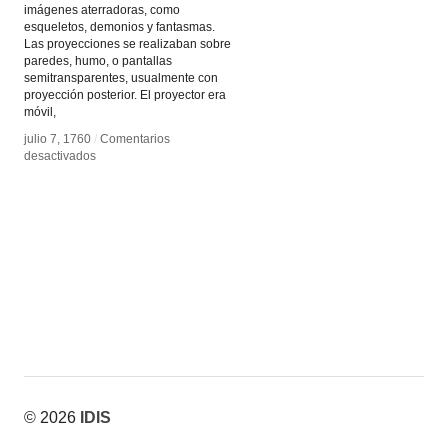
imágenes aterradoras, como
esqueletos, demonios y fantasmas.
Las proyecciones se realizaban sobre
paredes, humo, o pantallas
semitransparentes, usualmente con
proyección posterior. El proyector era
móvil,
julio 7, 1760
julio 7, 1760
/
/
Comentarios
Comentarios
en
en
desactivados
desactivados
Fantasmagorías
Fantasmagorías
© 2026
IDIS