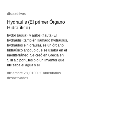
dispositivos
dispositivos
Hydraulis (El primer Órgano
Hydraulis (El primer Órgano
Hidraúlico)
Hidraúlico)
hydor (agua) y aúlos (flauta) El
hydraulis (también llamado hydraulus,
hydraulos e hidraula), es un órgano
hidraúlico antiguo que se usaba en el
mediterráneo. Se creó en Grecia en
S.III a.c por Ctesibio un inventor que
utilizaba el agua y el
diciembre 28, 0100
diciembre 28, 0100
/
/
Comentarios
Comentarios
en
en
desactivados
desactivados
Hydraulis
Hydraulis
(El
(El
primer
primer
Órgano
Órgano
Hidraúlico)
Hidraúlico)