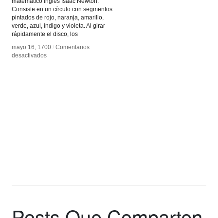
matemático inglés Isaac Newton.
Consiste en un círculo con segmentos
pintados de rojo, naranja, amarillo,
verde, azul, índigo y violeta. Al girar
rápidamente el disco, los
mayo 16, 1700
mayo 16, 1700
/
/
Comentarios
Comentarios
en
en
desactivados
desactivados
Disco
Disco
de
de
Newton
Newton
Posts Que Comparten