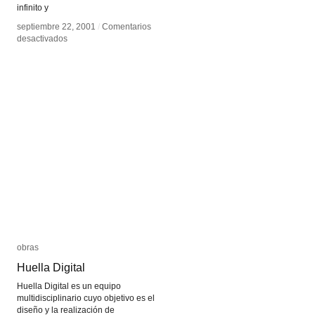
infinito y
septiembre 22, 2001
septiembre 22, 2001
/
/
Comentarios
Comentarios
en
en
desactivados
desactivados
Chul
Chul
Hyun
Hyun
Ahn
Ahn
obras
obras
Huella Digital
Huella Digital
Huella Digital es un equipo
multidisciplinario cuyo objetivo es el
diseño y la realización de