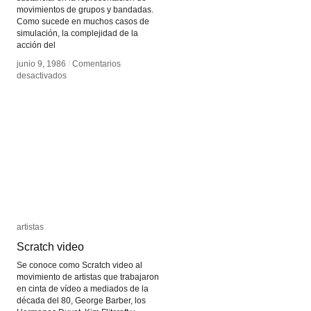
movimientos de grupos y bandadas.
Como sucede en muchos casos de
simulación, la complejidad de la
acción del
junio 9, 1986
junio 9, 1986
/
/
Comentarios
Comentarios
en
en
desactivados
desactivados
Boids
Boids
artistas
artistas
Scratch video
Scratch video
Se conoce como Scratch video al
movimiento de artistas que trabajaron
en cinta de vídeo a mediados de la
década del 80, George Barber, los