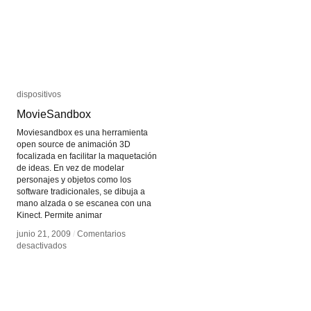
dispositivos
dispositivos
MovieSandbox
MovieSandbox
Moviesandbox es una herramienta
open source de animación 3D
focalizada en facilitar la maquetación
de ideas. En vez de modelar
personajes y objetos como los
software tradicionales, se dibuja a
mano alzada o se escanea con una
Kinect. Permite animar
junio 21, 2009
junio 21, 2009
/
/
Comentarios
Comentarios
en
en
desactivados
desactivados
MovieSandbox
MovieSandbox