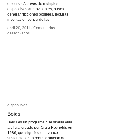
discurso. A través de múltiples
dispositivos audiovisuales, busca
generar “ficciones posibles, lecturas
insólitas en contra de las
abril 20, 2011
abril 20, 2011
/
/
Comentarios
Comentarios
en
en
desactivados
desactivados
Regina
Regina
de
de
Miguel
Miguel
dispositivos
dispositivos
Boids
Boids
Boids es un programa que simula vida
artificial creado por Craig Reynolds en
1986, que significó un avance
sustancial en la representación de