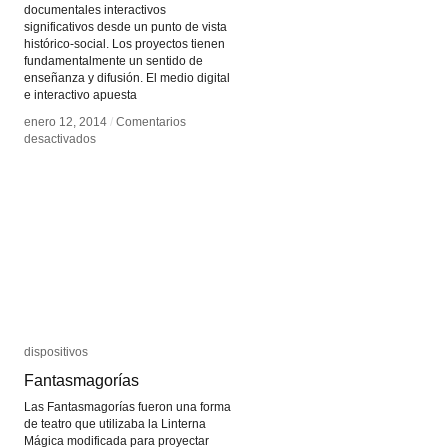
documentales interactivos
significativos desde un punto de vista
histórico-social. Los proyectos tienen
fundamentalmente un sentido de
enseñanza y difusión. El medio digital
e interactivo apuesta
enero 12, 2014
enero 12, 2014
/
/
Comentarios
Comentarios
en
en
desactivados
desactivados
Huella
Huella
Digital
Digital
dispositivos
dispositivos
Fantasmagorías
Fantasmagorías
Las Fantasmagorías fueron una forma
de teatro que utilizaba la Linterna
Mágica modificada para proyectar