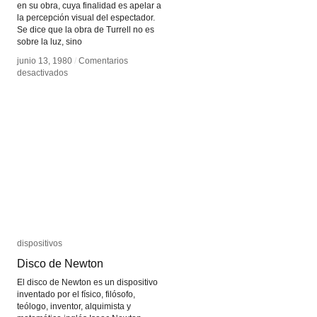
en su obra, cuya finalidad es apelar a
la percepción visual del espectador.
Se dice que la obra de Turrell no es
sobre la luz, sino
junio 13, 1980
junio 13, 1980
/
/
Comentarios
Comentarios
en
en
desactivados
desactivados
James
James
Turrell
Turrell
dispositivos
dispositivos
Disco de Newton
Disco de Newton
El disco de Newton es un dispositivo
inventado por el físico, filósofo,
teólogo, inventor, alquimista y