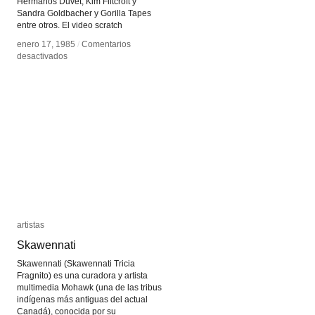
Hermanos Duvet, Kim Flitcroft y
Sandra Goldbacher y Gorilla Tapes
entre otros. El video scratch
enero 17, 1985
enero 17, 1985
/
/
Comentarios
Comentarios
en
en
desactivados
desactivados
Scratch
Scratch
video
video
artistas
artistas
Skawennati
Skawennati
Skawennati (Skawennati Tricia
Fragnito) es una curadora y artista
multimedia Mohawk (una de las tribus
indígenas más antiguas del actual
Canadá), conocida por su