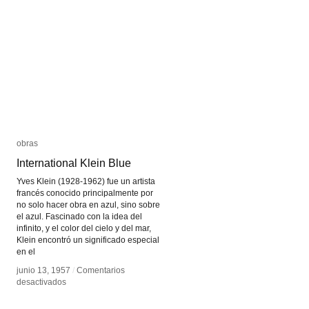
obras
obras
International Klein Blue
International Klein Blue
Yves Klein (1928-1962) fue un artista
francés conocido principalmente por
no solo hacer obra en azul, sino sobre
el azul. Fascinado con la idea del
infinito, y el color del cielo y del mar,
Klein encontró un significado especial
en el
junio 13, 1957
junio 13, 1957
/
/
Comentarios
Comentarios
en
en
desactivados
desactivados
International
International
Klein
Klein