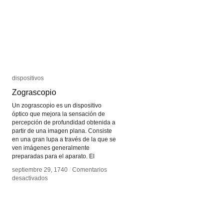
dispositivos
dispositivos
Zograscopio
Zograscopio
Un zograscopio es un dispositivo
óptico que mejora la sensación de
percepción de profundidad obtenida a
partir de una imagen plana. Consiste
en una gran lupa a través de la que se
ven imágenes generalmente
preparadas para el aparato. El
septiembre 29, 1740
septiembre 29, 1740
/
/
Comentarios
Comentarios
en
en
desactivados
desactivados
Zograscopio
Zograscopio