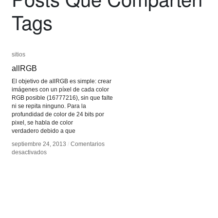
Tags
sitios
sitios
allRGB
allRGB
El objetivo de allRGB es simple: crear
imágenes con un píxel de cada color
RGB posible (16777216), sin que falte
ni se repita ninguno. Para la
profundidad de color de 24 bits por
pixel, se habla de color
verdadero debido a que
septiembre 24, 2013
septiembre 24, 2013
/
/
Comentarios
Comentarios
en
en
desactivados
desactivados
allRGB
allRGB