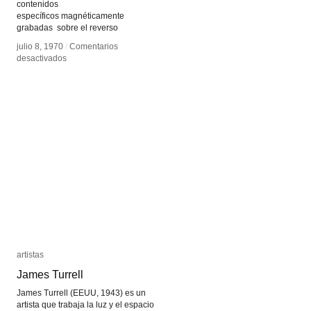
contenidos
específicos magnéticamente
grabadas sobre el reverso
julio 8, 1970
julio 8, 1970
/
/
Comentarios
Comentarios
en
en
desactivados
desactivados
Papel
Papel
sonoro
sonoro
artistas
artistas
James Turrell
James Turrell
James Turrell (EEUU, 1943) es un
artista que trabaja la luz y el espacio