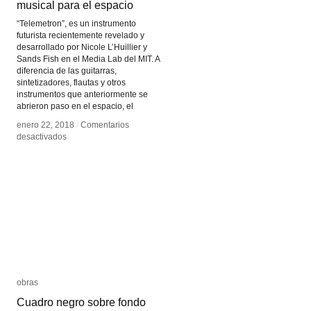
musical para el espacio
musical para el espacio
“Telemetron”, es un instrumento
futurista recientemente revelado y
desarrollado por Nicole L’Huillier y
Sands Fish en el Media Lab del MIT. A
diferencia de las guitarras,
sintetizadores, flautas y otros
instrumentos que anteriormente se
abrieron paso en el espacio, el
enero 22, 2018
enero 22, 2018
/
/
Comentarios
Comentarios
en
en
desactivados
desactivados
Telemetron
Telemetron
–
–
Instrumento
Instrumento
musical
musical
para
para
el
el
espacio
espacio
obras
obras
Cuadro negro sobre fondo
Cuadro negro sobre fondo