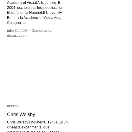
Academy of Visual Arts Leipzig. En
2004, escribió sus tesis doctoral en
filosofía en la Humboldt-University
Berlin y la Academy of Media Arts,
Cologne, con
julio 31, 2004
julio 31, 2004
/
/
Comentarios
Comentarios
en
en
desactivados
desactivados
David
David
Link
Link
artistas
artistas
Chris Welsby
Chris Welsby
Chris Welsby (Inglaterra, 1948). Es un
cineasta experimental que