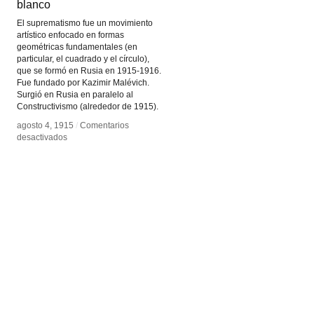
blanco
blanco
El suprematismo fue un movimiento
artístico enfocado en formas
geométricas fundamentales (en
particular, el cuadrado y el círculo),
que se formó en Rusia en 1915-1916.
Fue fundado por Kazimir Malévich.
Surgió en Rusia en paralelo al
Constructivismo (alrededor de 1915).
agosto 4, 1915
agosto 4, 1915
/
/
Comentarios
Comentarios
en
en
desactivados
desactivados
Cuadro
Cuadro
negro
negro
sobre
sobre
fondo
fondo
blanco
blanco