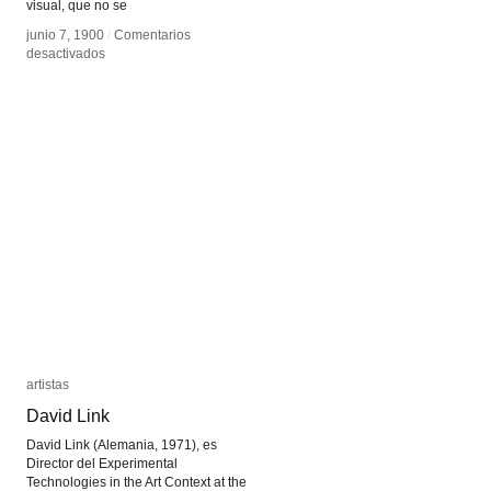
visual, que no se
junio 7, 1900
junio 7, 1900
/
/
Comentarios
Comentarios
en
en
desactivados
desactivados
Miodesopsias
Miodesopsias
artistas
artistas
David Link
David Link
David Link (Alemania, 1971), es
Director del Experimental
Technologies in the Art Context at the