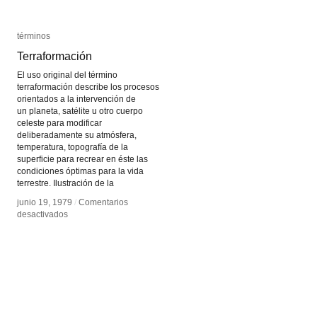
términos
términos
Terraformación
Terraformación
El uso original del término
terraformación describe los procesos
orientados a la intervención de
un planeta, satélite u otro cuerpo
celeste para modificar
deliberadamente su atmósfera,
temperatura, topografía de la
superficie para recrear en éste las
condiciones óptimas para la vida
terrestre. Ilustración de la
junio 19, 1979
junio 19, 1979
/
/
Comentarios
Comentarios
en
en
desactivados
desactivados
Terraformación
Terraformación