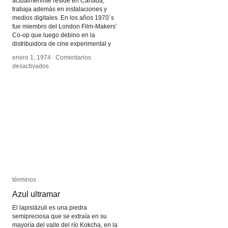
actualmenmte reside en Canada,
trabaja además en instalaciones y
medios digitales. En los años 1970´s
fue miembro del London Film-Makers’
Co-op que luego debino en la
distribuidora de cine experimental y
enero 1, 1974
enero 1, 1974
/
/
Comentarios
Comentarios
en
en
desactivados
desactivados
Chris
Chris
Welsby
Welsby
términos
términos
Azul ultramar
Azul ultramar
El lapislázuli es una piedra
semipreciosa que se extraía en su
mayoría del valle del río Kokcha, en la