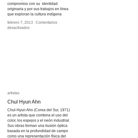
compromiso con su identidad
originaria y por sus trabajos en línea
que exploran la cultura indígena
febrero 7, 2013
febrero 7, 2013
/
/
Comentarios
Comentarios
en
en
desactivados
desactivados
Skawennati
Skawennati
artistas
artistas
Chul Hyun Ahn
Chul Hyun Ahn
Chul-Hyun Ahn (Corea del Sur, 1971)
es un artista que combina el uso del
color, los espejos y el neón industrial.
Sus obras forman una ilusión óptica
basada en la profundidad de campo
como una representación física del