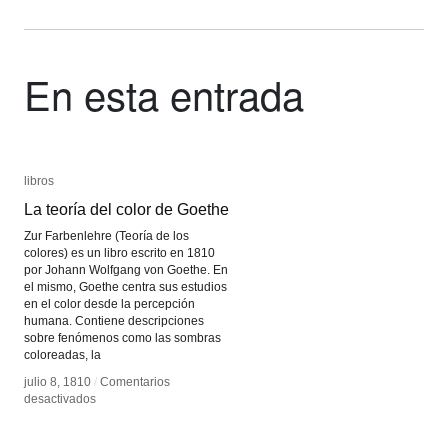
En esta entrada
libros
libros
La teoría del color de Goethe
La teoría del color de Goethe
Zur Farbenlehre (Teoría de los
colores) es un libro escrito en 1810
por Johann Wolfgang von Goethe. En
el mismo, Goethe centra sus estudios
en el color desde la percepción
humana. Contiene descripciones
sobre fenómenos como las sombras
coloreadas, la
julio 8, 1810
julio 8, 1810
/
/
Comentarios
Comentarios
en
en
desactivados
desactivados
La
La
teoría
teoría