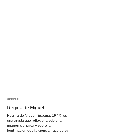
Blue
Blue
artistas
artistas
Regina de Miguel
Regina de Miguel
Regina de Miguel (España, 1977), es
una artista que reflexiona sobre la
imagen científica y sobre la
legitimación que la ciencia hace de su