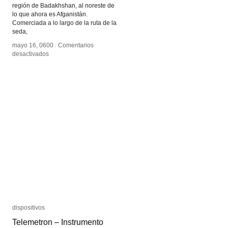
región de Badakhshan, al noreste de
lo que ahora es Afganistán.
Comerciada a lo largo de la ruta de la
seda,
mayo 16, 0600
mayo 16, 0600
/
/
Comentarios
Comentarios
en
en
desactivados
desactivados
Azul
Azul
ultramar
ultramar
dispositivos
dispositivos
Telemetron – Instrumento
Telemetron – Instrumento