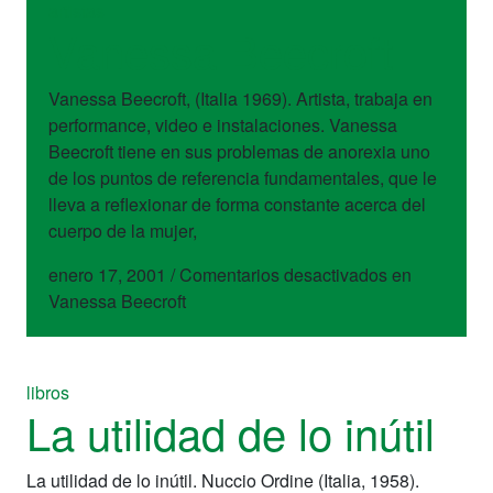
artistas
Vanessa Beecroft
Vanessa Beecroft, (Italia 1969). Artista, trabaja en
performance, video e instalaciones. Vanessa
Beecroft tiene en sus problemas de anorexia uno
de los puntos de referencia fundamentales, que le
lleva a reflexionar de forma constante acerca del
cuerpo de la mujer,
enero 17, 2001
/
Comentarios desactivados
en
Vanessa Beecroft
libros
La utilidad de lo inútil
La utilidad de lo inútil. Nuccio Ordine (Italia, 1958).