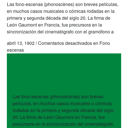
Las fono-escenas (phonoscènes) son breves películas,
en muchos casos musicales o cómicas rodadas en la
primera y segunda década del siglo 20. La firma de
León Gaumont en Francia, fue precursora en la
sincronización del cinematógrafo con el gramófono a
abril 13, 1902
/
Comentarios desactivados
en Fono
escenas
dispositivos
Fono escenas
Las fono-escenas (phonoscènes) son breves
películas, en muchos casos musicales o cómicas
rodadas en la primera y segunda década del siglo
20. La firma de León Gaumont en Francia, fue
precursora en la sincronización del cinematógrafo