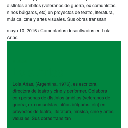
distintos ámbitos (veteranos de guerra, ex comunistas,
niños búlgaros, etc) en proyectos de teatro, literatura,
música, cine y artes visuales. Sus obras transitan
mayo 10, 2016
/
Comentarios desactivados
en Lola
Arias
artistas
Lola Arias
Lola Arias, (Argentina, 1976), es escritora,
directora de teatro y cine y performer. Colabora
con personas de distintos ámbitos (veteranos de
guerra, ex comunistas, niños búlgaros, etc) en
proyectos de teatro, literatura, música, cine y artes
visuales. Sus obras transitan