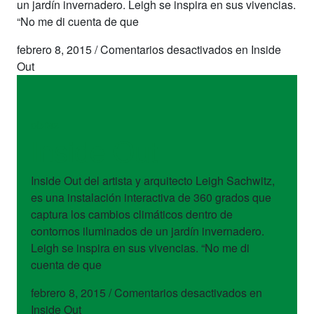
un jardín invernadero. Leigh se inspira en sus vivencias.
“No me di cuenta de que
febrero 8, 2015
/
Comentarios desactivados
en Inside
Out
obras
Inside Out
Inside Out del artista y arquitecto Leigh Sachwitz,
es una instalación interactiva de 360 grados que
captura los cambios climáticos dentro de
contornos iluminados de un jardín invernadero.
Leigh se inspira en sus vivencias. “No me di
cuenta de que
febrero 8, 2015
/
Comentarios desactivados
en
Inside Out