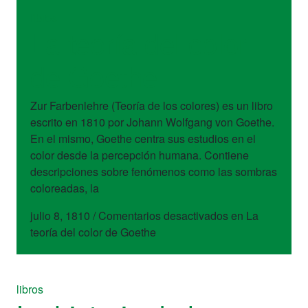
libros
La teoría del color
de Goethe
Zur Farbenlehre (Teoría de los colores) es un libro
escrito en 1810 por Johann Wolfgang von Goethe.
En el mismo, Goethe centra sus estudios en el
color desde la percepción humana. Contiene
descripciones sobre fenómenos como las sombras
coloreadas, la
julio 8, 1810
/
Comentarios desactivados
en La
teoría del color de Goethe
libros