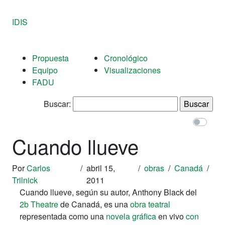
IDIS
Propuesta
Cronológico
Equipo
Visualizaciones
FADU
Buscar:
Cuando llueve
Por
Carlos
/
abril 15,
/
obras
/
Canadá
/
Trilnick
2011
Cuando llueve, según su autor, Anthony Black del
2b Theatre
de Canadá, es una
obra teatral
representada como una
novela gráfica
en vivo
con