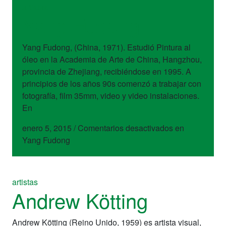
artistas
Yang Fudong
Yang Fudong, (China, 1971). Estudió Pintura al
óleo en la Academia de Arte de China, Hangzhou,
provincia de Zhejiang, recibiéndose en 1995. A
principios de los años 90s comenzó a trabajar con
fotografía, film 35mm, video y video instalaciones.
En
enero 5, 2015
/
Comentarios desactivados
en
Yang Fudong
artistas
Andrew Kötting
Andrew Kötting (Reino Unido, 1959) es artista visual,