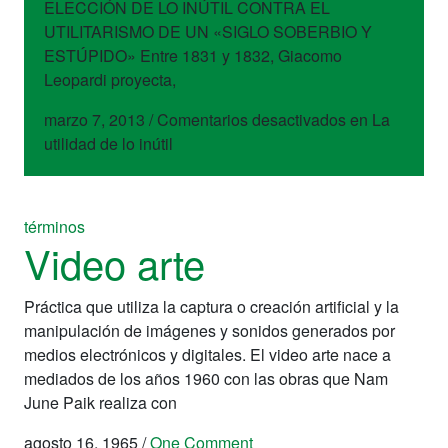
ELECCIÓN DE LO INÚTIL CONTRA EL
UTILITARISMO DE UN «SIGLO SOBERBIO Y
ESTÚPIDO» Entre 1831 y 1832, Giacomo
Leopardi proyecta,
marzo 7, 2013
/
Comentarios desactivados
en La
utilidad de lo inútil
términos
Video arte
Práctica que utiliza la captura o creación artificial y la
manipulación de imágenes y sonidos generados por
medios electrónicos y digitales. El video arte nace a
mediados de los años 1960 con las obras que Nam
June Paik realiza con
agosto 16, 1965
/
One Comment