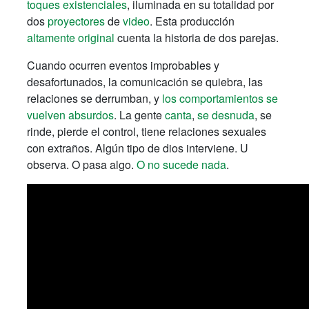
toques existenciales
, iluminada en su totalidad por
dos
proyectores
de
video
. Esta producción
altamente original
cuenta la historia de dos parejas.
Cuando ocurren eventos improbables y
desafortunados, la comunicación se quiebra, las
relaciones se derrumban, y
los comportamientos se
vuelven absurdos
. La gente
canta
,
se desnuda
, se
rinde, pierde el control, tiene relaciones sexuales
con extraños. Algún tipo de dios interviene. U
observa. O pasa algo.
O no sucede nada
.