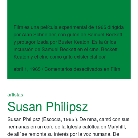
obras
Film
Film es una película experimental de 1965 dirigida
por Alan Schneider, con guión de Samuel Beckett
y protagonizada por Buster Keaton. Es la única
incursión de Samuel Beckett en el cine. Beckett,
Keaton y el cine como grito existencial por
abril 1, 1965
/
Comentarios desactivados
en Film
artistas
Susan Philipsz
Susan Philipsz (Escocia, 1965 ). De niña, cantó con sus
hermanas en un coro de la iglesia católica en Maryhill,
de allí se remonta su interés por la voz humana. De