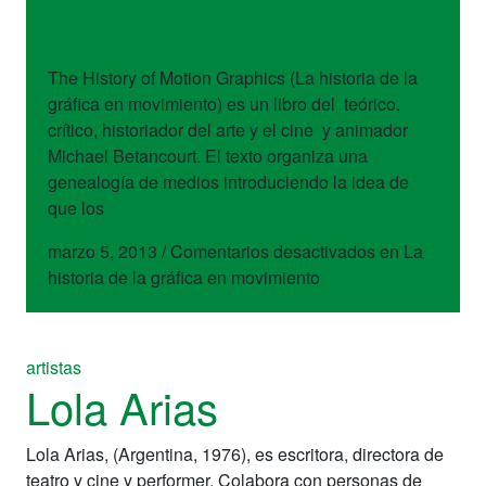
movimiento
The History of Motion Graphics (La historia de la
gráfica en movimiento) es un libro del teórico,
crítico, historiador del arte y el cine y animador
Michael Betancourt. El texto organiza una
genealogía de medios introduciendo la idea de
que los
marzo 5, 2013
/
Comentarios desactivados
en La
historia de la gráfica en movimiento
artistas
Lola Arias
Lola Arias, (Argentina, 1976), es escritora, directora de
teatro y cine y performer. Colabora con personas de