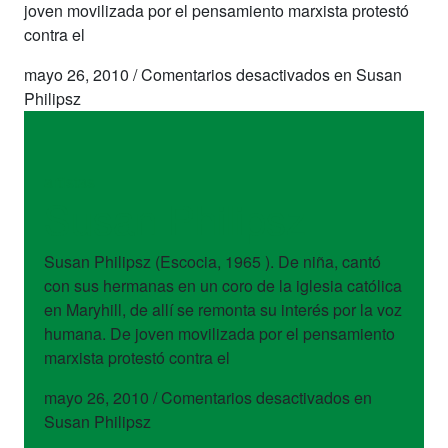
joven movilizada por el pensamiento marxista protestó
contra el
mayo 26, 2010
/
Comentarios desactivados
en Susan
Philipsz
artistas
Susan Philipsz
Susan Philipsz (Escocia, 1965 ). De niña, cantó
con sus hermanas en un coro de la iglesia católica
en Maryhill, de allí se remonta su interés por la voz
humana. De joven movilizada por el pensamiento
marxista protestó contra el
mayo 26, 2010
/
Comentarios desactivados
en
Susan Philipsz