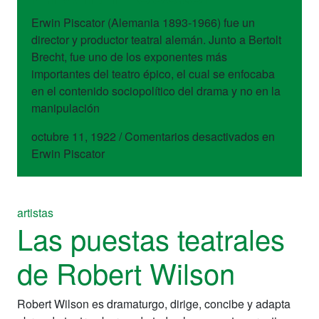
Erwin Piscator (Alemania 1893-1966) fue un
director y productor teatral alemán. Junto a Bertolt
Brecht, fue uno de los exponentes más
importantes del teatro épico, el cual se enfocaba
en el contenido sociopolítico del drama y no en la
manipulación
octubre 11, 1922
/
Comentarios desactivados
en
Erwin Piscator
artistas
Las puestas teatrales
de Robert Wilson
Robert Wilson es dramaturgo, dirige, concibe y adapta