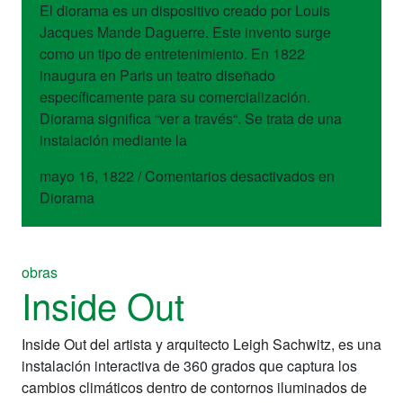
El diorama es un dispositivo creado por Louis
Jacques Mande Daguerre. Este invento surge
como un tipo de entretenimiento. En 1822
inaugura en Paris un teatro diseñado
específicamente para su comercialización.
Diorama significa “ver a través“. Se trata de una
instalación mediante la
mayo 16, 1822
/
Comentarios desactivados
en
Diorama
obras
Inside Out
Inside Out del artista y arquitecto Leigh Sachwitz, es una
instalación interactiva de 360 grados que captura los
cambios climáticos dentro de contornos iluminados de