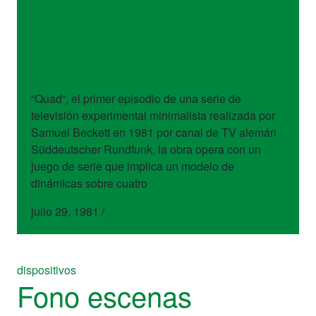
obras
Samuel Beckett –
Quad
“Quad“, el primer episodio de una serie de
televisión experimental minimalista realizada por
Samuel Beckett en 1981 por canal de TV alemán
Süddeutscher Rundfunk, la obra opera con un
juego de serie que implica un modelo de
dinámicas sobre cuatro
julio 29, 1981
/
One Comment
dispositivos
Fono escenas