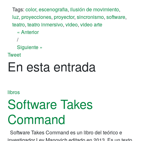
Tags:
color
,
escenografia
,
ilusión de movimiento
,
luz
,
proyecciones
,
proyector
,
sincronismo
,
software
,
teatro
,
teatro inmersivo
,
video
,
video arte
« Anterior
/
Siguiente »
Tweet
En esta entrada
libros
Software Takes
Command
Software Takes Command es un libro del teórico e
investigador Lev Manovich editado en 2013. Es un texto