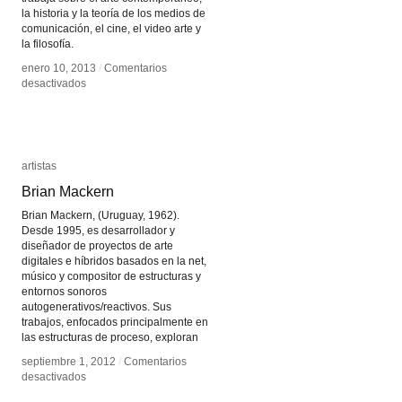
la historia y la teoría de los medios de
comunicación, el cine, el video arte y
la filosofía.
enero 10, 2013
enero 10, 2013
/
/
Comentarios
Comentarios
en
en
desactivados
desactivados
Peter
Peter
Weibel
Weibel
artistas
artistas
Brian Mackern
Brian Mackern
Brian Mackern, (Uruguay, 1962).
Desde 1995, es desarrollador y
diseñador de proyectos de arte
digitales e híbridos basados en la net,
músico y compositor de estructuras y
entornos sonoros
autogenerativos/reactivos. Sus
trabajos, enfocados principalmente en
las estructuras de proceso, exploran
septiembre 1, 2012
septiembre 1, 2012
/
/
Comentarios
Comentarios
en
en
desactivados
desactivados
Brian
Brian