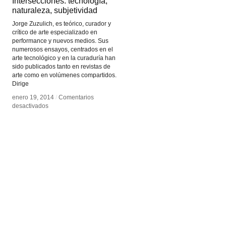
Intersecciones: tecnología,
Intersecciones: tecnología,
naturaleza, subjetividad
naturaleza, subjetividad
Jorge Zuzulich, es teórico, curador y
crítico de arte especializado en
performance y nuevos medios. Sus
numerosos ensayos, centrados en el
arte tecnológico y en la curaduría han
sido publicados tanto en revistas de
arte como en volúmenes compartidos.
Dirige
enero 19, 2014
enero 19, 2014
/
/
Comentarios
Comentarios
en
en
desactivados
desactivados
Intersecciones:
Intersecciones:
tecnología,
tecnología,
naturaleza,
naturaleza,
subjetividad
subjetividad