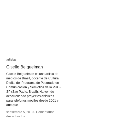
Mackern
Mackern
artistas
artistas
Giselle Beiguelman
Giselle Beiguelman
Giselle Beiguelman es una artista de
medios de Brasil, docente de Cultura
Digital del Programa de Posgrado en
Comunicación y Semiótica de la PUC-
SP (Sao Paulo, Brasil). Ha venido
desarrollando proyectos artísticos
para teléfonos móviles desde 2001 y
arte que
septiembre 5, 2010
septiembre 5, 2010
/
/
Comentarios
Comentarios
en
en
desactivados
desactivados