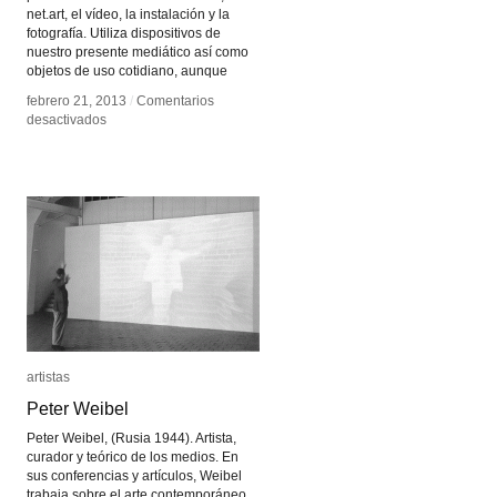
net.art, el vídeo, la instalación y la
fotografía. Utiliza dispositivos de
nuestro presente mediático así como
objetos de uso cotidiano, aunque
febrero 21, 2013
febrero 21, 2013
/
/
Comentarios
Comentarios
en
en
desactivados
desactivados
Gustavo
Gustavo
Romano
Romano
artistas
artistas
Peter Weibel
Peter Weibel
Peter Weibel, (Rusia 1944). Artista,
curador y teórico de los medios. En
sus conferencias y artículos, Weibel
trabaja sobre el arte contemporáneo,