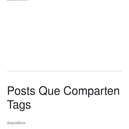
Giselle
Giselle
Beiguelman
Beiguelman
Posts Que Comparten
Tags
dispositivos
dispositivos