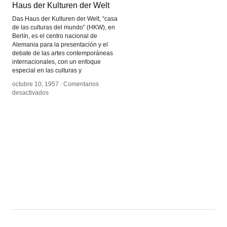
Haus der Kulturen der Welt
Haus der Kulturen der Welt
Das Haus der Kulturen der Welt, “casa
de las culturas del mundo” (HKW), en
Berlín, es el centro nacional de
Alemania para la presentación y el
debate de las artes contemporáneas
internacionales, con un enfoque
especial en las culturas y
octubre 10, 1957
octubre 10, 1957
/
/
Comentarios
Comentarios
en
en
desactivados
desactivados
Haus
Haus
der
der
Kulturen
Kulturen
der
der
Welt
Welt