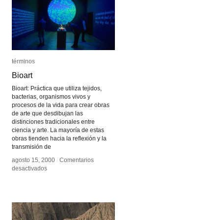
términos
términos
Bioart
Bioart
Bioart: Práctica que utiliza tejidos,
bacterias, organismos vivos y
procesos de la vida para crear obras
de arte que desdibujan las
distinciones tradicionales entre
ciencia y arte. La mayoría de estas
obras tienden hacia la reflexión y la
transmisión de
agosto 15, 2000
agosto 15, 2000
/
/
Comentarios
Comentarios
en
en
desactivados
desactivados
Bioart
Bioart