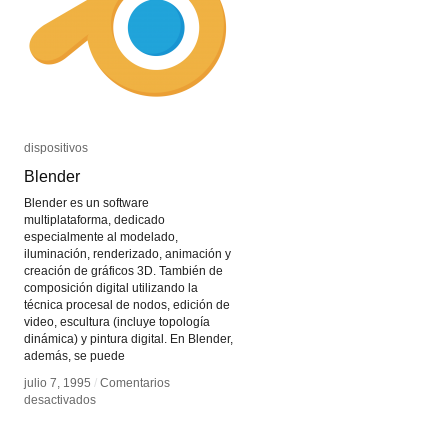
dispositivos
dispositivos
Blender
Blender
Blender es un software
multiplataforma, dedicado
especialmente al modelado,
iluminación, renderizado, animación y
creación de gráficos 3D. También de
composición digital utilizando la
técnica procesal de nodos, edición de
video, escultura (incluye topología
dinámica) y pintura digital. En Blender,
además, se puede
julio 7, 1995
julio 7, 1995
/
/
Comentarios
Comentarios
en
en
desactivados
desactivados
Blender
Blender