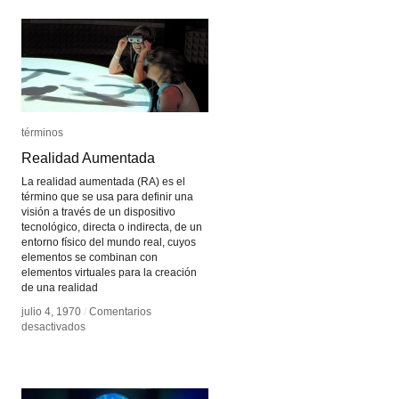
términos
términos
Realidad Aumentada
Realidad Aumentada
La realidad aumentada (RA) es el
término que se usa para definir una
visión a través de un dispositivo
tecnológico, directa o indirecta, de un
entorno físico del mundo real, cuyos
elementos se combinan con
elementos virtuales para la creación
de una realidad
julio 4, 1970
julio 4, 1970
/
/
Comentarios
Comentarios
en
en
desactivados
desactivados
Realidad
Realidad
Aumentada
Aumentada