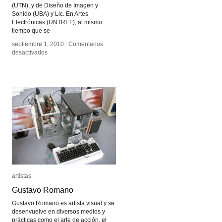
(UTN), y de Diseño de Imagen y
Sonido (UBA) y Lic. En Artes
Electrónicas (UNTREF), al mismo
tiempo que se
septiembre 1, 2010
septiembre 1, 2010
/
/
Comentarios
Comentarios
en
en
desactivados
desactivados
Leo
Leo
Nuñez
Nuñez
artistas
artistas
Gustavo Romano
Gustavo Romano
Gustavo Romano es artista visual y se
desenvuelve en diversos medios y
prácticas como el arte de acción, el