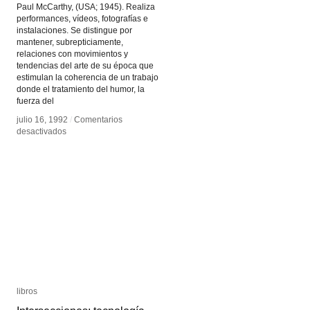
Paul McCarthy, (USA; 1945). Realiza
performances, vídeos, fotografías e
instalaciones. Se distingue por
mantener, subrepticiamente,
relaciones con movimientos y
tendencias del arte de su época que
estimulan la coherencia de un trabajo
donde el tratamiento del humor, la
fuerza del
julio 16, 1992
julio 16, 1992
/
/
Comentarios
Comentarios
en
en
desactivados
desactivados
Paul
Paul
McCarthy
McCarthy
libros
libros