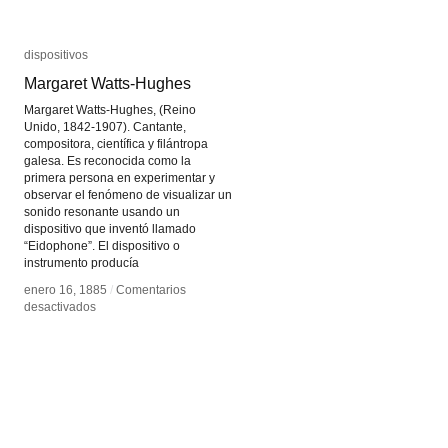
dispositivos
dispositivos
Margaret Watts-Hughes
Margaret Watts-Hughes
Margaret Watts-Hughes, (Reino
Unido, 1842-1907). Cantante,
compositora, científica y filántropa
galesa. Es reconocida como la
primera persona en experimentar y
observar el fenómeno de visualizar un
sonido resonante usando un
dispositivo que inventó llamado
“Eidophone”. El dispositivo o
instrumento producía
enero 16, 1885
enero 16, 1885
/
/
Comentarios
Comentarios
en
en
desactivados
desactivados
Margaret
Margaret
Watts-
Watts-
Hughes
Hughes