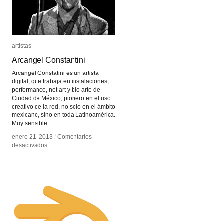
artistas
artistas
Arcangel Constantini
Arcangel Constantini
Arcangel Constatini es un artista
digital, que trabaja en instalaciones,
performance, net art y bio arte de
Ciudad de México, pionero en el uso
creativo de la red, no sólo en el ámbito
mexicano, sino en toda Latinoamérica.
Muy sensible
enero 21, 2013
enero 21, 2013
/
/
Comentarios
Comentarios
en
en
desactivados
desactivados
Arcangel
Arcangel
Constantini
Constantini