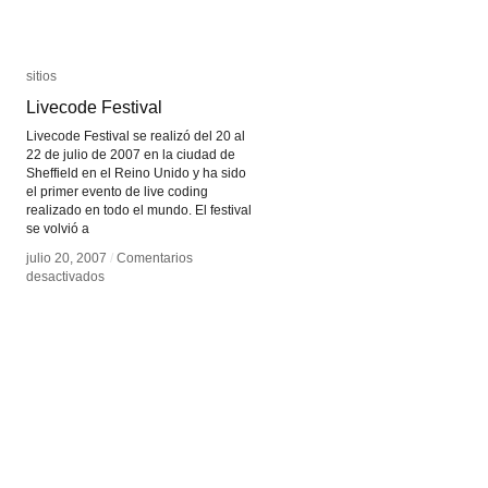
sitios
sitios
Livecode Festival
Livecode Festival
Livecode Festival se realizó del 20 al
22 de julio de 2007 en la ciudad de
Sheffield en el Reino Unido y ha sido
el primer evento de live coding
realizado en todo el mundo. El festival
se volvió a
julio 20, 2007
julio 20, 2007
/
/
Comentarios
Comentarios
en
en
desactivados
desactivados
Livecode
Livecode
Festival
Festival