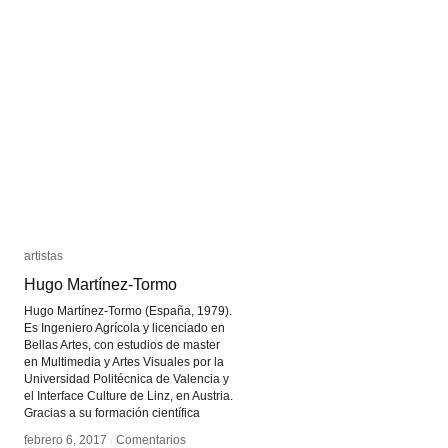
artistas
artistas
Hugo Martínez-Tormo
Hugo Martínez-Tormo
Hugo Martínez-Tormo (España, 1979).
Es Ingeniero Agrícola y licenciado en
Bellas Artes, con estudios de master
en Multimedia y Artes Visuales por la
Universidad Politécnica de Valencia y
el Interface Culture de Linz, en Austria.
Gracias a su formación científica
febrero 6, 2017
febrero 6, 2017
/
/
Comentarios
Comentarios