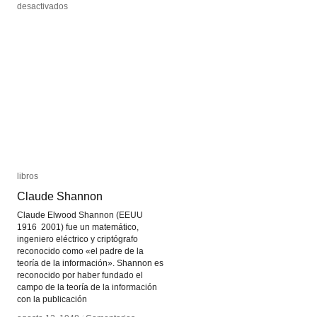
en
en
desactivados
desactivados
Hugo
Hugo
Martínez-
Martínez-
Tormo
Tormo
libros
libros
Claude Shannon
Claude Shannon
Claude Elwood Shannon (EEUU
1916 2001) fue un matemático,
ingeniero eléctrico y criptógrafo
reconocido como «el padre de la
teoría de la información». Shannon es
reconocido por haber fundado el
campo de la teoría de la información
con la publicación