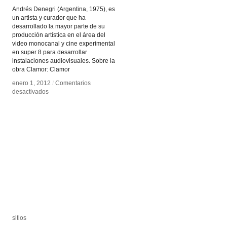
Andrés Denegri (Argentina, 1975), es
un artista y curador que ha
desarrollado la mayor parte de su
producción artística en el área del
video monocanal y cine experimental
en super 8 para desarrollar
instalaciones audiovisuales. Sobre la
obra Clamor: Clamor
enero 1, 2012
enero 1, 2012
/
/
Comentarios
Comentarios
en
en
desactivados
desactivados
Andres
Andres
Denegri
Denegri
sitios
sitios