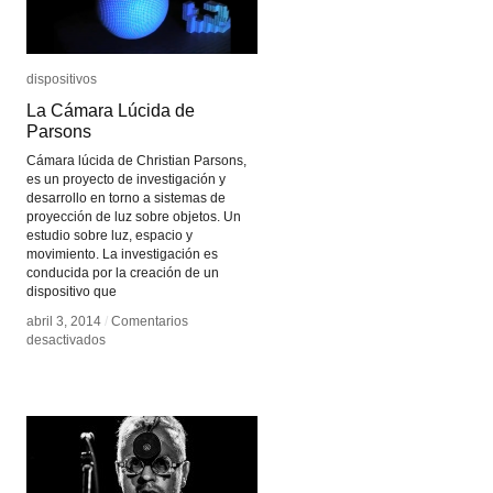
dispositivos
dispositivos
La Cámara Lúcida de
La Cámara Lúcida de
Parsons
Parsons
Cámara lúcida de Christian Parsons,
es un proyecto de investigación y
desarrollo en torno a sistemas de
proyección de luz sobre objetos. Un
estudio sobre luz, espacio y
movimiento. La investigación es
conducida por la creación de un
dispositivo que
abril 3, 2014
abril 3, 2014
/
/
Comentarios
Comentarios
en
en
desactivados
desactivados
La
La
Cámara
Cámara
Lúcida
Lúcida
de
de
Parsons
Parsons