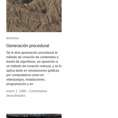
términos
términos
Generación procedural
Generación procedural
Se le dice generación procedural al
método de creación de contenidos a
través de algoritmos, en oposición a
un método de creación manual, y se lo
aplica tanto en simulaciones gráficas
por computadora como en
videojuegos, instalaciones,
programación y en
enero 1, 1980
enero 1, 1980
/
/
Comentarios
Comentarios
en
en
desactivados
desactivados
Generación
Generación
procedural
procedural