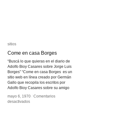
sitios
sitios
Come en casa Borges
Come en casa Borges
“Buscá lo que quieras en el diario de
Adolfo Bioy Casares sobre Jorge Luis
Borges” “Come en casa Borges es un
sitio web en línea creado por Germán
Gallo que recopila los escritos por
Adolfo Bioy Casares sobre su amigo
mayo 6, 1970
mayo 6, 1970
/
/
Comentarios
Comentarios
en
en
desactivados
desactivados
Come
Come
en
en
casa
casa
Borges
Borges