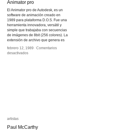
Animator pro
Animator pro
El Animator pro de Autodesk, es un
software de animación creado en
1989 para plataforma D.O.S. Fue una
herramienta innovadora, versátil y
simple que trabajaba con secuencias
de imágenes de 8bit (256 colores). La
extensión de archivo que genera es
febrero 12, 1989
febrero 12, 1989
/
/
Comentarios
Comentarios
en
en
desactivados
desactivados
Animator
Animator
pro
pro
artistas
artistas
Paul McCarthy
Paul McCarthy