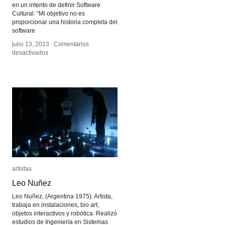
en un intento de definir Software
Cultural. “Mi objetivo no es
proporcionar una historia completa del
software
julio 13, 2013
julio 13, 2013
/
/
Comentarios
Comentarios
en
en
desactivados
desactivados
Software
Software
Takes
Takes
Command
Command
artistas
artistas
Leo Nuñez
Leo Nuñez
Leo Nuñez, (Argentina 1975). Artista,
trabaja en instalaciones, bio art,
objetos interactivos y robótica. Realizó
estudios de Ingeniería en Sistemas