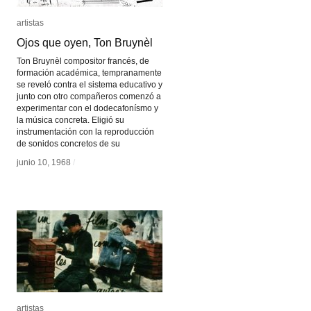
artistas
artistas
Ojos que oyen, Ton Bruynèl
Ojos que oyen, Ton Bruynèl
Ton Bruynèl compositor francés, de
formación académica, tempranamente
se reveló contra el sistema educativo y
junto con otro compañeros comenzó a
experimentar con el dodecafonísmo y
la música concreta. Eligió su
instrumentación con la reproducción
de sonidos concretos de su
junio 10, 1968
junio 10, 1968
/
/
artistas
artistas