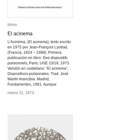
libros
libros
El acinema
El acinema
L’Acinéma, (El acinema), texto escrito
en 1975 por Jean-François Lyotrad,
(Francia, 1924 – 1998). Primera
publicación en libro: Des dispositifs
pulsionnels, Paris, UGE 10/18, 1973.
Versión en castellano: “El acinema”,
Dispositivos pulsionales. Trad. José
Martín Arancibia. Madrid,
Fundamentos, 1981. Aunque
marzo 31, 1973
marzo 31, 1973
/
/