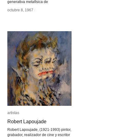
generativa metafísica de
octubre 8, 1967
octubre 8, 1967
/
/
artistas
artistas
Robert Lapoujade
Robert Lapoujade
Robert Lapoujade, (1921-1993) pintor,
grabador, realizador de cine y escritor