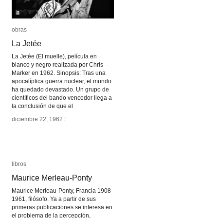
obras
obras
La Jetée
La Jetée
La Jetée (El muelle), película en
blanco y negro realizada por Chris
Marker en 1962. Sinopsis: Tras una
apocalíptica guerra nuclear, el mundo
ha quedado devastado. Un grupo de
científicos del bando vencedor llega a
la conclusión de que el
diciembre 22, 1962
diciembre 22, 1962
/
/
libros
libros
Maurice Merleau-Ponty
Maurice Merleau-Ponty
Maurice Merleau-Ponty, Francia 1908-
1961, filósofo. Ya a partir de sus
primeras publicaciones se interesa en
el problema de la percepción,