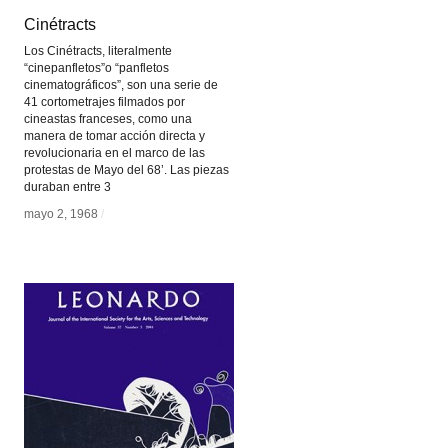
Cinétracts
Cinétracts
Los Cinétracts, literalmente
“cinepanfletos”o “panfletos
cinematográficos”, son una serie de
41 cortometrajes filmados por
cineastas franceses, como una
manera de tomar acción directa y
revolucionaria en el marco de las
protestas de Mayo del 68’. Las piezas
duraban entre 3
mayo 2, 1968
mayo 2, 1968
/
/