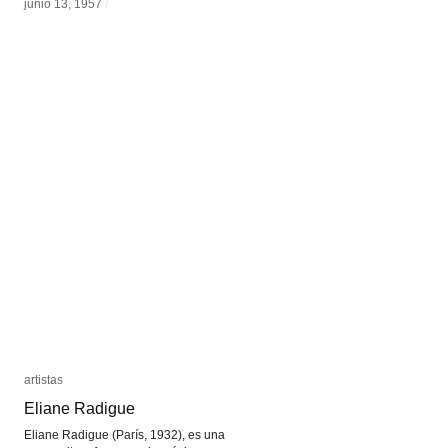
junio 13, 1957
junio 13, 1957
/
/
artistas
artistas
Eliane Radigue
Eliane Radigue
Eliane Radigue (París, 1932), es una