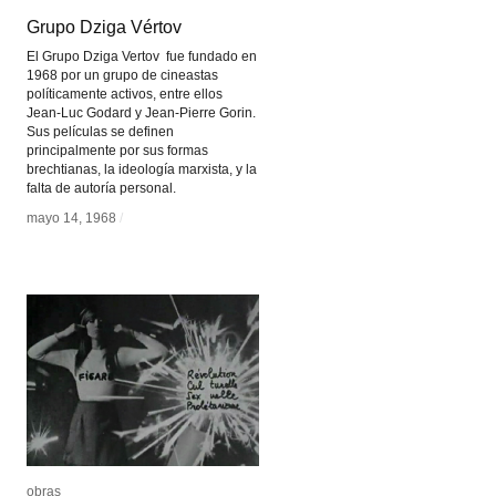
Grupo Dziga Vértov
Grupo Dziga Vértov
El Grupo Dziga Vertov fue fundado en
1968 por un grupo de cineastas
políticamente activos, entre ellos
Jean-Luc Godard y Jean-Pierre Gorin.
Sus películas se definen
principalmente por sus formas
brechtianas, la ideología marxista, y la
falta de autoría personal.
mayo 14, 1968
mayo 14, 1968
/
/
obras
obras