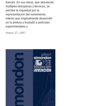
francés. En sus obras, que atreviezan
múltiples disciplinas y técnicas, se
percibe la inquietud por la
representación del movimiento,
interés que originalmente desarrolló
en la pintura y trasladó a películas
experimentales y
marzo 27, 1967
marzo 27, 1967
/
/