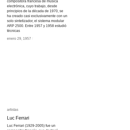
compositora francesa de música
electrónica, cuyo trabajo, desde
principios de la década de 1970, se
ha creado casi exclusivamente con un
solo sintetizador, el sistema modular
ARP 2500. Entre 1957 y 1958 estudió
técnicas
enero 29, 1957
enero 29, 1957
/
/
artistas
artistas
Luc Ferrari
Luc Ferrari
Luc Ferrari (1929-2005) fue un