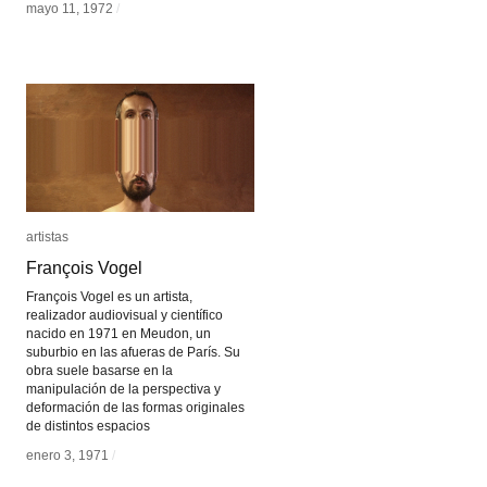
mayo 11, 1972
mayo 11, 1972
/
/
artistas
artistas
François Vogel
François Vogel
François Vogel es un artista,
realizador audiovisual y científico
nacido en 1971 en Meudon, un
suburbio en las afueras de París. Su
obra suele basarse en la
manipulación de la perspectiva y
deformación de las formas originales
de distintos espacios
enero 3, 1971
enero 3, 1971
/
/