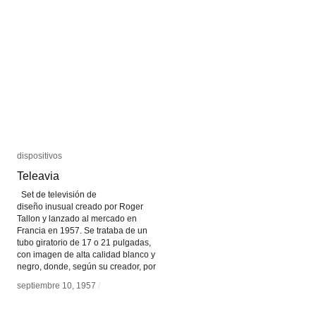
dispositivos
dispositivos
Teleavia
Teleavia
Set de televisión de
diseño inusual creado por Roger
Tallon y lanzado al mercado en
Francia en 1957. Se trataba de un
tubo giratorio de 17 o 21 pulgadas,
con imagen de alta calidad blanco y
negro, donde, según su creador, por
septiembre 10, 1957
septiembre 10, 1957
/
/