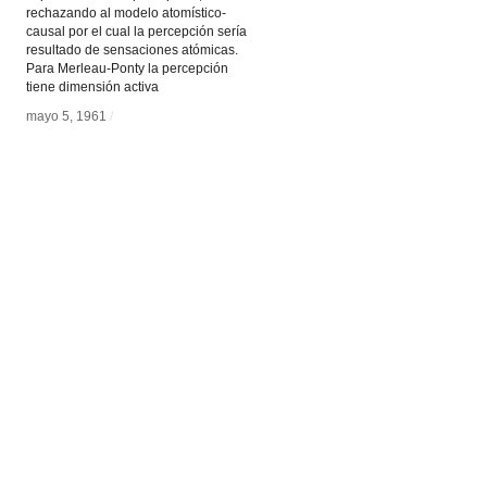
rechazando al modelo atomístico-
causal por el cual la percepción sería
resultado de sensaciones atómicas.
Para Merleau-Ponty la percepción
tiene dimensión activa
mayo 5, 1961
mayo 5, 1961
/
/