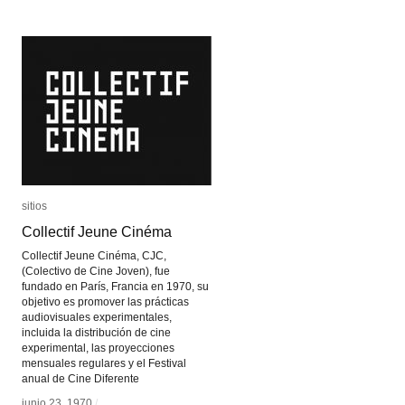
sitios
sitios
Collectif Jeune Cinéma
Collectif Jeune Cinéma
Collectif Jeune Cinéma, CJC,
(Colectivo de Cine Joven), fue
fundado en París, Francia en 1970, su
objetivo es promover las prácticas
audiovisuales experimentales,
incluida la distribución de cine
experimental, las proyecciones
mensuales regulares y el Festival
anual de Cine Diferente
junio 23, 1970
junio 23, 1970
/
/