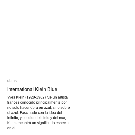
obras
obras
International Klein Blue
International Klein Blue
Yves Klein (1928-1962) fue un artista
francés conocido principalmente por
no solo hacer obra en azul, sino sobre
el azul. Fascinado con la idea del
infinito, y el color del cielo y del mar,
Klein encontró un significado especial
en el