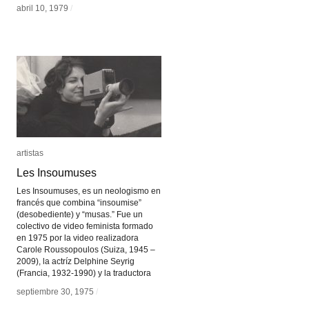
abril 10, 1979
abril 10, 1979
/
/
artistas
artistas
Les Insoumuses
Les Insoumuses
Les Insoumuses, es un neologismo en
francés que combina “insoumise”
(desobediente) y “musas.” Fue un
colectivo de video feminista formado
en 1975 por la video realizadora
Carole Roussopoulos (Suiza, 1945 –
2009), la actríz Delphine Seyrig
(Francia, 1932-1990) y la traductora
septiembre 30, 1975
septiembre 30, 1975
/
/