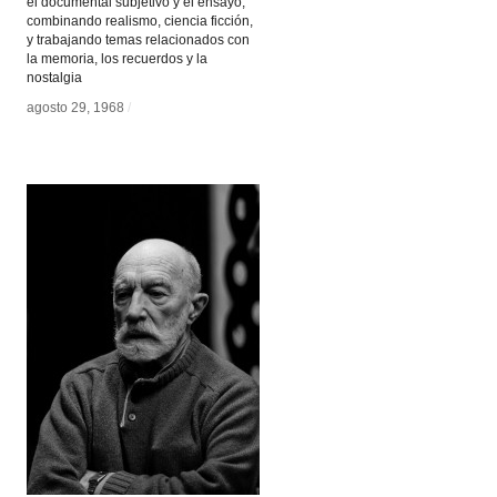
el documental subjetivo y el ensayo,
combinando realismo, ciencia ficción,
y trabajando temas relacionados con
la memoria, los recuerdos y la
nostalgia
agosto 29, 1968
agosto 29, 1968
/
/