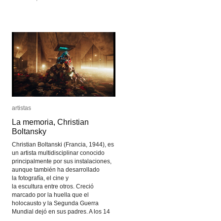
artistas
artistas
La memoria, Christian
La memoria, Christian
Boltansky
Boltansky
Christian Boltanski (Francia, 1944), es
un artista multidisciplinar conocido
principalmente por sus instalaciones,
aunque también ha desarrollado
la fotografía, el cine y
la escultura entre otros. Creció
marcado por la huella que el
holocausto y la Segunda Guerra
Mundial dejó en sus padres. A los 14