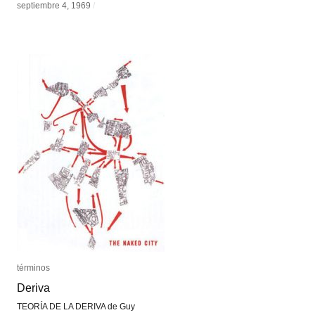
septiembre 4, 1969
septiembre 4, 1969
/
/
términos
términos
Deriva
Deriva
TEORÍA DE LA DERIVA de Guy