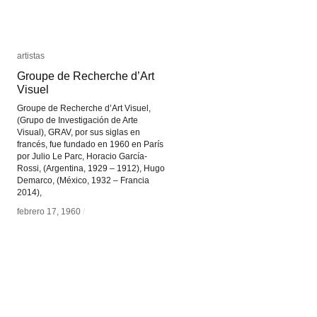
artistas
artistas
Groupe de Recherche d’Art
Groupe de Recherche d’Art
Visuel
Visuel
Groupe de Recherche d’Art Visuel,
(Grupo de Investigación de Arte
Visual), GRAV, por sus siglas en
francés, fue fundado en 1960 en París
por Julio Le Parc, Horacio García-
Rossi, (Argentina, 1929 – 1912), Hugo
Demarco, (México, 1932 – Francia
2014),
febrero 17, 1960
febrero 17, 1960
/
/