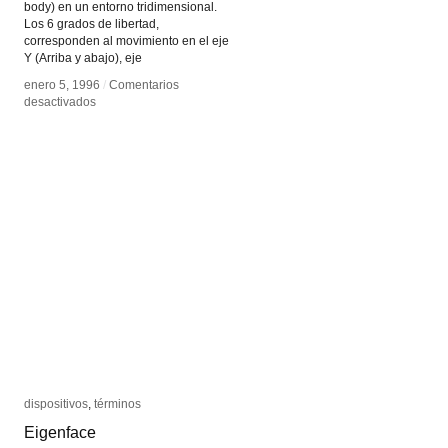
body) en un entorno tridimensional.
Los 6 grados de libertad,
corresponden al movimiento en el eje
Y (Arriba y abajo), eje
enero 5, 1996
enero 5, 1996
/
/
Comentarios
Comentarios
en
en
desactivados
desactivados
6DOF
6DOF
dispositivos
dispositivos
,
términos
términos
Eigenface
Eigenface