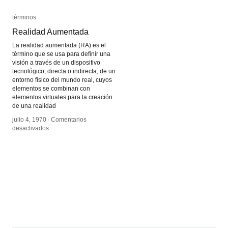
términos
términos
Realidad Aumentada
Realidad Aumentada
La realidad aumentada (RA) es el
término que se usa para definir una
visión a través de un dispositivo
tecnológico, directa o indirecta, de un
entorno físico del mundo real, cuyos
elementos se combinan con
elementos virtuales para la creación
de una realidad
julio 4, 1970
julio 4, 1970
/
/
Comentarios
Comentarios
en
en
desactivados
desactivados
Realidad
Realidad
Aumentada
Aumentada