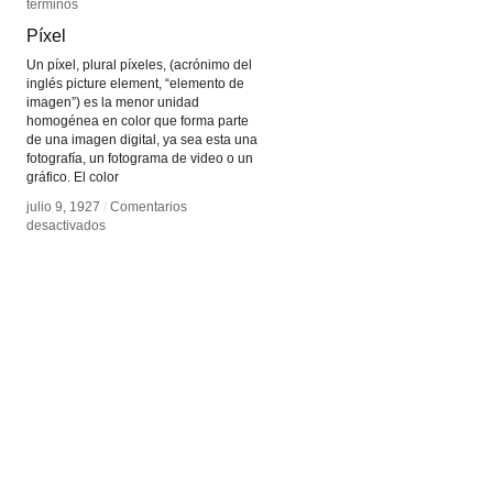
términos
términos
Píxel
Píxel
Un píxel, plural píxeles, (acrónimo del
inglés picture element, “elemento de
imagen”) es la menor unidad
homogénea en color que forma parte
de una imagen digital, ya sea esta una
fotografía, un fotograma de video o un
gráfico. El color
julio 9, 1927
julio 9, 1927
/
/
Comentarios
Comentarios
en
en
desactivados
desactivados
Píxel
Píxel