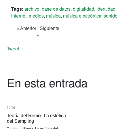
Tags:
archivo
,
base de datos
,
digitalidad
,
Identidad
,
internet
,
medios
,
música
,
música electrónica
,
sonido
« Anterior
/
Siguiente
»
Tweet
En esta entrada
libros
libros
Teoría del Remix: La estética
Teoría del Remix: La estética
del Sampling
del Sampling
Teoría del Remix: La estética del