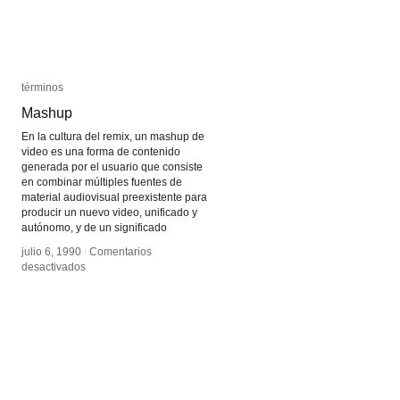
términos
términos
Mashup
Mashup
En la cultura del remix, un mashup de
video es una forma de contenido
generada por el usuario que consiste
en combinar múltiples fuentes de
material audiovisual preexistente para
producir un nuevo video, unificado y
autónomo, y de un significado
julio 6, 1990
julio 6, 1990
/
/
Comentarios
Comentarios
en
en
desactivados
desactivados
Mashup
Mashup