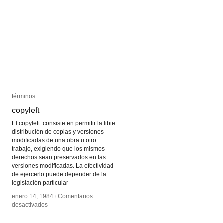
subliminal
subliminal
términos
términos
copyleft
copyleft
El copyleft consiste en permitir la libre
distribución de copias y versiones
modificadas de una obra u otro
trabajo, exigiendo que los mismos
derechos sean preservados en las
versiones modificadas. La efectividad
de ejercerlo puede depender de la
legislación particular
enero 14, 1984
enero 14, 1984
/
/
Comentarios
Comentarios
en
en
desactivados
desactivados
copyleft
copyleft