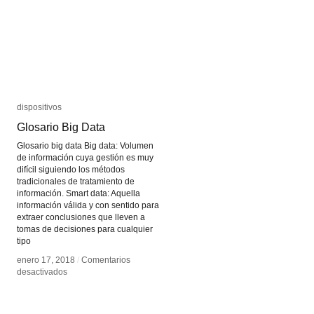
dispositivos
dispositivos
Glosario Big Data
Glosario Big Data
Glosario big data Big data: Volumen
de información cuya gestión es muy
difícil siguiendo los métodos
tradicionales de tratamiento de
información. Smart data: Aquella
información válida y con sentido para
extraer conclusiones que lleven a
tomas de decisiones para cualquier
tipo
enero 17, 2018
enero 17, 2018
/
/
Comentarios
Comentarios
en
en
desactivados
desactivados
Glosario
Glosario
Big
Big
Data
Data