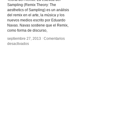
Sampling (Remix Theory: The
aesthetics of Sampling) es un análisis
del remix en el arte, la música y los
nuevos medios escrito por Eduardo
Navas. Navas sostiene que el Remix,
como forma de discurso,
septiembre 27, 2013
septiembre 27, 2013
/
/
Comentarios
Comentarios
en
en
desactivados
desactivados
Teoría
Teoría
del
del
Remix:
Remix:
La
La
estética
estética
del
del
Sampling
Sampling