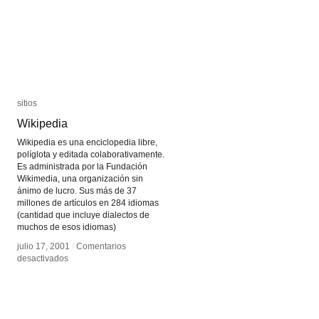
sitios
sitios
Wikipedia
Wikipedia
Wikipedia es una enciclopedia libre,
políglota y editada colaborativamente.
Es administrada por la Fundación
Wikimedia, una organización sin
ánimo de lucro. Sus más de 37
millones de artículos en 284 idiomas
(cantidad que incluye dialectos de
muchos de esos idiomas)
julio 17, 2001
julio 17, 2001
/
/
Comentarios
Comentarios
en
en
desactivados
desactivados
Wikipedia
Wikipedia