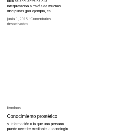
bien se encuentra bajo la
interpretación a través de muchas
disciplinas (por ejemplo, es
junio 1, 2015
junio 1, 2015
/
/
Comentarios
Comentarios
en
en
desactivados
desactivados
Visualización
Visualización
de
de
Datos
Datos
términos
términos
Conocimiento prostético
Conocimiento prostético
s. Información a la que una persona
puede acceder mediante la tecnología