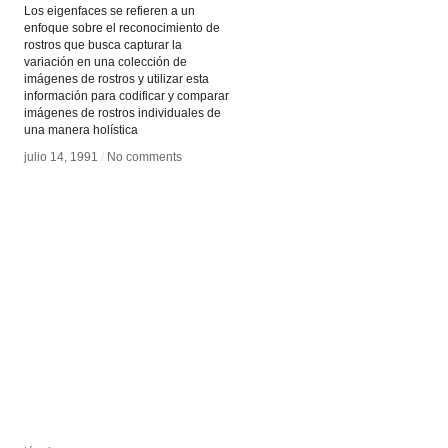
Los eigenfaces se refieren a un
enfoque sobre el reconocimiento de
rostros que busca capturar la
variación en una colección de
imágenes de rostros y utilizar esta
información para codificar y comparar
imágenes de rostros individuales de
una manera holística
julio 14, 1991
julio 14, 1991
/
/
No comments
No comments