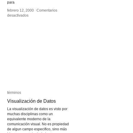
para
febrero 12, 2000
febrero 12, 2000
/
/
Comentarios
Comentarios
en
en
desactivados
desactivados
Imagen
Imagen
operativa
operativa
términos
términos
Visualización de Datos
Visualización de Datos
La visualización de datos es visto por
muchas disciplinas como un
equivalente moderno de la
comunicación visual. No es propiedad
de algun campo especifico, sino más