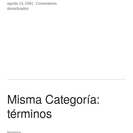
agosto 14, 1991
agosto 14, 1991
/
/
Comentarios
Comentarios
en
en
desactivados
desactivados
WWW
WWW
Misma Categoría:
términos
términos
términos