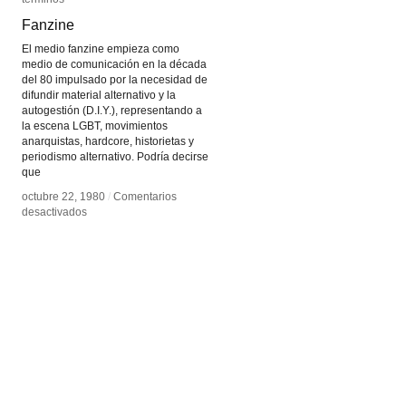
Fanzine
Fanzine
El medio fanzine empieza como
medio de comunicación en la década
del 80 impulsado por la necesidad de
difundir material alternativo y la
autogestión (D.I.Y.), representando a
la escena LGBT, movimientos
anarquistas, hardcore, historietas y
periodismo alternativo. Podría decirse
que
octubre 22, 1980
octubre 22, 1980
/
/
Comentarios
Comentarios
en
en
desactivados
desactivados
Fanzine
Fanzine