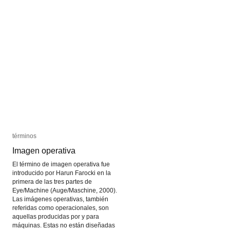
términos
términos
Imagen operativa
Imagen operativa
El término de imagen operativa fue
introducido por Harun Farocki en la
primera de las tres partes de
Eye/Machine (Auge/Maschine, 2000).
Las imágenes operativas, también
referidas como operacionales, son
aquellas producidas por y para
máquinas. Estas no están diseñadas