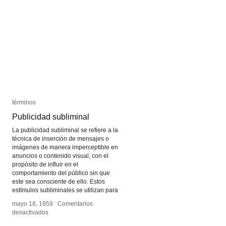
términos
términos
Publicidad subliminal
Publicidad subliminal
La publicidad subliminal se refiere a la
técnica de inserción de mensajes o
imágenes de manera imperceptible en
anuncios o contenido visual, con el
propósito de influir en el
comportamiento del público sin que
este sea consciente de ello. Estos
estímulos subliminales se utilizan para
mayo 18, 1959
mayo 18, 1959
/
/
Comentarios
Comentarios
en
en
desactivados
desactivados
Publicidad
Publicidad