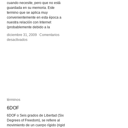
cuando necesite, pero que no está
guardada en su memoria. Este
termino que se aplica muy
convenientemente en esta época a
nuestra relación con Internet
(probablemente debido a la
diciembre 31, 2009
diciembre 31, 2009
/
/
Comentarios
Comentarios
en
en
desactivados
desactivados
Conocimiento
Conocimiento
prostético
prostético
términos
términos
6DOF
6DOF
6DOF o Seis grados de Libertad (Six
Degrees of Freedom), se refiere al
movimiento de un cuerpo rígido (rigid