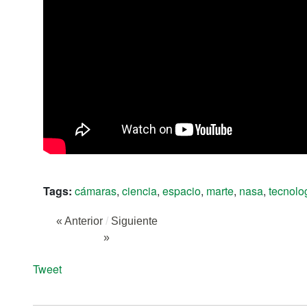
Tags:
cámaras
,
ciencia
,
espacio
,
marte
,
nasa
,
tecnolo
« Anterior
/
Siguiente
»
Tweet