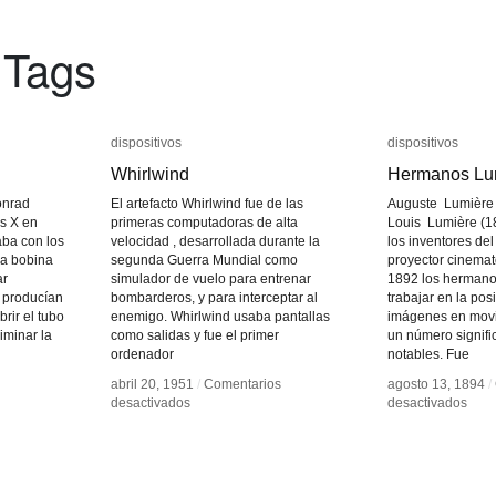
 Tags
dispositivos
dispositivos
dispositivos
dispositivos
Whirlwind
Whirlwind
Hermanos Lu
Hermanos Lu
onrad
El artefacto Whirlwind fue de las
Auguste Lumière 
s X en
primeras computadoras de alta
Louis Lumière (1
aba con los
velocidad , desarrollada durante la
los inventores del
la bobina
segunda Guerra Mundial como
proyector cinemato
ar
simulador de vuelo para entrenar
1892 los herman
e producían
bombarderos, y para interceptar al
trabajar en la posi
brir el tubo
enemigo. Whirlwind usaba pantallas
imágenes en movi
iminar la
como salidas y fue el primer
un número signifi
ordenador
notables. Fue
abril 20, 1951
abril 20, 1951
/
/
Comentarios
Comentarios
agosto 13, 1894
agosto 13, 1894
/
/
en
en
en
en
desactivados
desactivados
desactivados
desactivados
Whirlwind
Whirlwind
Her
Her
Lumi
Lumi