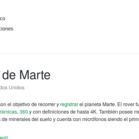
ico
ciones
 de Marte
dos Unidos
/
on el objetivo de recorrer y
registrar
el planeta Marte. El rover 
rámicas
,
360
y con definiciones de hasta 4K. También posee mú
pos de minerales del suelo y cuenta con micrófonos siendo el pri