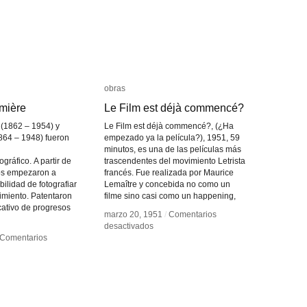
obras
obras
mière
mière
Le Film est déjà commencé?
Le Film est déjà commencé?
(1862 – 1954) y
Le Film est déjà commencé?, (¿Ha
864 – 1948) fueron
empezado ya la película?), 1951, 59
minutos, es una de las películas más
gráfico. A partir de
trascendentes del movimiento Letrista
os empezaron a
francés. Fue realizada por Maurice
bilidad de fotografiar
Lemaître y concebida no como un
miento. Patentaron
filme sino casi como un happening,
cativo de progresos
marzo 20, 1951
marzo 20, 1951
/
/
Comentarios
Comentarios
en
en
desactivados
desactivados
Le
Le
Comentarios
Comentarios
Film
Film
manos
manos
est
est
ère
ère
déjà
déjà
commencé?
commencé?