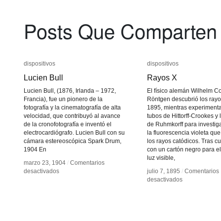
Posts Que Comparten
dispositivos
dispositivos
dispositivos
dispositivos
Lucien Bull
Lucien Bull
Rayos X
Rayos X
Lucien Bull, (1876, Irlanda – 1972,
El físico alemán Wilhelm C
Francia), fue un pionero de la
Röntgen descubrió los rayo
fotografía y la cinematografía de alta
1895, mientras experiment
velocidad, que contribuyó al avance
tubos de Hittorff-Crookes y 
de la cronofotografía e inventó el
de Ruhmkorff para investig
electrocardiógrafo. Lucien Bull con su
la fluorescencia violeta qu
cámara estereoscópica Spark Drum,
los rayos catódicos. Tras cu
1904 En
con un cartón negro para el
luz visible,
marzo 23, 1904
marzo 23, 1904
/
/
Comentarios
Comentarios
en
en
desactivados
desactivados
julio 7, 1895
julio 7, 1895
/
/
Comentarios
Comentarios
Lucien
Lucien
en
en
desactivados
desactivados
Bull
Bull
Rayos
Rayos
X
X