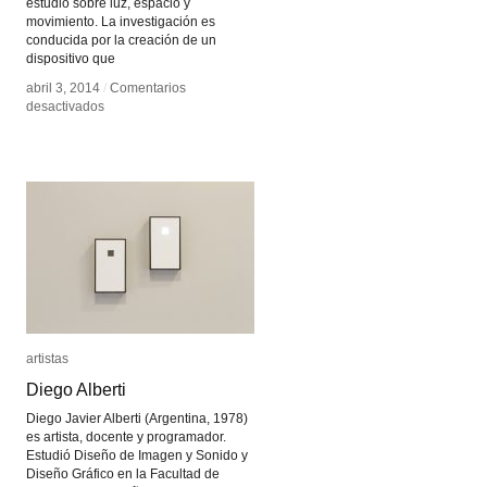
estudio sobre luz, espacio y
movimiento. La investigación es
conducida por la creación de un
dispositivo que
abril 3, 2014
abril 3, 2014
/
/
Comentarios
Comentarios
en
en
desactivados
desactivados
La
La
Cámara
Cámara
Lúcida
Lúcida
de
de
Parsons
Parsons
artistas
artistas
Diego Alberti
Diego Alberti
Diego Javier Alberti (Argentina, 1978)
es artista, docente y programador.
Estudió Diseño de Imagen y Sonido y
Diseño Gráfico en la Facultad de