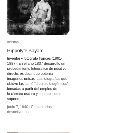
artistas
artistas
Hippolyte Bayard
Hippolyte Bayard
Inventor y fotógrafo francés (1801-
1887). En el año 1837 desarrolló un
procedimiento fotográfico de positivo
directo, es decir que obtenía
imágenes únicas. Las fotografías que
obtuvo las llamó “dibujos fotogénicos”,
tomadas a partir del empleo de
la cámara oscura y el papel como
soporte.
junio 7, 1840
junio 7, 1840
/
/
Comentarios
Comentarios
en
en
desactivados
desactivados
Hippolyte
Hippolyte
Bayard
Bayard