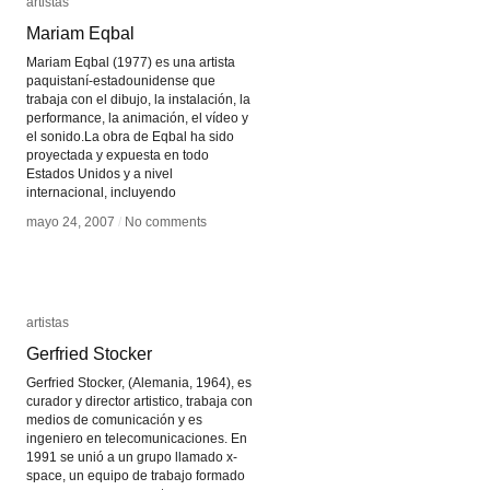
artistas
artistas
Mariam Eqbal
Mariam Eqbal
Mariam Eqbal (1977) es una artista
paquistaní-estadounidense que
trabaja con el dibujo, la instalación, la
performance, la animación, el vídeo y
el sonido.La obra de Eqbal ha sido
proyectada y expuesta en todo
Estados Unidos y a nivel
internacional, incluyendo
mayo 24, 2007
mayo 24, 2007
/
/
No comments
No comments
artistas
artistas
Gerfried Stocker
Gerfried Stocker
Gerfried Stocker, (Alemania, 1964), es
curador y director artistico, trabaja con
medios de comunicación y es
ingeniero en telecomunicaciones. En
1991 se unió a un grupo llamado x-
space, un equipo de trabajo formado