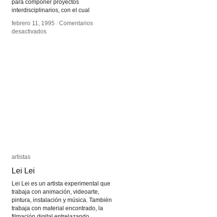
para componer proyectos
interdisciplinarios, con el cual
febrero 11, 1995
febrero 11, 1995
/
/
Comentarios
Comentarios
en
en
desactivados
desactivados
Gerfried
Gerfried
Stocker
Stocker
artistas
artistas
Lei Lei
Lei Lei
Lei Lei es un artista experimental que
trabaja con animación, videoarte,
pintura, instalación y música. También
trabaja con material encontrado, la
filmación digital entrelazando