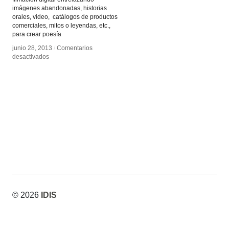
imágenes abandonadas, historias
orales, video, catálogos de productos
comerciales, mitos o leyendas, etc.,
para crear poesía
junio 28, 2013
junio 28, 2013
/
/
Comentarios
Comentarios
en
en
desactivados
desactivados
Lei
Lei
Lei
Lei
© 2026
IDIS