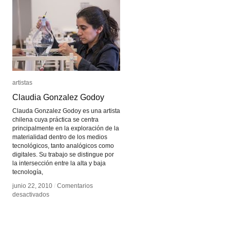
artistas
artistas
Claudia Gonzalez Godoy
Claudia Gonzalez Godoy
Clauda Gonzalez Godoy es una artista
chilena cuya práctica se centra
principalmente en la exploración de la
materialidad dentro de los medios
tecnológicos, tanto analógicos como
digitales. Su trabajo se distingue por
la intersección entre la alta y baja
tecnología,
junio 22, 2010
junio 22, 2010
/
/
Comentarios
Comentarios
en
en
desactivados
desactivados
Claudia
Claudia
Gonzalez
Gonzalez
Godoy
Godoy