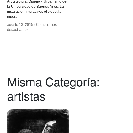
Arquitectura, Diseño y Urbanismo de
la Universidad de Buenos Aires. La
instalación interactiva, el video, la
música
agosto 13, 2015
agosto 13, 2015
/
/
Comentarios
Comentarios
en
en
desactivados
desactivados
Diego
Diego
Alberti
Alberti
Misma Categoría:
artistas