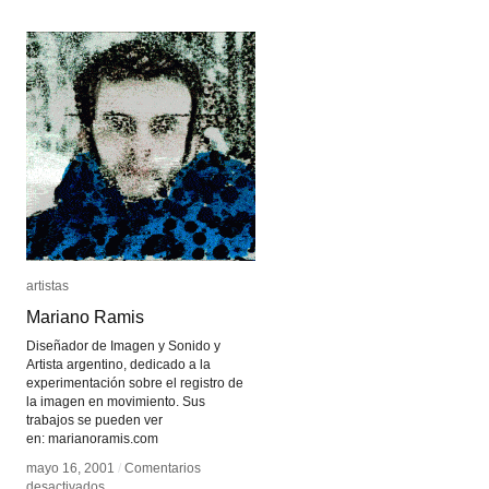
artistas
artistas
Mariano Ramis
Mariano Ramis
Diseñador de Imagen y Sonido y
Artista argentino, dedicado a la
experimentación sobre el registro de
la imagen en movimiento. Sus
trabajos se pueden ver
en: marianoramis.com
mayo 16, 2001
mayo 16, 2001
/
/
Comentarios
Comentarios
en
en
desactivados
desactivados