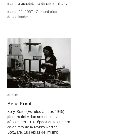
manera autodidacta diseño gráfico y
marzo 21, 1987
marzo 21, 1987
/
/
Comentarios
Comentarios
en
en
desactivados
desactivados
Sarah
Sarah
Minter
Minter
artistas
artistas
Beryl Korot
Beryl Korot
Beryl Korot (Estados Unidos 1945)
pionera del video arte desde la
década del 1970, época en la que era
co-editora de la revista Radical
Software. Sus obras del mismo