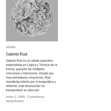
artistas
artistas
Gabriel Rud
Gabriel Rud
Gabriel Rud es un artista argentino,
especialista en Lógica y Técnica de la
Forma, ganador de múltiples
concursos y menciones. Desde sus
mas prematuras creaciones, Rud
manifiesta interés por lo enigmático y
deforme, esta fascinación ha
transportado su obra por
enero 3, 1999
enero 3, 1999
/
/
Comentarios
Comentarios
en
en
desactivados
desactivados
Gabriel
Gabriel
Rud
Rud