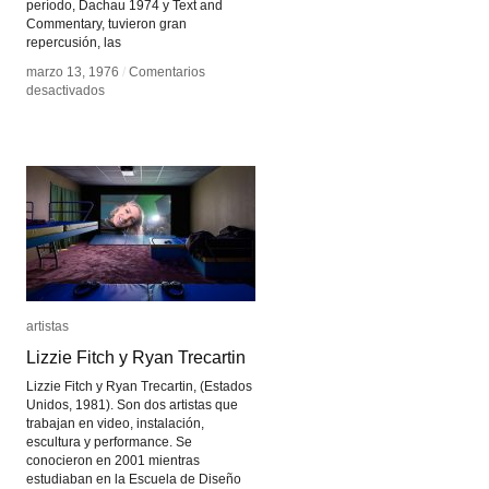
período, Dachau 1974 y Text and
Commentary, tuvieron gran
repercusión, las
marzo 13, 1976
marzo 13, 1976
/
/
Comentarios
Comentarios
en
en
desactivados
desactivados
Beryl
Beryl
Korot
Korot
artistas
artistas
Lizzie Fitch y Ryan Trecartin
Lizzie Fitch y Ryan Trecartin
Lizzie Fitch y Ryan Trecartin, (Estados
Unidos, 1981). Son dos artistas que
trabajan en video, instalación,
escultura y performance. Se
conocieron en 2001 mientras
estudiaban en la Escuela de Diseño