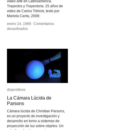
video arte en Latinoamérica.
Trayectos y Trayectoria. 25 años de
video de Carlos Trilnick, texto por
Mariela Cantu, 2008:
enero 14, 1989
enero 14, 1989
/
/
Comentarios
Comentarios
en
en
desactivados
desactivados
Carlos
Carlos
Trilnick
Trilnick
dispositivos
dispositivos
La Cámara Lúcida de
La Cámara Lúcida de
Parsons
Parsons
Cámara lúcida de Christian Parsons,
es un proyecto de investigación y
desarrollo en torno a sistemas de
proyección de luz sobre objetos. Un