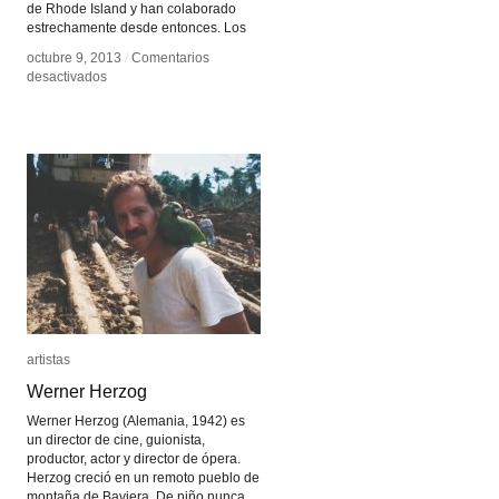
de Rhode Island y han colaborado
estrechamente desde entonces. Los
octubre 9, 2013
octubre 9, 2013
/
/
Comentarios
Comentarios
en
en
desactivados
desactivados
Lizzie
Lizzie
Fitch
Fitch
y
y
Ryan
Ryan
Trecartin
Trecartin
artistas
artistas
Werner Herzog
Werner Herzog
Werner Herzog (Alemania, 1942) es
un director de cine, guionista,
productor, actor y director de ópera.
Herzog creció en un remoto pueblo de
montaña de Baviera. De niño nunca