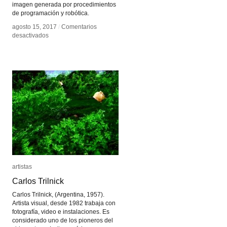
imagen generada por procedimientos
de programación y robótica.
agosto 15, 2017
agosto 15, 2017
/
/
Comentarios
Comentarios
en
en
desactivados
desactivados
Eduardo
Eduardo
Imasaka
Imasaka
artistas
artistas
Carlos Trilnick
Carlos Trilnick
Carlos Trilnick, (Argentina, 1957).
Artista visual, desde 1982 trabaja con
fotografía, video e instalaciones. Es
considerado uno de los pioneros del