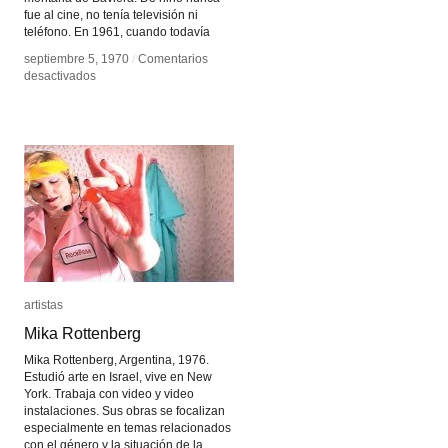
fue al cine, no tenía televisión ni
teléfono. En 1961, cuando todavía
septiembre 5, 1970
septiembre 5, 1970
/
/
Comentarios
Comentarios
en
en
desactivados
desactivados
Werner
Werner
Herzog
Herzog
artistas
artistas
Mika Rottenberg
Mika Rottenberg
Mika Rottenberg, Argentina, 1976.
Estudió arte en Israel, vive en New
York. Trabaja con video y video
instalaciones. Sus obras se focalizan
especialmente en temas relacionados
con el género y la situación de la