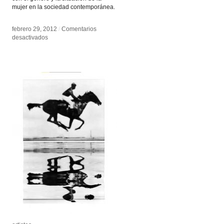
mujer en la sociedad contemporánea.
febrero 29, 2012
febrero 29, 2012
/
/
Comentarios
Comentarios
en
en
desactivados
desactivados
Mika
Mika
Rottenberg
Rottenberg