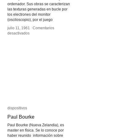
ordenador. Sus obras se caracterizan
las texturas generadas en bucle por
los electrones del monitor
(osciloscopio), por el juego
julio 11, 1961
julio 11, 1961
/
/
Comentarios
Comentarios
en
en
desactivados
desactivados
John
John
Whitney
Whitney
dispositivos
dispositivos
Paul Bourke
Paul Bourke
Paul Bourke (Nueva Zelandia), es
master en física. Se lo conoce por
haber reunido información sobre