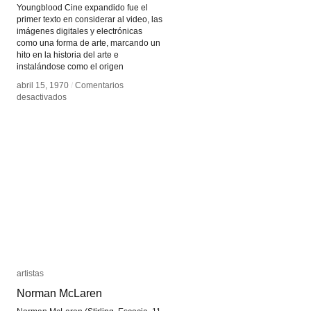
Youngblood Cine expandido fue el
primer texto en considerar al video, las
imágenes digitales y electrónicas
como una forma de arte, marcando un
hito en la historia del arte e
instalándose como el origen
abril 15, 1970
abril 15, 1970
/
/
Comentarios
Comentarios
en
en
desactivados
desactivados
Expanded
Expanded
Cinema
Cinema
artistas
artistas
Norman McLaren
Norman McLaren