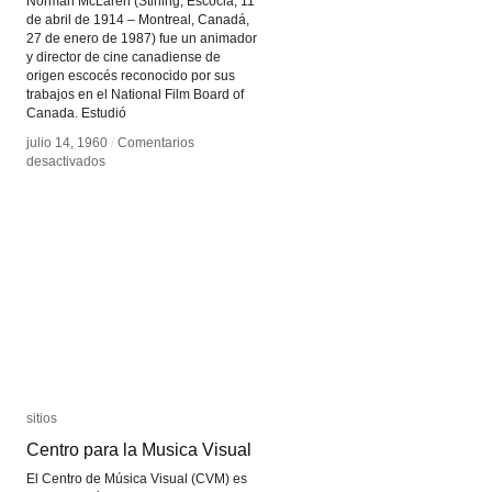
Norman McLaren (Stirling, Escocia, 11
de abril de 1914 – Montreal, Canadá,
27 de enero de 1987) fue un animador
y director de cine canadiense de
origen escocés reconocido por sus
trabajos en el National Film Board of
Canada. Estudió
julio 14, 1960
julio 14, 1960
/
/
Comentarios
Comentarios
en
en
desactivados
desactivados
Norman
Norman
McLaren
McLaren
sitios
sitios
Centro para la Musica Visual
Centro para la Musica Visual
El Centro de Música Visual (CVM) es