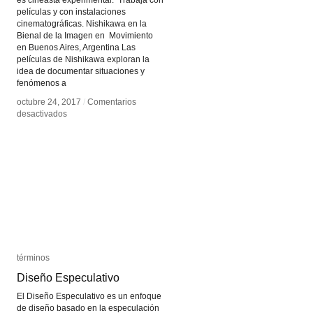
películas y con instalaciones
cinematográficas. Nishikawa en la
Bienal de la Imagen en Movimiento
en Buenos Aires, Argentina Las
películas de Nishikawa exploran la
idea de documentar situaciones y
fenómenos a
octubre 24, 2017
octubre 24, 2017
/
/
Comentarios
Comentarios
en
en
desactivados
desactivados
Tomonari
Tomonari
Nishikawa
Nishikawa
términos
términos
Diseño Especulativo
Diseño Especulativo
El Diseño Especulativo es un enfoque
de diseño basado en la especulación