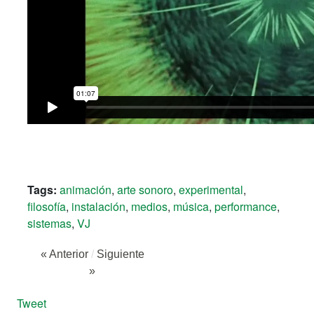
Tags:
animación
,
arte sonoro
,
experimental
,
filosofía
,
instalación
,
medios
,
música
,
performance
,
sistemas
,
VJ
« Anterior
/
Siguiente
»
Tweet