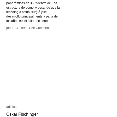
panorámicas en 360º dentro de una
estructura de domo. A pesar de que la
tecnología actual surgió y se
desarrolló principalmente a partir de
los años 90, el fulldome tiene
junio 13, 1990
junio 13, 1990
/
/
One Comment
One Comment
artistas
artistas
Oskar Fischinger
Oskar Fischinger