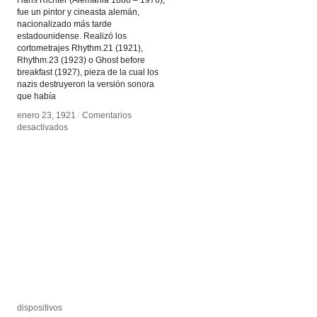
fue un pintor y cineasta alemán,
nacionalizado más tarde
estadounidense. Realizó los
cortometrajes Rhythm.21 (1921),
Rhythm.23 (1923) o Ghost before
breakfast (1927), pieza de la cual los
nazis destruyeron la versión sonora
que había
enero 23, 1921
enero 23, 1921
/
/
Comentarios
Comentarios
en
en
desactivados
desactivados
Hans
Hans
Richter
Richter
dispositivos
dispositivos