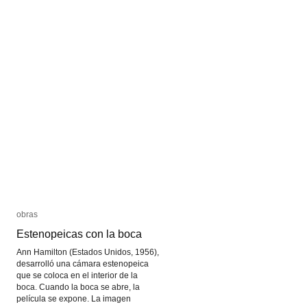
obras
obras
Estenopeicas con la boca
Estenopeicas con la boca
Ann Hamilton (Estados Unidos, 1956),
desarrolló una cámara estenopeica
que se coloca en el interior de la
boca. Cuando la boca se abre, la
película se expone. La imagen