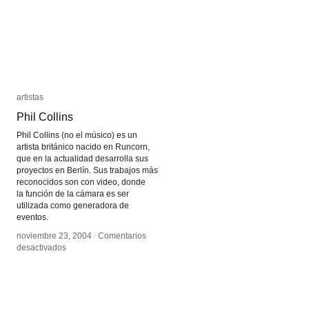
artistas
artistas
Phil Collins
Phil Collins
Phil Collins (no el músico) es un
artista británico nacido en Runcorn,
que en la actualidad desarrolla sus
proyectos en Berlín. Sus trabajos más
reconocidos son con video, donde
la función de la cámara es ser
utilizada como generadora de
eventos.
noviembre 23, 2004
noviembre 23, 2004
/
/
Comentarios
Comentarios
en
en
desactivados
desactivados
Phil
Phil
Collins
Collins