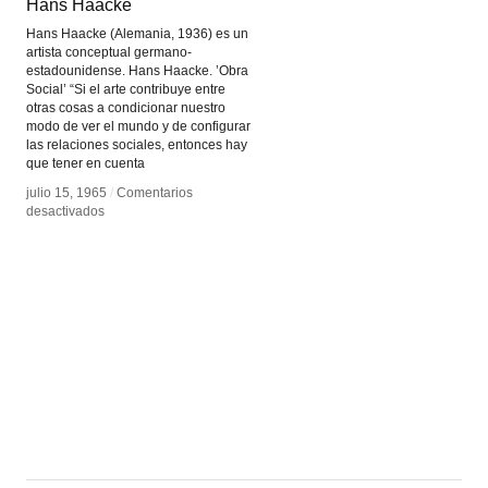
Hans Haacke
Hans Haacke
Hans Haacke (Alemania, 1936) es un
artista conceptual germano-
estadounidense. Hans Haacke. ’Obra
Social’ “Si el arte contribuye entre
otras cosas a condicionar nuestro
modo de ver el mundo y de configurar
las relaciones sociales, entonces hay
que tener en cuenta
julio 15, 1965
julio 15, 1965
/
/
Comentarios
Comentarios
en
en
desactivados
desactivados
Hans
Hans
Haacke
Haacke