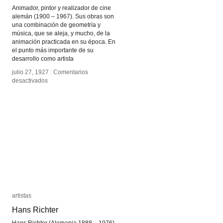
Animador, pintor y realizador de cine
alemán (1900 – 1967). Sus obras son
una combinación de geometría y
música, que se aleja, y mucho, de la
animación practicada en su época. En
el punto más importante de su
desarrollo como artista
julio 27, 1927
julio 27, 1927
/
/
Comentarios
Comentarios
en
en
desactivados
desactivados
Oskar
Oskar
Fischinger
Fischinger
artistas
artistas
Hans Richter
Hans Richter
Hans Richter (Alemania 1888 – 1976),