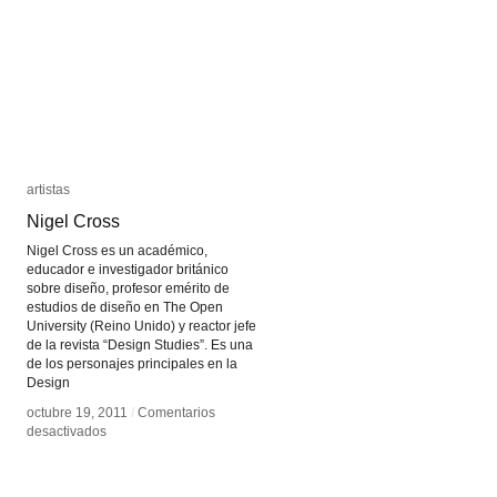
artistas
artistas
Nigel Cross
Nigel Cross
Nigel Cross es un académico,
educador e investigador británico
sobre diseño, profesor emérito de
estudios de diseño en The Open
University (Reino Unido) y reactor jefe
de la revista “Design Studies”. Es una
de los personajes principales en la
Design
octubre 19, 2011
octubre 19, 2011
/
/
Comentarios
Comentarios
en
en
desactivados
desactivados
Nigel
Nigel
Cross
Cross