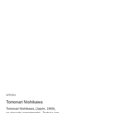
La
La
cultura
cultura
del
del
diseño
diseño
artistas
artistas
Tomonari Nishikawa
Tomonari Nishikawa
Tomonari Nishikawa, (Japón, 1969),
es cineasta experimental. Trabaja con