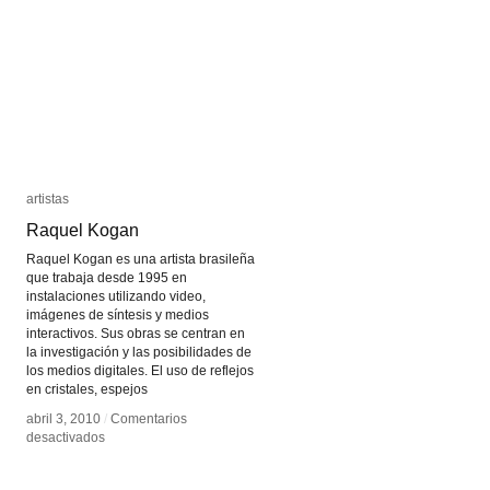
artistas
artistas
Raquel Kogan
Raquel Kogan
Raquel Kogan es una artista brasileña
que trabaja desde 1995 en
instalaciones utilizando video,
imágenes de síntesis y medios
interactivos. Sus obras se centran en
la investigación y las posibilidades de
los medios digitales. El uso de reflejos
en cristales, espejos
abril 3, 2010
abril 3, 2010
/
/
Comentarios
Comentarios
en
en
desactivados
desactivados
Raquel
Raquel
Kogan
Kogan