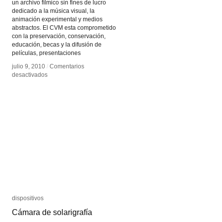
un archivo fílmico sin fines de lucro
dedicado a la música visual, la
animación experimental y medios
abstractos. El CVM esta comprometido
con la preservación, conservación,
educación, becas y la difusión de
películas, presentaciones
julio 9, 2010
julio 9, 2010
/
/
Comentarios
Comentarios
en
en
desactivados
desactivados
Centro
Centro
para
para
la
la
Musica
Musica
Visual
Visual
dispositivos
dispositivos
Cámara de solarigrafía
Cámara de solarigrafía