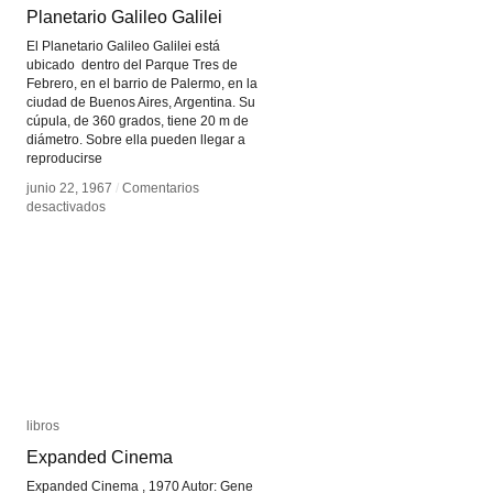
Planetario Galileo Galilei
Planetario Galileo Galilei
El Planetario Galileo Galilei está
ubicado dentro del Parque Tres de
Febrero, en el barrio de Palermo, en la
ciudad de Buenos Aires, Argentina. Su
cúpula, de 360 grados, tiene 20 m de
diámetro. Sobre ella pueden llegar a
reproducirse
junio 22, 1967
junio 22, 1967
/
/
Comentarios
Comentarios
en
en
desactivados
desactivados
Planetario
Planetario
Galileo
Galileo
Galilei
Galilei
libros
libros
Expanded Cinema
Expanded Cinema
Expanded Cinema , 1970 Autor: Gene