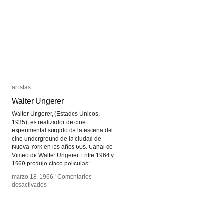
artistas
artistas
Walter Ungerer
Walter Ungerer
Walter Ungerer, (Estados Unidos,
1935), es realizador de cine
experimental surgido de la escena del
cine underground de la ciudad de
Nueva York en los años 60s. Canal de
Vimeo de Walter Ungerer Entre 1964 y
1969 produjo cinco películas:
marzo 18, 1966
marzo 18, 1966
/
/
Comentarios
Comentarios
en
en
desactivados
desactivados
Walter
Walter
Ungerer
Ungerer