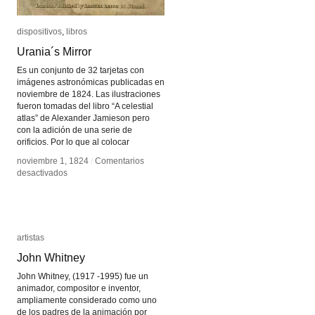
dispositivos
dispositivos
,
libros
libros
Urania´s Mirror
Urania´s Mirror
Es un conjunto de 32 tarjetas con
imágenes astronómicas publicadas en
noviembre de 1824. Las ilustraciones
fueron tomadas del libro “A celestial
atlas” de Alexander Jamieson pero
con la adición de una serie de
orificios. Por lo que al colocar
noviembre 1, 1824
noviembre 1, 1824
/
/
Comentarios
Comentarios
en
en
desactivados
desactivados
Urania
Urania
´s
´s
Mirror
Mirror
artistas
artistas
John Whitney
John Whitney
John Whitney, (1917 -1995) fue un
animador, compositor e inventor,
ampliamente considerado como uno
de los padres de la animación por