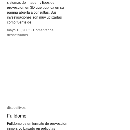
sistemas de imagen y tipos de
proyección en 3D que publica en su
página abierta a consultas. Sus
investigaciones son muy utilizadas
como fuente de
mayo 13, 2005
mayo 13, 2005
/
/
Comentarios
Comentarios
en
en
desactivados
desactivados
Paul
Paul
Bourke
Bourke
dispositivos
dispositivos
Fulldome
Fulldome
Fulldome es un formato de proyección
inmersivo basado en películas