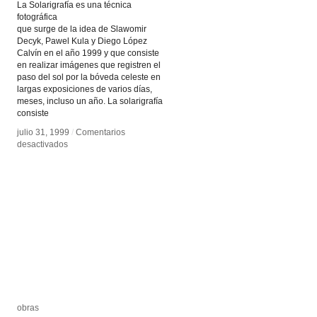
La Solarigrafía es una técnica
fotográfica
que surge de la idea de Slawomir
Decyk, Pawel Kula y Diego López
Calvín en el año 1999 y que consiste
en realizar imágenes que registren el
paso del sol por la bóveda celeste en
largas exposiciones de varios días,
meses, incluso un año. La solarigrafía
consiste
julio 31, 1999
julio 31, 1999
/
/
Comentarios
Comentarios
en
en
desactivados
desactivados
Cámara
Cámara
de
de
solarigrafía
solarigrafía
obras
obras