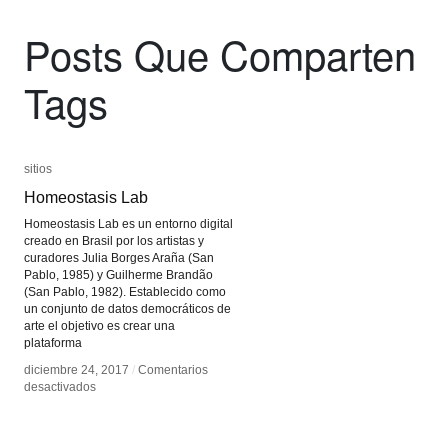
Posts Que Comparten
Tags
sitios
sitios
Homeostasis Lab
Homeostasis Lab
Homeostasis Lab es un entorno digital
creado en Brasil por los artistas y
curadores Julia Borges Araña (San
Pablo, 1985) y Guilherme Brandão
(San Pablo, 1982). Establecido como
un conjunto de datos democráticos de
arte el objetivo es crear una
plataforma
diciembre 24, 2017
diciembre 24, 2017
/
/
Comentarios
Comentarios
en
en
desactivados
desactivados
Homeostasis
Homeostasis
Lab
Lab