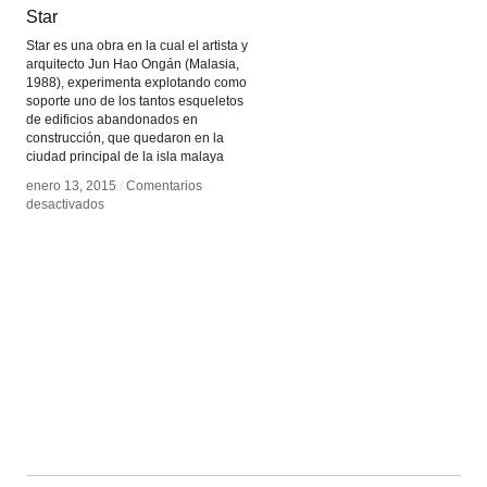
Star
Star
Star es una obra en la cual el artista y
arquitecto Jun Hao Ongán (Malasia,
1988), experimenta explotando como
soporte uno de los tantos esqueletos
de edificios abandonados en
construcción, que quedaron en la
ciudad principal de la isla malaya
enero 13, 2015
enero 13, 2015
/
/
Comentarios
Comentarios
en
en
desactivados
desactivados
Star
Star