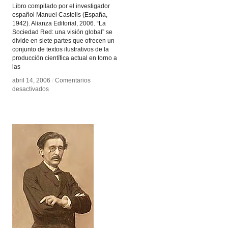
Libro compilado por el investigador
español Manuel Castells (España,
1942). Alianza Editorial, 2006. “La
Sociedad Red: una visión global” se
divide en siete partes que ofrecen un
conjunto de textos ilustrativos de la
producción científica actual en torno a
las
abril 14, 2006
abril 14, 2006
/
/
Comentarios
Comentarios
en
en
desactivados
desactivados
La
La
Sociedad
Sociedad
Red
Red