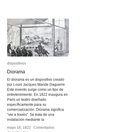
Jeroglífico
Jeroglífico
dispositivos
dispositivos
Diorama
Diorama
El diorama es un dispositivo creado
por Louis Jacques Mande Daguerre.
Este invento surge como un tipo de
entretenimiento. En 1822 inaugura en
Paris un teatro diseñado
específicamente para su
comercialización. Diorama significa
“ver a través“. Se trata de una
instalación mediante la
mayo 16, 1822
mayo 16, 1822
/
/
Comentarios
Comentarios