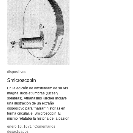
dispositivos
dispositivos
Smicroscopin
Smicroscopin
En la edición de Amsterdam de su Ars
magna, lucis et umbrae (luces y
sombras), Athanasius Kircher incluye
una ilustración de un extraño
dispositivo para ¨narrar¨ historias en
forma circular, el Smicroscopin. El
mismo relataba la historia de la pasión
enero 16, 1671
enero 16, 1671
/
/
Comentarios
Comentarios
en
en
desactivados
desactivados