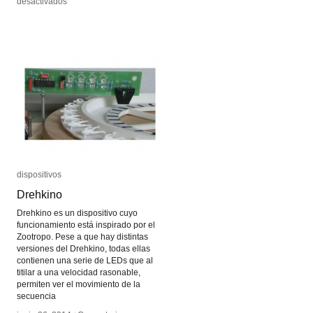
en
en
desactivados
desactivados
Diorama
Diorama
dispositivos
dispositivos
Drehkino
Drehkino
Drehkino es un dispositivo cuyo
funcionamiento está inspirado por el
Zootropo. Pese a que hay distintas
versiones del Drehkino, todas ellas
contienen una serie de LEDs que al
titilar a una velocidad rasonable,
permiten ver el movimiento de la
secuencia