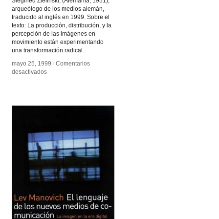
Siegfried Zielinski, (Alemania, 1951),
arqueólogo de los medios alemán,
traducido al inglés en 1999. Sobre el
texto: La producción, distribución, y la
percepción de las imágenes en
movimiento están experimentando
una transformación radical.
mayo 25, 1999
mayo 25, 1999
/
/
Comentarios
Comentarios
en
en
desactivados
desactivados
Audiovisions
Audiovisions