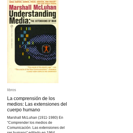
medios
medios
libros
libros
La comprensión de los
La comprensión de los
medios: Las extensiones del
medios: Las extensiones del
cuerpo humano
cuerpo humano
Marshall McLuhan (1911-1980) En
“Comprender los medios de
Comunicación. Las extensiones del
ser humano” editado en 1964,