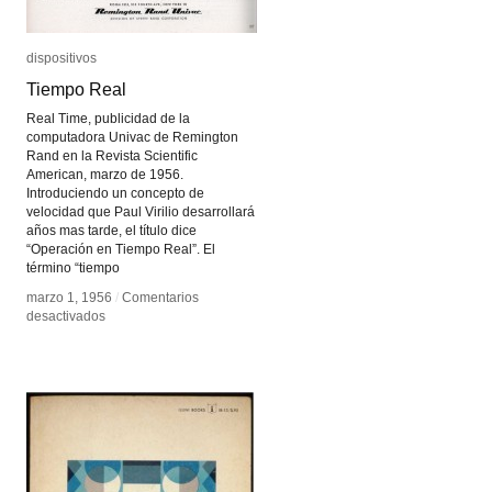
dispositivos
dispositivos
Tiempo Real
Tiempo Real
Real Time, publicidad de la
computadora Univac de Remington
Rand en la Revista Scientific
American, marzo de 1956.
Introduciendo un concepto de
velocidad que Paul Virilio desarrollará
años mas tarde, el título dice
“Operación en Tiempo Real”. El
término “tiempo
marzo 1, 1956
marzo 1, 1956
/
/
Comentarios
Comentarios
en
en
desactivados
desactivados
Tiempo
Tiempo
Real
Real