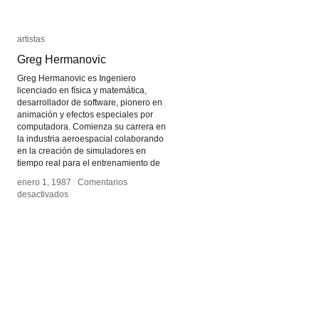
artistas
artistas
Greg Hermanovic
Greg Hermanovic
Greg Hermanovic es Ingeniero
licenciado en física y matemática,
desarrollador de software, pionero en
animación y efectos especiales por
computadora. Comienza su carrera en
la industria aeroespacial colaborando
en la creación de simuladores en
tiempo real para el entrenamiento de
enero 1, 1987
enero 1, 1987
/
/
Comentarios
Comentarios
en
en
desactivados
desactivados
Greg
Greg
Hermanovic
Hermanovic