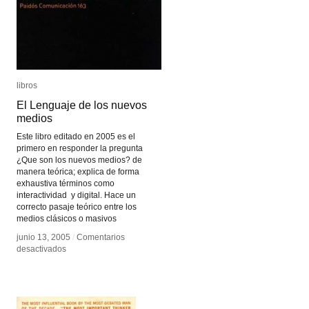
libros
libros
El Lenguaje de los nuevos
El Lenguaje de los nuevos
medios
medios
Este libro editado en 2005 es el
primero en responder la pregunta
¿Que son los nuevos medios? de
manera teórica; explica de forma
exhaustiva términos como
interactividad y digital. Hace un
correcto pasaje teórico entre los
medios clásicos o masivos
junio 13, 2005
junio 13, 2005
/
/
Comentarios
Comentarios
en
en
desactivados
desactivados
El
El
Lenguaje
Lenguaje
de
de
los
los
nuevos
nuevos