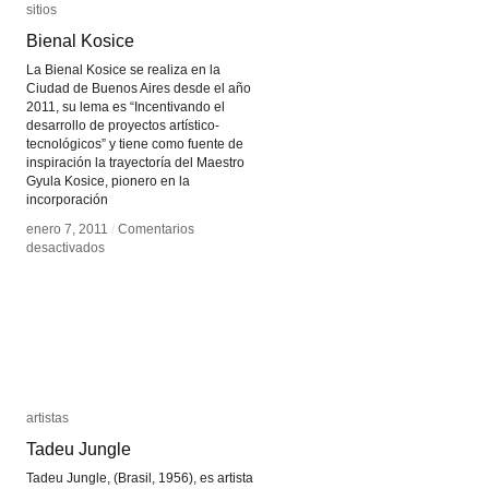
sitios
sitios
Bienal Kosice
Bienal Kosice
La Bienal Kosice se realiza en la
Ciudad de Buenos Aires desde el año
2011, su lema es “Incentivando el
desarrollo de proyectos artístico-
tecnológicos” y tiene como fuente de
inspiración la trayectoría del Maestro
Gyula Kosice, pionero en la
incorporación
enero 7, 2011
enero 7, 2011
/
/
Comentarios
Comentarios
en
en
desactivados
desactivados
Bienal
Bienal
Kosice
Kosice
artistas
artistas
Tadeu Jungle
Tadeu Jungle
Tadeu Jungle, (Brasil, 1956), es artista