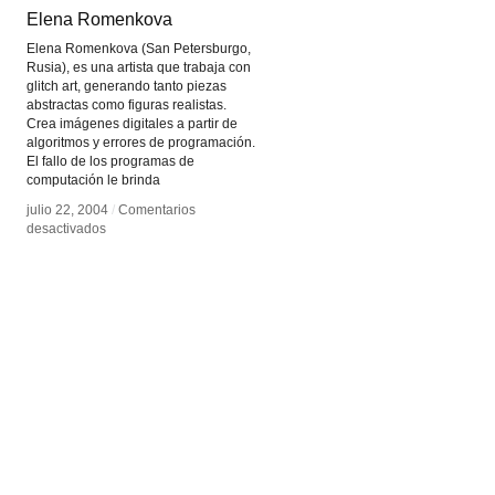
Elena Romenkova
Elena Romenkova
Elena Romenkova (San Petersburgo,
Rusia), es una artista que trabaja con
glitch art, generando tanto piezas
abstractas como figuras realistas.
Crea imágenes digitales a partir de
algoritmos y errores de programación.
El fallo de los programas de
computación le brinda
julio 22, 2004
julio 22, 2004
/
/
Comentarios
Comentarios
en
en
desactivados
desactivados
Elena
Elena
Romenkova
Romenkova