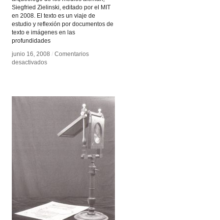
Siegfried Zielinski, editado por el MIT
en 2008. El texto es un viaje de
estudio y reflexión por documentos de
texto e imágenes en las
profundidades
junio 16, 2008
junio 16, 2008
/
/
Comentarios
Comentarios
en
en
desactivados
desactivados
Una
Una
Arqueología
Arqueología
del
del
ver
ver
y
y
escuchar
escuchar