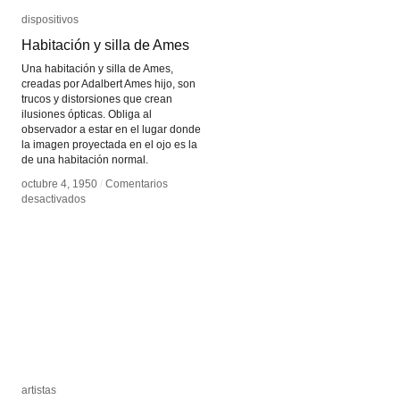
dispositivos
dispositivos
Habitación y silla de Ames
Habitación y silla de Ames
Una habitación y silla de Ames,
creadas por Adalbert Ames hijo, son
trucos y distorsiones que crean
ilusiones ópticas. Obliga al
observador a estar en el lugar donde
la imagen proyectada en el ojo es la
de una habitación normal.
octubre 4, 1950
octubre 4, 1950
/
/
Comentarios
Comentarios
en
en
desactivados
desactivados
Habitación
Habitación
y
y
silla
silla
de
de
Ames
Ames
artistas
artistas