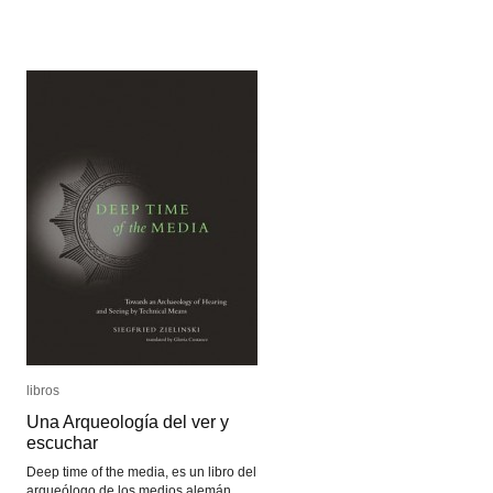
Smicroscopin
Smicroscopin
libros
libros
Una Arqueología del ver y
Una Arqueología del ver y
escuchar
escuchar
Deep time of the media, es un libro del
arqueólogo de los medios alemán,