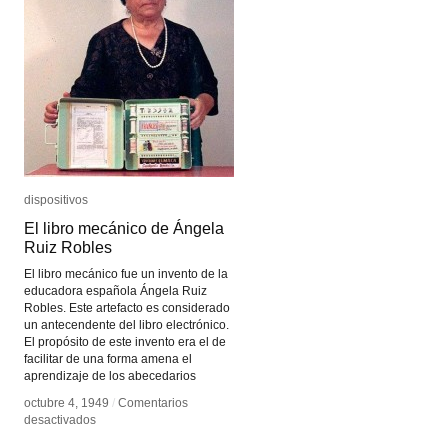
dispositivos
dispositivos
El libro mecánico de Ángela
El libro mecánico de Ángela
Ruiz Robles
Ruiz Robles
El libro mecánico fue un invento de la
educadora española Ángela Ruiz
Robles. Este artefacto es considerado
un antecendente del libro electrónico.
El propósito de este invento era el de
facilitar de una forma amena el
aprendizaje de los abecedarios
octubre 4, 1949
octubre 4, 1949
/
/
Comentarios
Comentarios
en
en
desactivados
desactivados
El
El