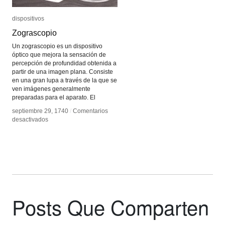
dispositivos
dispositivos
Zograscopio
Zograscopio
Un zograscopio es un dispositivo
óptico que mejora la sensación de
percepción de profundidad obtenida a
partir de una imagen plana. Consiste
en una gran lupa a través de la que se
ven imágenes generalmente
preparadas para el aparato. El
septiembre 29, 1740
septiembre 29, 1740
/
/
Comentarios
Comentarios
en
en
desactivados
desactivados
Zograscopio
Zograscopio
Posts Que Comparten