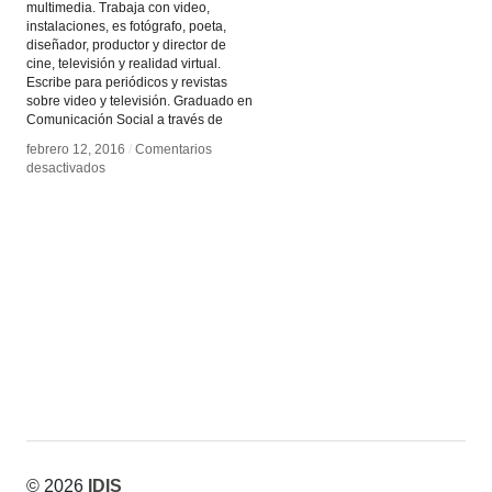
multimedia. Trabaja con video,
instalaciones, es fotógrafo, poeta,
diseñador, productor y director de
cine, televisión y realidad virtual.
Escribe para periódicos y revistas
sobre video y televisión. Graduado en
Comunicación Social a través de
febrero 12, 2016
febrero 12, 2016
/
/
Comentarios
Comentarios
en
en
desactivados
desactivados
Tadeu
Tadeu
Jungle
Jungle
© 2026
IDIS