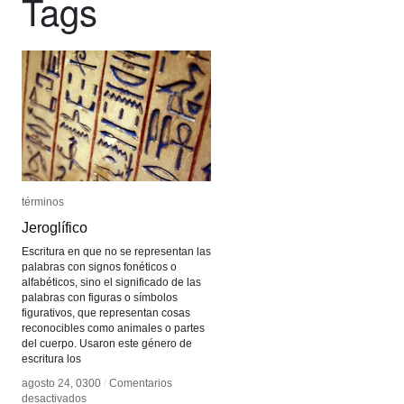
Tags
términos
términos
Jeroglífico
Jeroglífico
Escritura en que no se representan las
palabras con signos fonéticos o
alfabéticos, sino el significado de las
palabras con figuras o símbolos
figurativos, que representan cosas
reconocibles como animales o partes
del cuerpo. Usaron este género de
escritura los
agosto 24, 0300
agosto 24, 0300
/
/
Comentarios
Comentarios
en
en
desactivados
desactivados