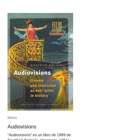
libro
libro
mecánico
mecánico
de
de
Ángela
Ángela
Ruiz
Ruiz
Robles
Robles
libros
libros
Audiovisions
Audiovisions
“Audiovisions” es un libro de 1989 de