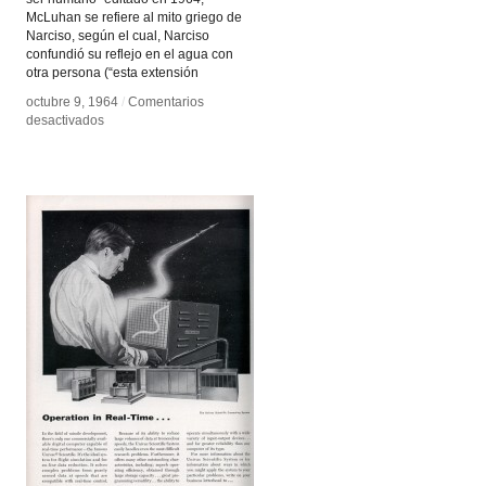
McLuhan se refiere al mito griego de
Narciso, según el cual, Narciso
confundió su reflejo en el agua con
otra persona (“esta extensión
octubre 9, 1964
octubre 9, 1964
/
/
Comentarios
Comentarios
en
en
desactivados
desactivados
La
La
comprensión
comprensión
de
de
los
los
medios:
medios:
Las
Las
extensiones
extensiones
del
del
cuerpo
cuerpo
humano
humano