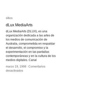
sitios
sitios
dLux MediaArts
dLux MediaArts
dLux MediaArts (DLUX), es una
organización dedicada a las artes de
los medios de comunicación de
Australia, comprometida en respaldar
el desarrollo, el compromiso y la
experimentación en las pantallas
contemporáneas y en la cultura de los
medios digitales. Canal
marzo 19, 1998
marzo 19, 1998
/
/
Comentarios
Comentarios
en
en
desactivados
desactivados
dLux
dLux
MediaArts
MediaArts