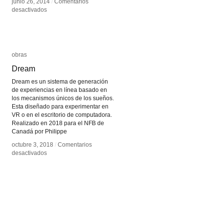
junio 26, 2014
junio 26, 2014
/
/
Comentarios
Comentarios
en
en
desactivados
desactivados
Drehkino
Drehkino
obras
obras
Dream
Dream
Dream es un sistema de generación
de experiencias en línea basado en
los mecanismos únicos de los sueños.
Esta diseñado para experimentar en
VR o en el escritorio de computadora.
Realizado en 2018 para el NFB de
Canadá por Philippe
octubre 3, 2018
octubre 3, 2018
/
/
Comentarios
Comentarios
en
en
desactivados
desactivados
Dream
Dream