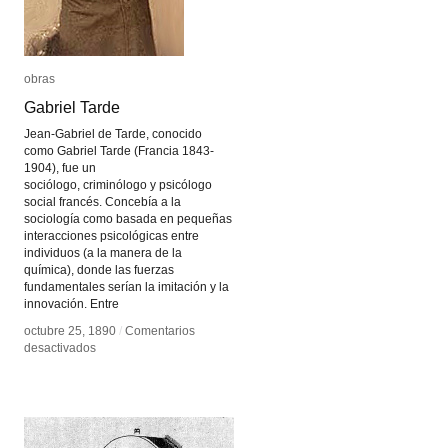
obras
obras
Gabriel Tarde
Gabriel Tarde
Jean-Gabriel de Tarde, conocido
como Gabriel Tarde (Francia 1843-
1904), fue un
sociólogo, criminólogo y psicólogo
social francés. Concebía a la
sociología como basada en pequeñas
interacciones psicológicas entre
individuos (a la manera de la
química), donde las fuerzas
fundamentales serían la imitación y la
innovación. Entre
octubre 25, 1890
octubre 25, 1890
/
/
Comentarios
Comentarios
en
en
desactivados
desactivados
Gabriel
Gabriel
Tarde
Tarde