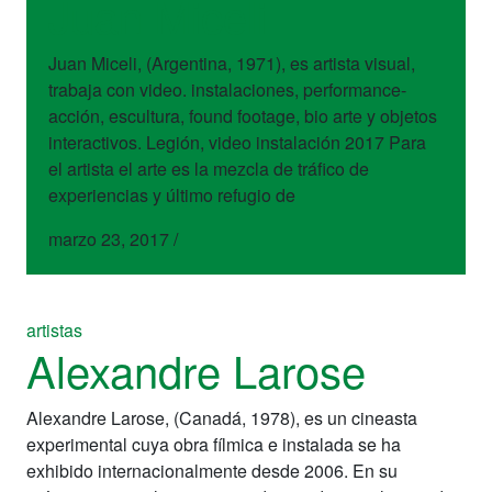
Juan Miceli
Juan Miceli, (Argentina, 1971), es artista visual,
trabaja con video. instalaciones, performance-
acción, escultura, found footage, bio arte y objetos
interactivos. Legión, video instalación 2017 Para
el artista el arte es la mezcla de tráfico de
experiencias y último refugio de
marzo 23, 2017
/
artistas
Alexandre Larose
Alexandre Larose, (Canadá, 1978), es un cineasta
experimental cuya obra fílmica e instalada se ha
exhibido internacionalmente desde 2006. En su