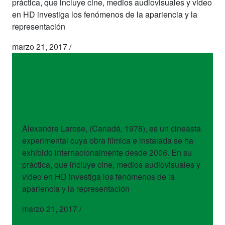
práctica, que incluye cine, medios audiovisuales y video
en HD investiga los fenómenos de la apariencia y la
representación
marzo 21, 2017
/
artistas
Alexandre Larose
Alexandre Larose, (Canadá, 1978), es un cineasta
experimental cuya obra fílmica e instalada se ha
exhibido internacionalmente desde 2006. En su
práctica, que incluye cine, medios audiovisuales y
video en HD investiga los fenómenos de la
apariencia y la representación
marzo 21, 2017
/