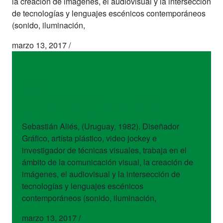
la creación de imágenes, el audiovisual y la intersección
de tecnologías y lenguajes escénicos contemporáneos
(sonido, iluminación,
marzo 13, 2017
/
artistas
Sebastián Aliés
Sebastián Aliés, (Uruguay, 1982). Diseñador
Gráfico, artísta plástico, video jockey e
investigador de técnicas visuales, trabaja en el
ámbito de la comunicación visual, la creación de
imágenes, el audiovisual y la intersección de
tecnologías y lenguajes escénicos
contemporáneos (sonido, iluminación,
marzo 13, 2017
/