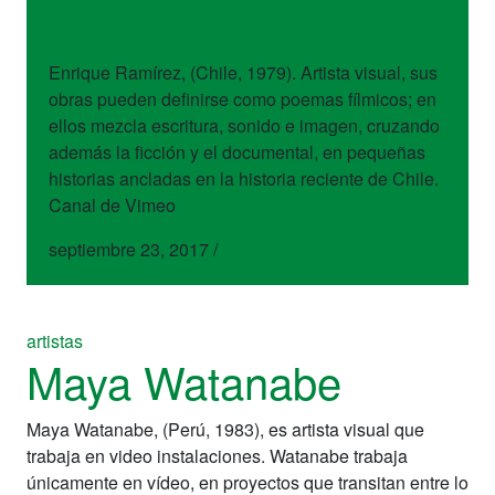
Enrique Ramírez
Enrique Ramírez, (Chile, 1979). Artista visual, sus
obras pueden definirse como poemas fílmicos; en
ellos mezcla escritura, sonido e imagen, cruzando
además la ficción y el documental, en pequeñas
historias ancladas en la historia reciente de Chile.
Canal de Vimeo
septiembre 23, 2017
/
artistas
Maya Watanabe
Maya Watanabe, (Perú, 1983), es artista visual que
trabaja en video instalaciones. Watanabe trabaja
únicamente en vídeo, en proyectos que transitan entre lo