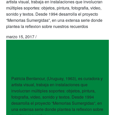
artista visual, trabaja en instalaciones que involucran
múltiples soportes: objetos, pintura, fotografia, video,
sonido y textos. Desde 1994 desarrolla el proyecto
“Memorias Sumergidas”, en una extensa serie donde
plantea la reflexion sobre nuestros recuerdos
marzo 15, 2017
/
artistas
Patricia Bentancur
Patricia Bentancur, (Uruguay, 1963), es curadora y
artista visual, trabaja en instalaciones que
involucran múltiples soportes: objetos, pintura,
fotografia, video, sonido y textos. Desde 1994
desarrolla el proyecto “Memorias Sumergidas”, en
una extensa serie donde plantea la reflexion sobre