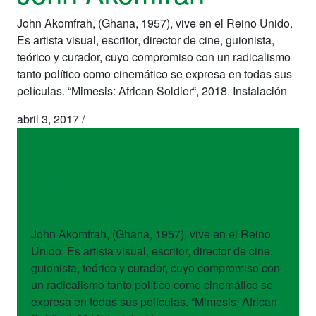
John Akomfrah, (Ghana, 1957), vive en el Reino Unido.
Es artista visual, escritor, director de cine, guionista,
teórico y curador, cuyo compromiso con un radicalismo
tanto político como cinemático se expresa en todas sus
películas. “Mimesis: African Soldier“, 2018. Instalación
abril 3, 2017
/
artistas
John Akomfrah
John Akomfrah, (Ghana, 1957), vive en el Reino
Unido. Es artista visual, escritor, director de cine,
guionista, teórico y curador, cuyo compromiso con
un radicalismo tanto político como cinemático se
expresa en todas sus películas. “Mimesis: African