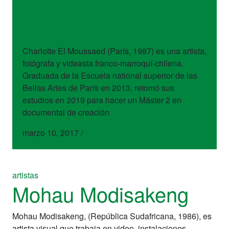
Charlotte El
Moussaed
Charlotte El Moussaed (París, 1987) es una artista,
fotógrafa y videasta franco-marroquí-chilena.
Graduada de la Escuela national superior de las
Bellas Artes de París en 2013, retomó sus
estudios en 2019 para hacer un Máster 2 en
documental de creación
marzo 10, 2017
/
artistas
Mohau Modisakeng
Mohau Modisakeng, (República Sudafricana, 1986), es
artista visual que trabaja en video, instalaciones,