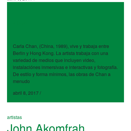
artistas
Carla Chan
Carla Chan, (China, 1989), vive y trabaja entre
Berlin y Hong Kong. La artista trabaja con una
variedad de medios que incluyen video,
instalaciónes inmersivas e interactivas y fotografía.
De estilo y forma mínimos, las obras de Chan a
menudo
abril 8, 2017
/
artistas
John Akomfrah