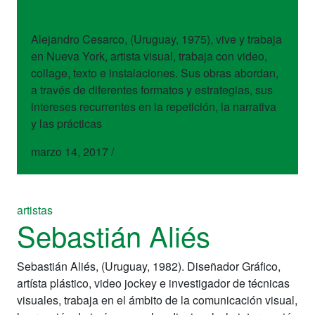
Alejandro Cesarco
Alejandro Cesarco, (Uruguay, 1975), vive y trabaja
en Nueva York, artista visual, trabaja con video,
collage, texto e instalaciones. Sus obras abordan,
a través de diferentes formatos y estrategias, sus
intereses recurrentes en la repetición, la narrativa
y las prácticas
marzo 14, 2017
/
artistas
Sebastián Aliés
Sebastián Aliés, (Uruguay, 1982). Diseñador Gráfico,
artísta plástico, video jockey e investigador de técnicas
visuales, trabaja en el ámbito de la comunicación visual,