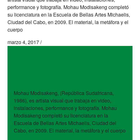
performance y fotografía. Mohau Modisakeng completó
su licenciatura en la Escuela de Bellas Artes Michaelis,
Ciudad del Cabo, en 2009. El material, la metáfora y el
cuerpo
marzo 4, 2017
/
artistas
Mohau Modisakeng
Mohau Modisakeng, (República Sudafricana,
1986), es artista visual que trabaja en video,
instalaciones, performance y fotografía. Mohau
Modisakeng completó su licenciatura en la
Escuela de Bellas Artes Michaelis, Ciudad del
Cabo, en 2009. El material, la metáfora y el cuerpo