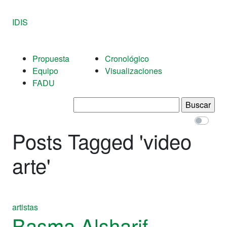
IDIS
Propuesta
Cronológico
Equipo
Visualizaciones
FADU
Buscar:
Posts Tagged '
video
arte
'
artistas
Basma Alsharif