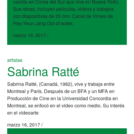
nacida en Corea del Sur que vive en Nueva York).
Sus obras, incluyen películas, videos y trabajos
con diapositivas de 35 mm. Canal de Vimeo de
Hey-Yeun Jang Out of water,
marzo 19, 2017
/
artistas
Sabrina Ratté
Sabrina Ratté, (Canadá, 1982), vive y trabaja entre
Montreal y París. Después de un BFA y un MFA en
Producción de Cine en la Universidad Concordia en
Montreal, se enfocó en el video como medio. Su interés
en el videoarte
marzo 16, 2017
/