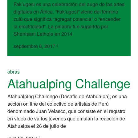
Fak’ugesi es una celebración del auge de las artes
digitales en África. “Fak’ugesi” viene del término
zulú que significa “agregar potencia” o “encender
la electricidad“. La palabra fue sugerida por
Shonisani Lethole en 2014
septiembre 6, 2017
/
obras
Atahualping Challenge
Atahualping Challenge (Desafío de Atahualpa), es una
acción on line del colectivo de artistas de Perú
denominado Juan Velasco, que consiste en el registro
en video de varios jóvenes que emulan la reacción de
Atahualpa el 26 de julio de