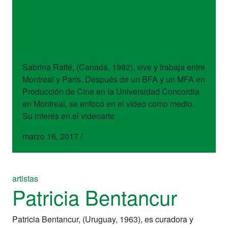
artistas
Sabrina Ratté
Sabrina Ratté, (Canadá, 1982), vive y trabaja entre
Montreal y París. Después de un BFA y un MFA en
Producción de Cine en la Universidad Concordia
en Montreal, se enfocó en el video como medio.
Su interés en el videoarte
marzo 16, 2017
/
artistas
Patricia Bentancur
Patricia Bentancur, (Uruguay, 1963), es curadora y