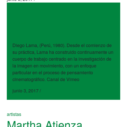
artistas
Diego Lama
Diego Lama, (Perú, 1980). Desde el comienzo de
su práctica, Lama ha construido continuamente un
cuerpo de trabajo centrado en la investigación de
la imagen en movimiento, con un enfoque
particular en el proceso de pensamiento
cinematográfico. Canal de Vimeo
junio 3, 2017
/
artistas
Martha Atienza