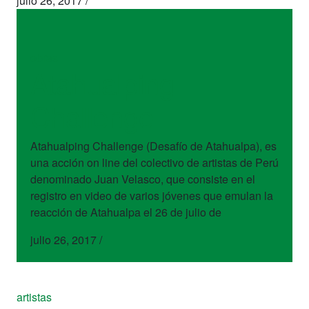
julio 26, 2017
/
obras
Atahualping
Challenge
Atahualping Challenge (Desafío de Atahualpa), es
una acción on line del colectivo de artistas de Perú
denominado Juan Velasco, que consiste en el
registro en video de varios jóvenes que emulan la
reacción de Atahualpa el 26 de julio de
julio 26, 2017
/
artistas