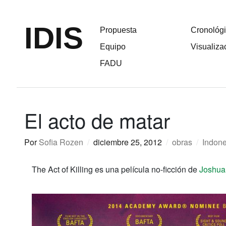
IDIS
Propuesta
Cronológ
Equipo
Visualiza
FADU
El acto de matar
Por
Sofia Rozen
/
diciembre 25, 2012
/
obras
/
Indone
The Act of Killing es una película no-ficción de
Joshua