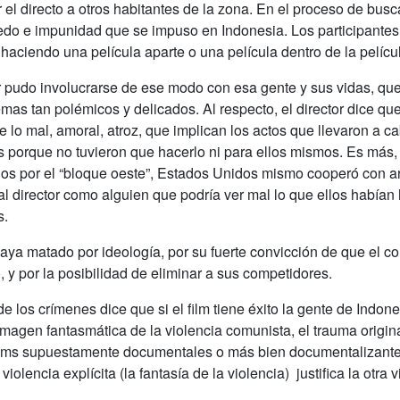
 el directo a otros habitantes de la zona.
En el proceso de busca
iedo e impunidad que se impuso en Indonesia.
Los participante
haciendo una película aparte o una película dentro de la pelícu
do involucrarse de ese modo con esa gente y sus vidas, que h
mas tan polémicos y delicados. Al respecto, el director dice qu
de lo mal, amoral, atroz, que implican los actos que llevaron a 
 porque no tuvieron que hacerlo ni para ellos mismos. Es más, 
dos por el “bloque oeste”, Estados Unidos mismo cooperó con 
l director como alguien que podría ver mal lo que ellos habían
s.
ya matado por ideología, por su fuerte convicción de que el c
, y por la posibilidad de eliminar a sus competidores.
 los crímenes dice que si el film tiene éxito la gente de Indon
imagen fantasmática de la violencia comunista, el trauma origina
films supuestamente documentales o más bien documentalizante
olencia explícita (la fantasía de la violencia) justifica la otra 