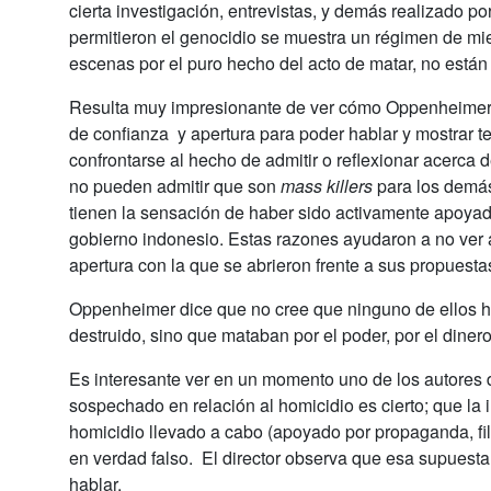
cierta investigación, entrevistas, y demás realizado por
permitieron el genocidio se muestra un régimen de m
escenas por el puro hecho del acto de matar, no están 
Resulta muy impresionante de ver cómo Oppenheimer pu
de confianza y apertura para poder hablar y mostrar te
confrontarse al hecho de admitir o reflexionar acerca 
no pueden admitir que son
mass killers
para los demás
tienen la sensación de haber sido activamente apoya
gobierno indonesio. Estas razones ayudaron a no ver a
apertura con la que se abrieron frente a sus propuesta
Oppenheimer dice que no cree que ninguno de ellos ha
destruido, sino que mataban por el poder, por el dinero
Es interesante ver en un momento uno de los autores de
sospechado en relación al homicidio es cierto; que la 
homicidio llevado a cabo (apoyado por propaganda, 
en verdad falso. El director observa que esa supuesta vi
hablar.