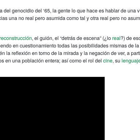
a del genocidio del ‘65, la gente lo que hace es hablar de una 
cias una no real pero asumida como tal y otra real pero no asu
reconstrucción
, el guión, el “detrás de escena” (
¿
lo
real
?) de es
iendo en cuestionamiento todas las posibilidades mismas de l
én la reflexión en torno de la mirada y la negación de ver, a part
os en una población entera; así como el rol del
cine
, su
lenguaj