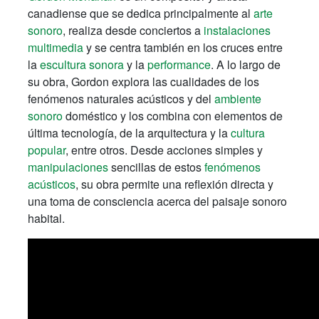
canadiense que se dedica principalmente al
arte
sonoro
, realiza desde conciertos a
instalaciones
multimedia
y se centra también en los cruces entre
la
escultura sonora
y la
performance
. A lo largo de
su obra, Gordon explora las cualidades de los
fenómenos naturales acústicos y del
ambiente
sonoro
doméstico y los combina con elementos de
última tecnología, de la arquitectura y la
cultura
popular
, entre otros. Desde acciones simples y
manipulaciones
sencillas de estos
fenómenos
acústicos
, su obra permite una reflexión directa y
una toma de consciencia acerca del paisaje sonoro
habital.