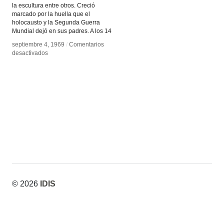
la escultura entre otros. Creció
marcado por la huella que el
holocausto y la Segunda Guerra
Mundial dejó en sus padres. A los 14
septiembre 4, 1969
septiembre 4, 1969
/
/
Comentarios
Comentarios
en
en
desactivados
desactivados
La
La
memoria,
memoria,
Christian
Christian
Boltansky
Boltansky
© 2026
IDIS