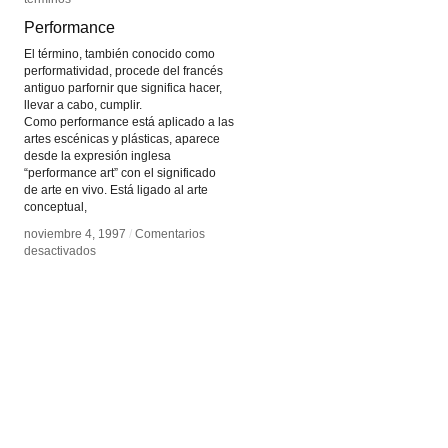
Performance
Performance
El término, también conocido como
performatividad, procede del francés
antiguo parfornir que significa hacer,
llevar a cabo, cumplir.
Como performance está aplicado a las
artes escénicas y plásticas, aparece
desde la expresión inglesa
“performance art” con el significado
de arte en vivo. Está ligado al arte
conceptual,
noviembre 4, 1997
noviembre 4, 1997
/
/
Comentarios
Comentarios
en
en
desactivados
desactivados
Performance
Performance