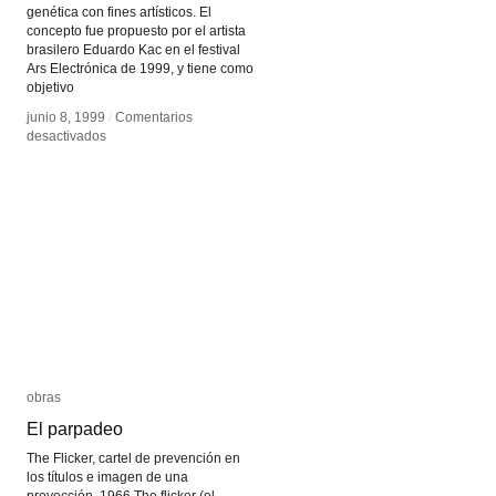
genética con fines artísticos. El
concepto fue propuesto por el artista
brasilero Eduardo Kac en el festival
Ars Electrónica de 1999, y tiene como
objetivo
junio 8, 1999
junio 8, 1999
/
/
Comentarios
Comentarios
en
en
desactivados
desactivados
Arte
Arte
Transgénico
Transgénico
obras
obras
El parpadeo
El parpadeo
The Flicker, cartel de prevención en
los títulos e imagen de una