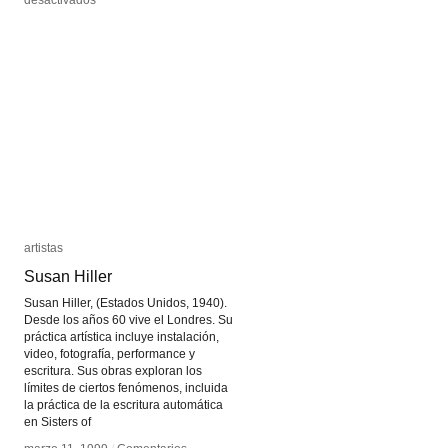
desactivados
desactivados
Ben
Ben
Russell
Russell
artistas
artistas
Susan Hiller
Susan Hiller
Susan Hiller, (Estados Unidos, 1940).
Desde los años 60 vive el Londres. Su
práctica artística incluye instalación,
video, fotografía, performance y
escritura. Sus obras exploran los
límites de ciertos fenómenos, incluida
la práctica de la escritura automática
en Sisters of