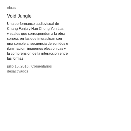
obras
obras
Void Jungle
Void Jungle
Una performance audiovisual de
Chang Funju y Han Cheng Yeh Las
visuales que corresponden a la obra
sonora, en las que interactuan con
una compleja secuencia de sonidos e
iluminación, imágenes electrónicas y
la comprensión de la interacción entre
las formas
julio 15, 2016
julio 15, 2016
/
/
Comentarios
Comentarios
en
en
desactivados
desactivados
Void
Void
Jungle
Jungle