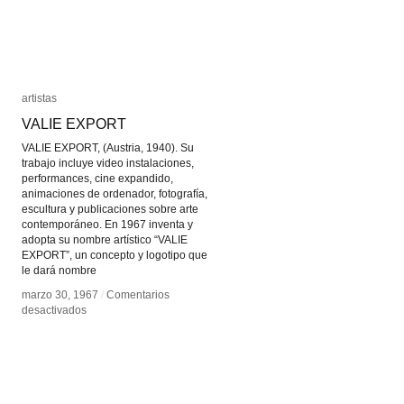
artistas
artistas
VALIE EXPORT
VALIE EXPORT
VALIE EXPORT, (Austria, 1940). Su
trabajo incluye video instalaciones,
performances, cine expandido,
animaciones de ordenador, fotografía,
escultura y publicaciones sobre arte
contemporáneo. En 1967 inventa y
adopta su nombre artístico “VALIE
EXPORT”, un concepto y logotipo que
le dará nombre
marzo 30, 1967
marzo 30, 1967
/
/
Comentarios
Comentarios
en
en
desactivados
desactivados
VALIE
VALIE
EXPORT
EXPORT