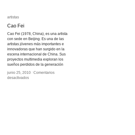
artistas
artistas
Cao Fei
Cao Fei
Cao Fei (1978, China), es una artista
con sede en Beijing. Es una de las
artistas jóvenes más importantes e
innovadoras que han surgido en la
escena internacional de China. Sus
proyectos multimedia exploran los
sueños perdidos de la generación
junio 25, 2010
junio 25, 2010
/
/
Comentarios
Comentarios
en
en
desactivados
desactivados
Cao
Cao
Fei
Fei