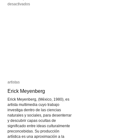
en
en
desactivados
desactivados
Dara
Dara
Birnbaum
Birnbaum
artistas
artistas
Erick Meyenberg
Erick Meyenberg
Erick Meyenberg, (México, 1980), es
artista multimedia cuyo trabajo
investiga dentro de las ciencias
naturales y sociales, para desenterrar
y descubrir capas ocultas de
significado entre ideas culturalmente
preconcebidas. Su producción
artística es una aproximación a la