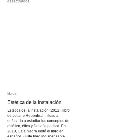
en
en
desactivados
desactivados
Arte
Arte
Sonoro
Sonoro
libros
libros
Estética de la instalación
Estética de la instalación
Estética de la instalación (2012), libro
de Juliane Rebentisch, filósofa
enfocada a estudiar los conceptos de
estética, ética y filosofía política. En
2018, Caja Negra editó el libro en
español. «Este libro indispensable