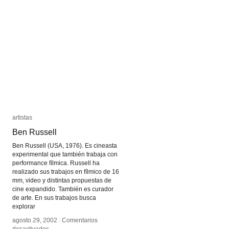
artistas
artistas
Ben Russell
Ben Russell
Ben Russell (USA, 1976). Es cineasta
experimental que también trabaja con
performance fílmica. Russell ha
realizado sus trabajos en fílmico de 16
mm, video y distintas propuestas de
cine expandido. También es curador
de arte. En sus trabajos busca
explorar
agosto 29, 2002
agosto 29, 2002
/
/
Comentarios
Comentarios
en
en