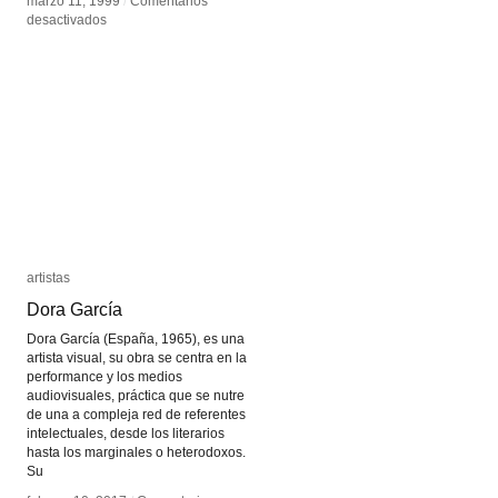
marzo 11, 1999
marzo 11, 1999
/
/
Comentarios
Comentarios
en
en
desactivados
desactivados
Susan
Susan
Hiller
Hiller
artistas
artistas
Dora García
Dora García
Dora García (España, 1965), es una
artista visual, su obra se centra en la
performance y los medios
audiovisuales, práctica que se nutre
de una a compleja red de referentes
intelectuales, desde los literarios
hasta los marginales o heterodoxos.
Su