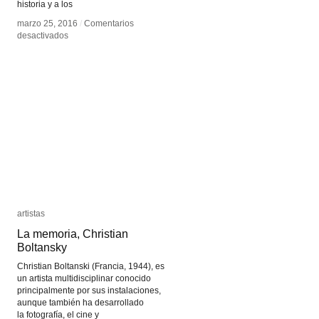
historia y a los
marzo 25, 2016
marzo 25, 2016
/
/
Comentarios
Comentarios
en
en
desactivados
desactivados
Erick
Erick
Meyenberg
Meyenberg
artistas
artistas
La memoria, Christian
La memoria, Christian
Boltansky
Boltansky
Christian Boltanski (Francia, 1944), es
un artista multidisciplinar conocido
principalmente por sus instalaciones,
aunque también ha desarrollado
la fotografía, el cine y