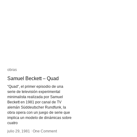
obras
obras
Samuel Beckett – Quad
Samuel Beckett – Quad
“Quad“, el primer episodio de una
serie de televisión experimental
minimalista realizada por Samuel
Beckett en 1981 por canal de TV
alemán Süddeutscher Rundfunk, la
obra opera con un juego de serie que
implica un modelo de dinámicas sobre
cuatro
julio 29, 1981
julio 29, 1981
/
/
One Comment
One Comment