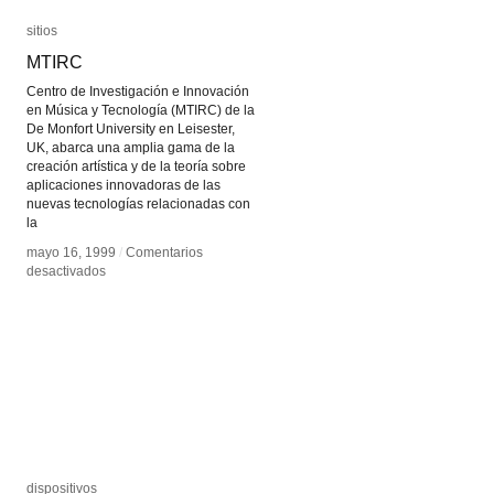
sitios
sitios
MTIRC
MTIRC
Centro de Investigación e Innovación
en Música y Tecnología (MTIRC) de la
De Monfort University en Leisester,
UK, abarca una amplia gama de la
creación artística y de la teoría sobre
aplicaciones innovadoras de las
nuevas tecnologías relacionadas con
la
mayo 16, 1999
mayo 16, 1999
/
/
Comentarios
Comentarios
en
en
desactivados
desactivados
MTIRC
MTIRC
dispositivos
dispositivos