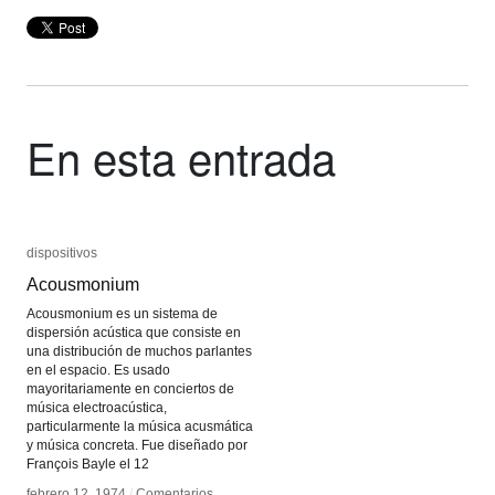
En esta entrada
dispositivos
dispositivos
Acousmonium
Acousmonium
Acousmonium es un sistema de
dispersión acústica que consiste en
una distribución de muchos parlantes
en el espacio. Es usado
mayoritariamente en conciertos de
música electroacústica,
particularmente la música acusmática
y música concreta. Fue diseñado por
François Bayle el 12
febrero 12, 1974
febrero 12, 1974
/
/
Comentarios
Comentarios