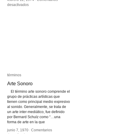
en
en
desactivados
desactivados
Acousmonium
Acousmonium
términos
términos
Arte Sonoro
Arte Sonoro
El término arte sonoro comprende el
grupo de prácticas artísticas que
tienen como principal medio expresivo
al sonido. Generalmente, se trata de
un arte inter-mediático, fue definido
por Bernard Schulz como “…una
forma de arte en la que
junio 7, 1970
junio 7, 1970
/
/
Comentarios
Comentarios