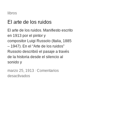
libros
libros
El arte de los ruidos
El arte de los ruidos
El arte de los ruidos. Manifiesto escrito
en 1913 por el pintor y
compositor Luigi Russolo (Italia, 1885
– 1947). En el “Arte de los ruidos”
Russolo describió el pasaje a través
de la historia desde el silencio al
sonido y
marzo 25, 1913
marzo 25, 1913
/
/
Comentarios
Comentarios
en
en
desactivados
desactivados
El
El
arte
arte
de
de
los
los
ruidos
ruidos