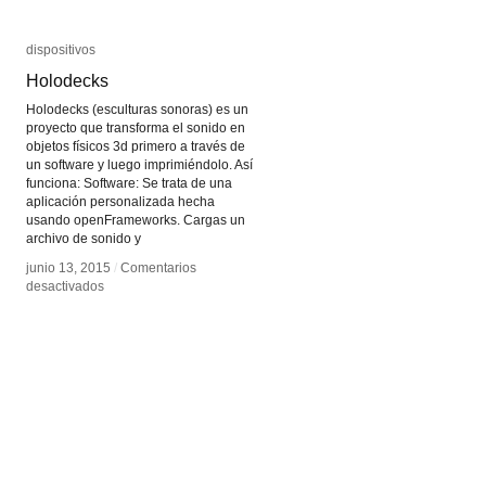
dispositivos
dispositivos
Holodecks
Holodecks
Holodecks (esculturas sonoras) es un
proyecto que transforma el sonido en
objetos físicos 3d primero a través de
un software y luego imprimiéndolo. Así
funciona: Software: Se trata de una
aplicación personalizada hecha
usando openFrameworks. Cargas un
archivo de sonido y
junio 13, 2015
junio 13, 2015
/
/
Comentarios
Comentarios
en
en
desactivados
desactivados
Holodecks
Holodecks