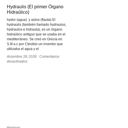
Hydraulis (El primer Órgano
Hydraulis (El primer Órgano
Hidraúlico)
Hidraúlico)
hydor (agua) y aúlos (flauta) El
hydraulis (también llamado hydraulus,
hydraulos e hidraula), es un órgano
hidraúlico antiguo que se usaba en el
mediterráneo. Se creó en Grecia en
S.III a.c por Ctesibio un inventor que
utilizaba el agua y el
diciembre 28, 0100
diciembre 28, 0100
/
/
Comentarios
Comentarios
en
en
desactivados
desactivados
Hydraulis
Hydraulis
(El
(El
primer
primer
Órgano
Órgano
Hidraúlico)
Hidraúlico)
términos
términos