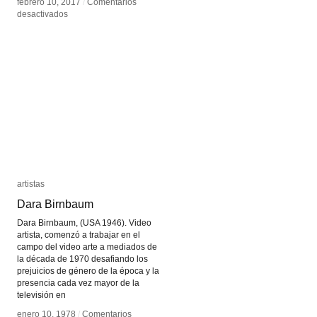
febrero 10, 2017
febrero 10, 2017
/
/
Comentarios
Comentarios
en
en
desactivados
desactivados
Dora
Dora
García
García
artistas
artistas
Dara Birnbaum
Dara Birnbaum
Dara Birnbaum, (USA 1946). Video
artista, comenzó a trabajar en el
campo del video arte a mediados de
la década de 1970 desafiando los
prejuicios de género de la época y la
presencia cada vez mayor de la
televisión en
enero 10, 1978
enero 10, 1978
/
/
Comentarios
Comentarios