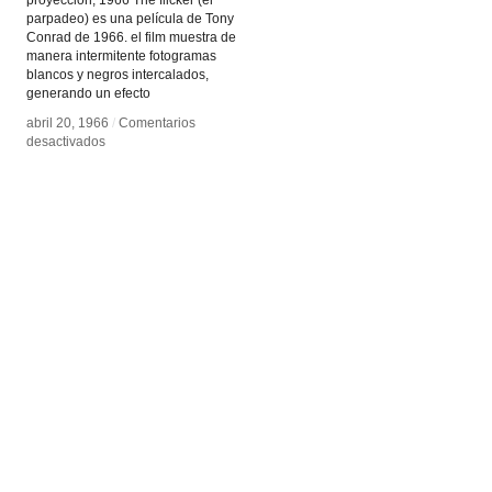
proyección, 1966 The flicker (el
parpadeo) es una película de Tony
Conrad de 1966. el film muestra de
manera intermitente fotogramas
blancos y negros intercalados,
generando un efecto
abril 20, 1966
abril 20, 1966
/
/
Comentarios
Comentarios
en
en
desactivados
desactivados
El
El
parpadeo
parpadeo