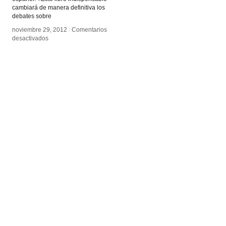
cambiará de manera definitiva los
debates sobre
noviembre 29, 2012
noviembre 29, 2012
/
/
Comentarios
Comentarios
en
en
desactivados
desactivados
Estética
Estética
de
de
la
la
instalación
instalación