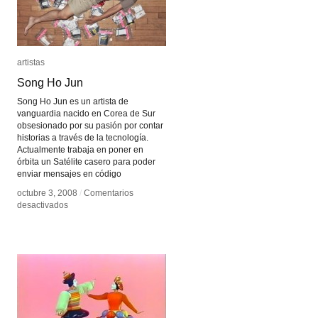
artistas
artistas
Song Ho Jun
Song Ho Jun
Song Ho Jun es un artista de
vanguardia nacido en Corea de Sur
obsesionado por su pasión por contar
historias a través de la tecnología.
Actualmente trabaja en poner en
órbita un Satélite casero para poder
enviar mensajes en código
octubre 3, 2008
octubre 3, 2008
/
/
Comentarios
Comentarios
en
en
desactivados
desactivados
Song
Song
Ho
Ho
Jun
Jun