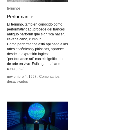
términos
términos
Performance
Performance
El término, también conocido como
performatividad, procede del francés
antiguo parfornir que significa hacer,
llevar a cabo, cumplir.
Como performance está aplicado a las
artes escénicas y plásticas, aparece
desde la expresión inglesa
“performance art” con el significado
de arte en vivo. Está ligado al arte
conceptual,
noviembre 4, 1997
noviembre 4, 1997
/
/
Comentarios
Comentarios
en
en
desactivados
desactivados
Performance
Performance