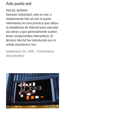
Arte punto red
Arte punto red
Net.art, también
llamado net(dot)art, arte.en.red, o
simplemente Net art (sin el punto
intermedio) es una práctica que utiliza
la plataforma de Internet para ejecutar
las obras y que generalmente suelen
tener componentes interactivos. El
término Net Art fue introducido por el
artista electrónico Vuc
septiembre 20, 1995
septiembre 20, 1995
/
/
Comentarios
Comentarios
en
en
desactivados
desactivados
Arte
Arte
punto
punto
red
red