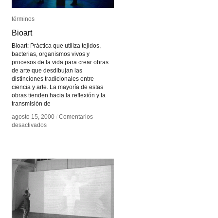
términos
términos
Bioart
Bioart
Bioart: Práctica que utiliza tejidos,
bacterias, organismos vivos y
procesos de la vida para crear obras
de arte que desdibujan las
distinciones tradicionales entre
ciencia y arte. La mayoría de estas
obras tienden hacia la reflexión y la
transmisión de
agosto 15, 2000
agosto 15, 2000
/
/
Comentarios
Comentarios
en
en
desactivados
desactivados
Bioart
Bioart