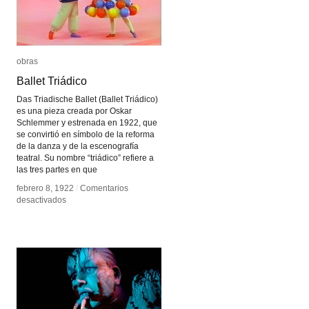
obras
obras
Ballet Triádico
Ballet Triádico
Das Triadische Ballet (Ballet Triádico)
es una pieza creada por Oskar
Schlemmer y estrenada en 1922, que
se convirtió en símbolo de la reforma
de la danza y de la escenografía
teatral. Su nombre “triádico” refiere a
las tres partes en que
febrero 8, 1922
febrero 8, 1922
/
/
Comentarios
Comentarios
en
en
desactivados
desactivados
Ballet
Ballet
Triádico
Triádico