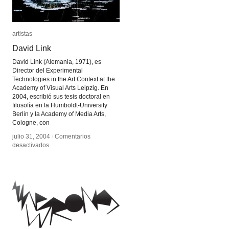
artistas
artistas
David Link
David Link
David Link (Alemania, 1971), es
Director del Experimental
Technologies in the Art Context at the
Academy of Visual Arts Leipzig. En
2004, escribió sus tesis doctoral en
filosofía en la Humboldt-University
Berlin y la Academy of Media Arts,
Cologne, con
julio 31, 2004
julio 31, 2004
/
/
Comentarios
Comentarios
en
en
desactivados
desactivados
David
David
Link
Link