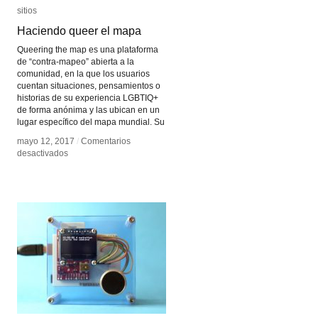
sitios
sitios
Haciendo queer el mapa
Haciendo queer el mapa
Queering the map es una plataforma
de “contra-mapeo” abierta a la
comunidad, en la que los usuarios
cuentan situaciones, pensamientos o
historias de su experiencia LGBTIQ+
de forma anónima y las ubican en un
lugar específico del mapa mundial. Su
mayo 12, 2017
mayo 12, 2017
/
/
Comentarios
Comentarios
en
en
desactivados
desactivados
Haciendo
Haciendo
queer
queer
el
el
mapa
mapa