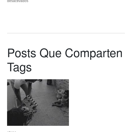
en
en
desactivados
desactivados
zexe
zexe
net
net
Posts Que Comparten
Tags