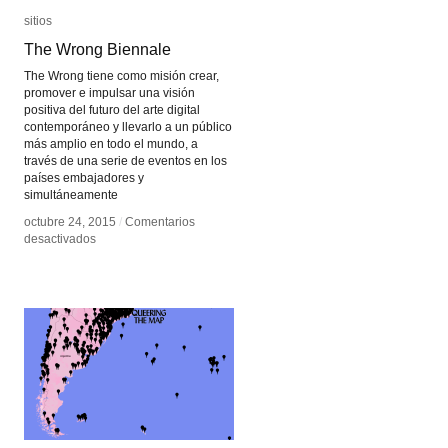
sitios
sitios
The Wrong Biennale
The Wrong Biennale
The Wrong tiene como misión crear,
promover e impulsar una visión
positiva del futuro del arte digital
contemporáneo y llevarlo a un público
más amplio en todo el mundo, a
través de una serie de eventos en los
países embajadores y
simultáneamente
octubre 24, 2015
octubre 24, 2015
/
/
Comentarios
Comentarios
en
en
desactivados
desactivados
The
The
Wrong
Wrong
Biennale
Biennale