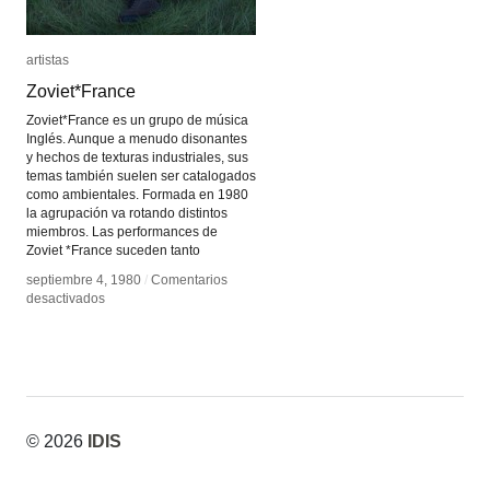
artistas
artistas
Zoviet*France
Zoviet*France
Zoviet*France es un grupo de música
Inglés. Aunque a menudo disonantes
y hechos de texturas industriales, sus
temas también suelen ser catalogados
como ambientales. Formada en 1980
la agrupación va rotando distintos
miembros. Las performances de
Zoviet *France suceden tanto
septiembre 4, 1980
septiembre 4, 1980
/
/
Comentarios
Comentarios
en
en
desactivados
desactivados
Zoviet*France
Zoviet*France
© 2026
IDIS