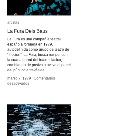
artistas
artistas
La Fura Dels Baus
La Fura Dels Baus
La Fura es una compañía teatral
española formada en 1979,
autodefinida como grupo de teatro de
“fricción”. La Fura, busca romper con
la cuarta pared del teatro clásico,
cambiando de pasivo a activo el papel
del público a través de
marzo 7, 1979
marzo 7, 1979
/
/
Comentarios
Comentarios
en
en
desactivados
desactivados
La
La
Fura
Fura
Dels
Dels
Baus
Baus