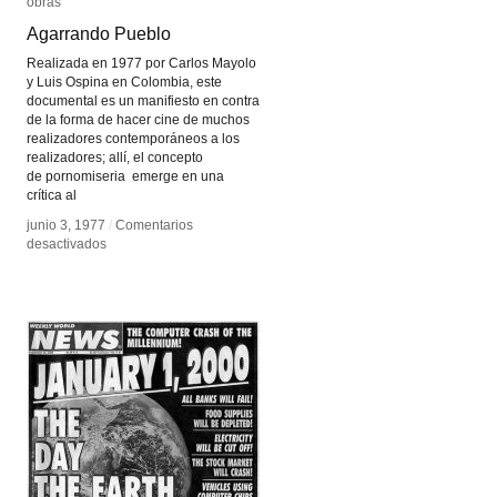
obras
obras
Agarrando Pueblo
Agarrando Pueblo
Realizada en 1977 por Carlos Mayolo
y Luis Ospina en Colombia, este
documental es un manifiesto en contra
de la forma de hacer cine de muchos
realizadores contemporáneos a los
realizadores; allí, el concepto
de pornomiseria emerge en una
crítica al
junio 3, 1977
junio 3, 1977
/
/
Comentarios
Comentarios
en
en
desactivados
desactivados
Agarrando
Agarrando
Pueblo
Pueblo