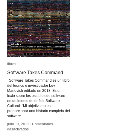
libros
libros
Software Takes Command
Software Takes Command
Software Takes Command es un libro
del teórico e investigador Lev
Manovich editado en 2013. Es un
texto sobre los estudios de software
en un intento de definir Software
Cultural. “Mi objetivo no es
proporcionar una historia completa del
software
julio 13, 2013
julio 13, 2013
/
/
Comentarios
Comentarios
en
en
desactivados
desactivados