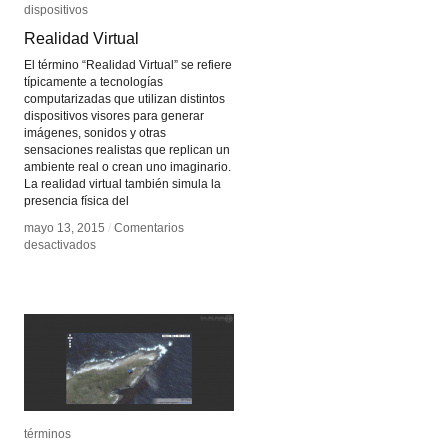
dispositivos
dispositivos
Realidad Virtual
Realidad Virtual
El término “Realidad Virtual” se refiere
típicamente a tecnologías
computarizadas que utilizan distintos
dispositivos visores para generar
imágenes, sonidos y otras
sensaciones realistas que replican un
ambiente real o crean uno imaginario.
La realidad virtual también simula la
presencia física del
mayo 13, 2015
mayo 13, 2015
/
/
Comentarios
Comentarios
en
en
desactivados
desactivados
Realidad
Realidad
Virtual
Virtual
términos
términos