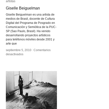
artistas
artistas
Giselle Beiguelman
Giselle Beiguelman
Giselle Beiguelman es una artista de
medios de Brasil, docente de Cultura
Digital del Programa de Posgrado en
Comunicación y Semiótica de la PUC-
SP (Sao Paulo, Brasil). Ha venido
desarrollando proyectos artísticos
para teléfonos móviles desde 2001 y
arte que
septiembre 5, 2010
septiembre 5, 2010
/
/
Comentarios
Comentarios
en
en
desactivados
desactivados
Giselle
Giselle
Beiguelman
Beiguelman