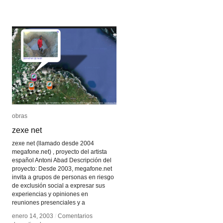
Software
Software
Takes
Takes
Command
Command
obras
obras
zexe net
zexe net
zexe net (llamado desde 2004
megafone.net) , proyecto del artista
español Antoni Abad Descripción del
proyecto: Desde 2003, megafone.net
invita a grupos de personas en riesgo
de exclusión social a expresar sus
experiencias y opiniones en
reuniones presenciales y a
enero 14, 2003
enero 14, 2003
/
/
Comentarios
Comentarios