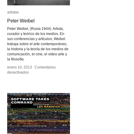
artistas
artistas
Peter Weibel
Peter Weibel
Peter Weibel, (Rusia 1944). Artista,
curador y teórico de los medios. En
sus conferencias y artículos, Weibel
trabaja sobre el arte contemporáneo,
la historia y la teoría de los medios de
comunicación, el cine, el video arte y
la filosofía.
enero 10, 2013
enero 10, 2013
/
/
Comentarios
Comentarios
en
en
desactivados
desactivados
Peter
Peter
Weibel
Weibel