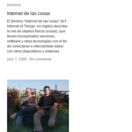
términos
términos
Internet de las cosas
Internet de las cosas
El término “Internet de las cosas” (IoT -
Internet of Things- en inglés) describe
la red de objetos físicos (cosas), que
llevan incorporados sensores,
software y otras tecnologías con el fin
de conectarse e intercambiar datos
con otros dispositivos y sistemas
julio 7, 1999
julio 7, 1999
/
/
No comments
No comments