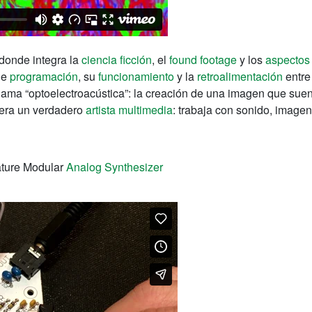
donde integra la
ciencia ficción
, el
found footage
y los
aspectos
de
programación
, su
funcionamiento
y la
retroalimentación
entre
 llama “optoelectroacústica”: la creación de una imagen que suen
era un verdadero
artista multimedia
: trabaja con sonido, imagen,
ature Modular
Analog Synthesizer