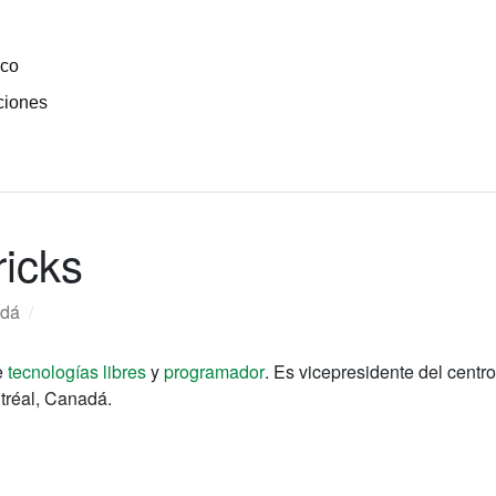
ico
ciones
icks
dá
/
de
tecnologías libres
y
programador
.
Es vicepresidente del centro
réal, Canadá.