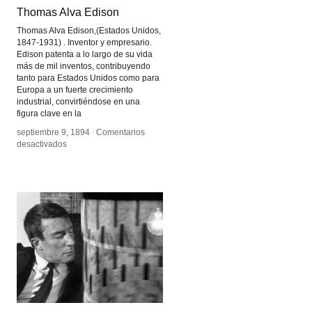
Thomas Alva Edison
Thomas Alva Edison
Thomas Alva Edison,(Estados Unidos,
1847-1931) . Inventor y empresario.
Edison patenta a lo largo de su vida
más de mil inventos, contribuyendo
tanto para Estados Unidos como para
Europa a un fuerte crecimiento
industrial, convirtiéndose en una
figura clave en la
septiembre 9, 1894
septiembre 9, 1894
/
/
Comentarios
Comentarios
en
en
desactivados
desactivados
Thomas
Thomas
Alva
Alva
Edison
Edison