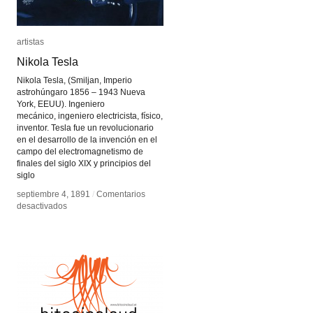
artistas
artistas
Nikola Tesla
Nikola Tesla
Nikola Tesla, (Smiljan, Imperio
astrohúngaro 1856 – 1943 Nueva
York, EEUU). Ingeniero
mecánico, ingeniero electricista, físico,
inventor. Tesla fue un revolucionario
en el desarrollo de la invención en el
campo del electromagnetismo de
finales del siglo XIX y principios del
siglo
septiembre 4, 1891
septiembre 4, 1891
/
/
Comentarios
Comentarios
en
en
desactivados
desactivados
Nikola
Nikola
Tesla
Tesla