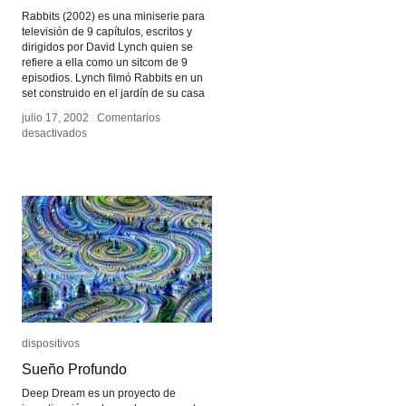
Rabbits (2002) es una miniserie para
televisión de 9 capítulos, escritos y
dirigidos por David Lynch quien se
refiere a ella como un sitcom de 9
episodios. Lynch filmó Rabbits en un
set construido en el jardín de su casa
julio 17, 2002
julio 17, 2002
/
/
Comentarios
Comentarios
en
en
desactivados
desactivados
Rabbits
Rabbits
dispositivos
dispositivos
Sueño Profundo
Sueño Profundo
Deep Dream es un proyecto de