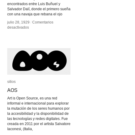
encontrados entre Luis Buñuel y
Salvador Dalí, donde el primero sueña
con una navaja que rebana el ojo
julio 28, 1929
julio 28, 1929
/
/
Comentarios
Comentarios
en
en
desactivados
desactivados
Un
Un
Perro
Perro
Andaluz
Andaluz
sitios
sitios
AOS
AOS
Art is Open Source, es una red
informal e internacional para explorar
la mutación de los seres humanos por
la accesibilidad y la disponibilidad de
las tecnologías y redes digitales. Fue
creada en 2011 por el artista Salvatore
Iaconesi, (Italia,