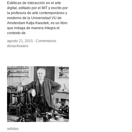
Estéticas de interacción en el arte
digital, editado por el MIT y escrito por
la profesora de arte contemporáneo y
moderno de la Universidad VU de
Amsterdam Katja Kwastek, es un libro
que indaga de manera íntegra el
contexto de
agosto 21, 2015
agosto 21, 2015
/
/
Comentarios
Comentarios
en
en
desactivados
desactivados
Estéticas
Estéticas
de
de
interacción
interacción
en
en
el
el
arte
arte
digital
digital
artistas
artistas