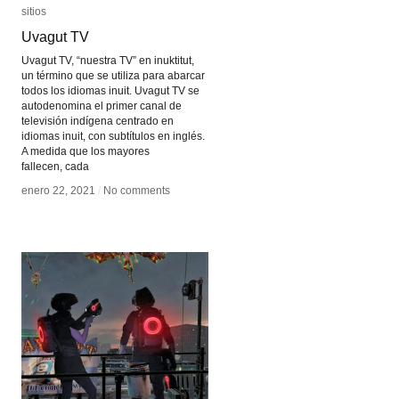
sitios
sitios
Uvagut TV
Uvagut TV
Uvagut TV, “nuestra TV” en inuktitut,
un término que se utiliza para abarcar
todos los idiomas inuit. Uvagut TV se
autodenomina el primer canal de
televisión indígena centrado en
idiomas inuit, con subtítulos en inglés.
A medida que los mayores
fallecen, cada
enero 22, 2021
enero 22, 2021
/
/
No comments
No comments