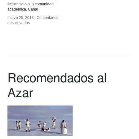
limitan solo a la comunidad
académica. Canal
marzo 25, 2013
marzo 25, 2013
/
/
Comentarios
Comentarios
en
en
desactivados
desactivados
Dorkbot
Dorkbot
Recomendados al
Azar