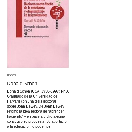
libros
libros
Donald Schön
Donald Schön
Donald Schön (USA, 1930-1997) PhD.
Graduado de la Universidad de
Harvard con una tesis doctoral
sobre John Dewey. De John Dewey
retomó la idea rectora de “aprender
haciendo” y en base a dicho axioma
construyó su propuesta. Su aportación
a la educación lo podemos