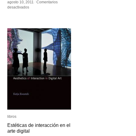
agosto 10, 2011
agosto 10, 2011
/
/
Comentarios
Comentarios
en
en
desactivados
desactivados
AOS
AOS
libros
libros
Estéticas de interacción en el
Estéticas de interacción en el
arte digital
arte digital