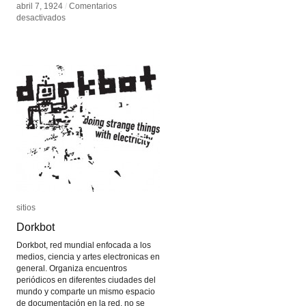
abril 7, 1924
abril 7, 1924
/
/
Comentarios
Comentarios
en
en
desactivados
desactivados
Manifiesto
Manifiesto
Surrealista
Surrealista
sitios
sitios
Dorkbot
Dorkbot
Dorkbot, red mundial enfocada a los
medios, ciencia y artes electronicas en
general. Organiza encuentros
periódicos en diferentes ciudades del
mundo y comparte un mismo espacio
de documentación en la red, no se