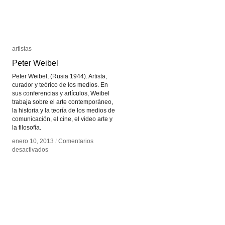
artistas
artistas
Peter Weibel
Peter Weibel
Peter Weibel, (Rusia 1944). Artista,
curador y teórico de los medios. En
sus conferencias y artículos, Weibel
trabaja sobre el arte contemporáneo,
la historia y la teoría de los medios de
comunicación, el cine, el video arte y
la filosofía.
enero 10, 2013
enero 10, 2013
/
/
Comentarios
Comentarios
en
en
desactivados
desactivados
Peter
Peter
Weibel
Weibel