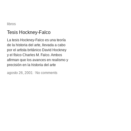
libros
libros
Tesis Hockney-Falco
Tesis Hockney-Falco
La tesis Hockney-Falco es una teoría
de la historia del arte, llevada a cabo
por el artista británico David Hockney
y el físico Charles M. Falco. Ambos
afirman que los avances en realismo y
precisión en la historia del arte
agosto 26, 2001
agosto 26, 2001
/
/
No comments
No comments