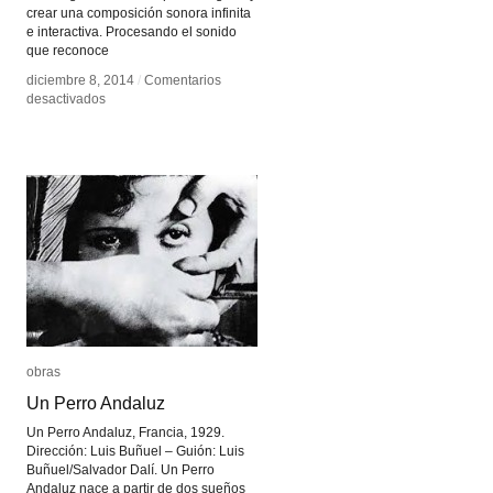
crear una composición sonora infinita
e interactiva. Procesando el sonido
que reconoce
diciembre 8, 2014
diciembre 8, 2014
/
/
Comentarios
Comentarios
en
en
desactivados
desactivados
Sonic
Sonic
Pendulum
Pendulum
obras
obras
Un Perro Andaluz
Un Perro Andaluz
Un Perro Andaluz, Francia, 1929.
Dirección: Luis Buñuel – Guión: Luis
Buñuel/Salvador Dalí. Un Perro
Andaluz nace a partir de dos sueños