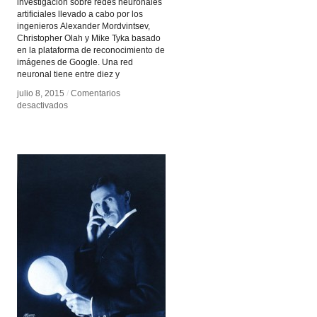
investigación sobre redes neuronales
artificiales llevado a cabo por los
ingenieros Alexander Mordvintsev,
Christopher Olah y Mike Tyka basado
en la plataforma de reconocimiento de
imágenes de Google. Una red
neuronal tiene entre diez y
julio 8, 2015
julio 8, 2015
/
/
Comentarios
Comentarios
en
en
desactivados
desactivados
Sueño
Sueño
Profundo
Profundo