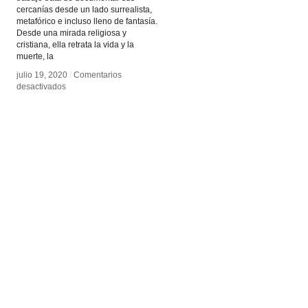
cercanías desde un lado surrealista,
metafórico e incluso lleno de fantasía.
Desde una mirada religiosa y
cristiana, ella retrata la vida y la
muerte, la
julio 19, 2020
julio 19, 2020
/
/
Comentarios
Comentarios
en
en
desactivados
desactivados
Laura
Laura
Makabresku
Makabresku