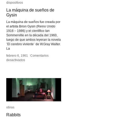
dispositivos
dispositivos
La máquina de sueños de
La máquina de sueños de
Gysin
Gysin
La máquina de sueños fue creada por
el artista Brion Gysin (Reino Unido
1916 – 1986) y el científico Ian
Sommerville en la década del 1960,
luego de que ambos leyeran la novela
¨El cerebro viviente¨ de W.Gray Walter.
La
febrero 6, 1961
febrero 6, 1961
/
/
Comentarios
Comentarios
en
en
desactivados
desactivados
La
La
máquina
máquina
de
de
sueños
sueños
de
de
Gysin
Gysin
obras
obras
Rabbits
Rabbits