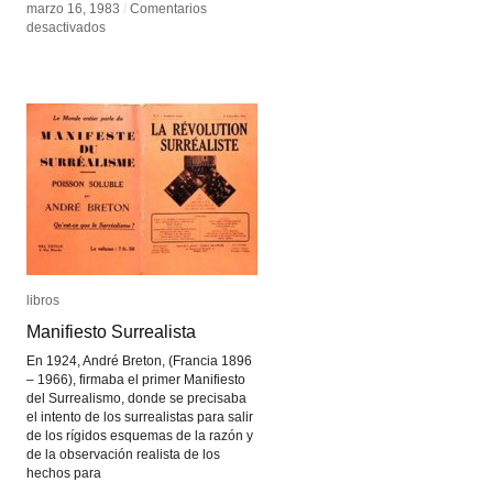
marzo 16, 1983
marzo 16, 1983
/
/
Comentarios
Comentarios
en
en
desactivados
desactivados
Donald
Donald
Schön
Schön
libros
libros
Manifiesto Surrealista
Manifiesto Surrealista
En 1924, André Breton, (Francia 1896
– 1966), firmaba el primer Manifiesto
del Surrealismo, donde se precisaba
el intento de los surrealistas para salir
de los rígidos esquemas de la razón y
de la observación realista de los
hechos para