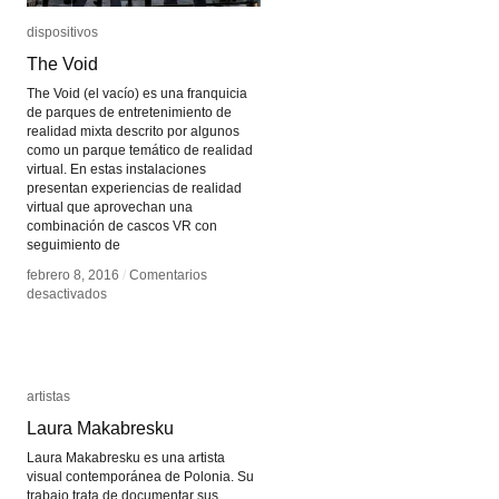
dispositivos
dispositivos
The Void
The Void
The Void (el vacío) es una franquicia
de parques de entretenimiento de
realidad mixta descrito por algunos
como un parque temático de realidad
virtual. En estas instalaciones
presentan experiencias de realidad
virtual que aprovechan una
combinación de cascos VR con
seguimiento de
febrero 8, 2016
febrero 8, 2016
/
/
Comentarios
Comentarios
en
en
desactivados
desactivados
The
The
Void
Void
artistas
artistas
Laura Makabresku
Laura Makabresku
Laura Makabresku es una artista
visual contemporánea de Polonia. Su
trabajo trata de documentar sus