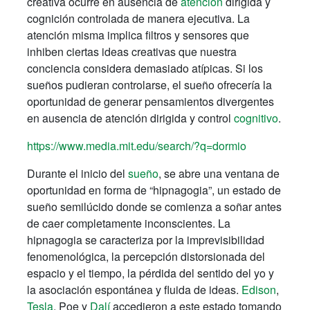
creativa ocurre en ausencia de
atención
dirigida y
cognición controlada de manera ejecutiva. La
atención misma implica filtros y sensores que
inhiben ciertas ideas creativas que nuestra
conciencia considera demasiado atípicas. Si los
sueños pudieran controlarse, el sueño ofrecería la
oportunidad de generar pensamientos divergentes
en ausencia de atención dirigida y control
cognitivo
.
https://www.media.mit.edu/search/?q=dormio
Durante el inicio del
sueño
, se abre una ventana de
oportunidad en forma de “hipnagogia”, un estado de
sueño semilúcido donde se comienza a soñar antes
de caer completamente inconscientes. La
hipnagogia se caracteriza por la imprevisibilidad
fenomenológica, la percepción distorsionada del
espacio y el tiempo, la pérdida del sentido del yo y
la asociación espontánea y fluida de ideas.
Edison
,
Tesla
, Poe y
Dalí
accedieron a este estado tomando