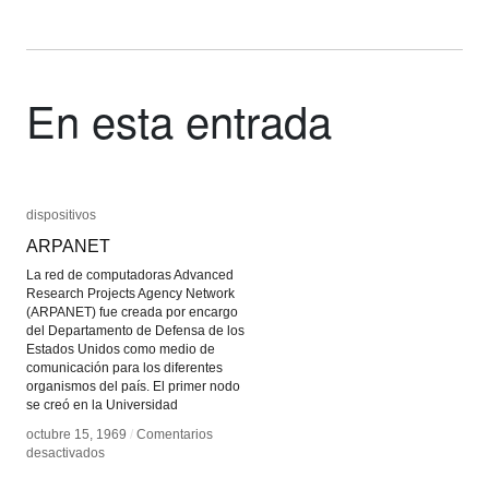
En esta entrada
dispositivos
dispositivos
ARPANET
ARPANET
La red de computadoras Advanced
Research Projects Agency Network
(ARPANET) fue creada por encargo
del Departamento de Defensa de los
Estados Unidos como medio de
comunicación para los diferentes
organismos del país. El primer nodo
se creó en la Universidad
octubre 15, 1969
octubre 15, 1969
/
/
Comentarios
Comentarios
en
en
desactivados
desactivados
ARPANET
ARPANET