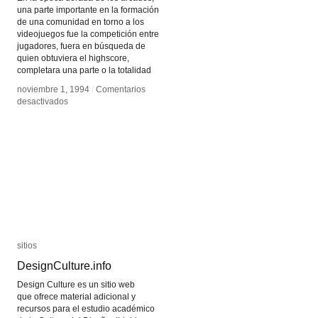
una parte importante en la formación
de una comunidad en torno a los
videojuegos fue la competición entre
jugadores, fuera en búsqueda de
quien obtuviera el highscore,
completara una parte o la totalidad
noviembre 1, 1994
noviembre 1, 1994
/
/
Comentarios
Comentarios
en
en
desactivados
desactivados
Comunidades
Comunidades
de
de
juego
juego
alternativo
alternativo
sitios
sitios
DesignCulture.info
DesignCulture.info
Design Culture es un sitio web
que ofrece material adicional y
recursos para el estudio académico