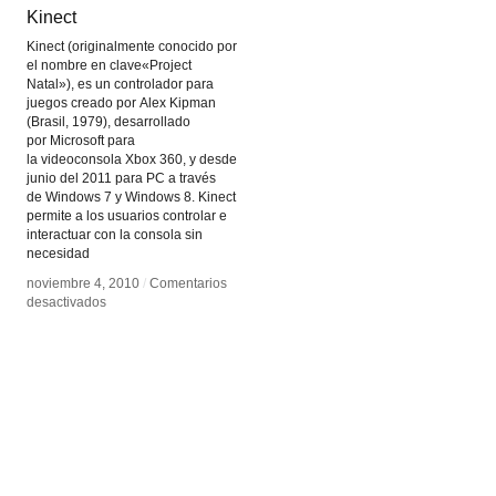
Kinect
Kinect
Kinect (originalmente conocido por
el nombre en clave«Project
Natal»), es un controlador para
juegos creado por Alex Kipman
(Brasil, 1979), desarrollado
por Microsoft para
la videoconsola Xbox 360, y desde
junio del 2011 para PC a través
de Windows 7 y Windows 8. Kinect
permite a los usuarios controlar e
interactuar con la consola sin
necesidad
noviembre 4, 2010
noviembre 4, 2010
/
/
Comentarios
Comentarios
en
en
desactivados
desactivados
Kinect
Kinect