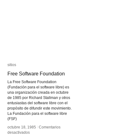
sitios
sitios
Free Software Foundation
Free Software Foundation
La Free Software Foundation
(Fundación para el software libre) es
una organización creada en octubre
de 1985 por Richard Stallman y otros
entusiastas del software libre con el
propósito de difundir este movimiento.
La Fundación para el software libre
(FSF)
octubre 18, 1985
octubre 18, 1985
/
/
Comentarios
Comentarios
en
en
desactivados
desactivados
Free
Free