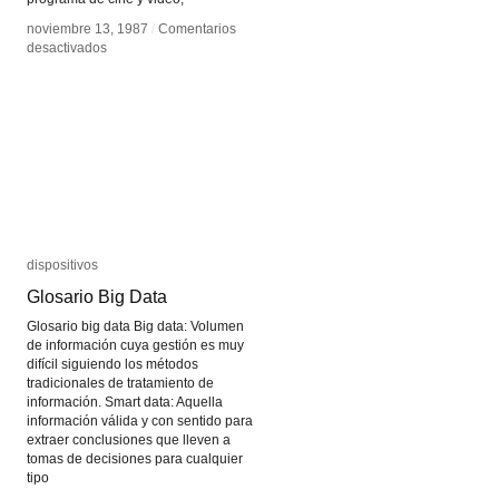
noviembre 13, 1987
noviembre 13, 1987
/
/
Comentarios
Comentarios
en
en
desactivados
desactivados
Transmediale
Transmediale
dispositivos
dispositivos
Glosario Big Data
Glosario Big Data
Glosario big data Big data: Volumen
de información cuya gestión es muy
difícil siguiendo los métodos
tradicionales de tratamiento de
información. Smart data: Aquella
información válida y con sentido para
extraer conclusiones que lleven a
tomas de decisiones para cualquier
tipo