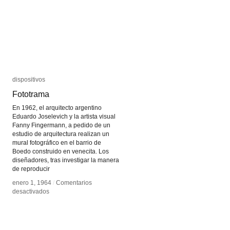
dispositivos
dispositivos
Fototrama
Fototrama
En 1962, el arquitecto argentino
Eduardo Joselevich y la artista visual
Fanny Fingermann, a pedido de un
estudio de arquitectura realizan un
mural fotográfico en el barrio de
Boedo construido en venecita. Los
diseñadores, tras investigar la manera
de reproducir
enero 1, 1964
enero 1, 1964
/
/
Comentarios
Comentarios
en
en
desactivados
desactivados
Fototrama
Fototrama