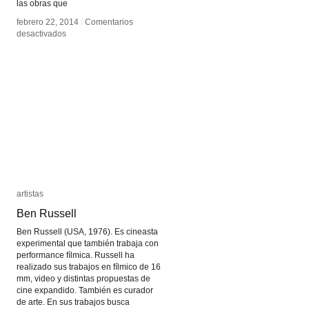
las obras que
febrero 22, 2014
febrero 22, 2014
/
/
Comentarios
Comentarios
en
en
desactivados
desactivados
Lois
Lois
Andison
Andison
artistas
artistas
Ben Russell
Ben Russell
Ben Russell (USA, 1976). Es cineasta
experimental que también trabaja con
performance fílmica. Russell ha
realizado sus trabajos en fílmico de 16
mm, video y distintas propuestas de
cine expandido. También es curador
de arte. En sus trabajos busca