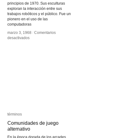
principios de 1970. Sus esculturas
exploran la interacción entre sus
trabajos robóticos y el público. Fue un
pionero en el uso de las
computadoras
marzo 3, 1968
marzo 3, 1968
/
/
Comentarios
Comentarios
en
en
desactivados
desactivados
Edward
Edward
Ihnatowicz
Ihnatowicz
términos
términos
Comunidades de juego
Comunidades de juego
alternativo
alternativo
En la época dorada de los arcades,