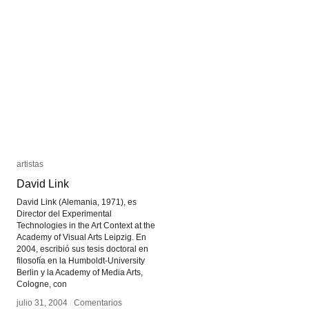
artistas
artistas
David Link
David Link
David Link (Alemania, 1971), es
Director del Experimental
Technologies in the Art Context at the
Academy of Visual Arts Leipzig. En
2004, escribió sus tesis doctoral en
filosofía en la Humboldt-University
Berlin y la Academy of Media Arts,
Cologne, con
julio 31, 2004
julio 31, 2004
/
/
Comentarios
Comentarios