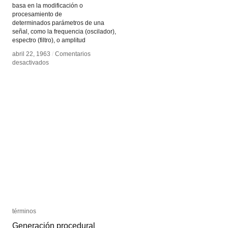
basa en la modificación o
procesamiento de
determinados parámetros de una
señal, como la frequencia (oscilador),
espectro (filtro), o amplitud
abril 22, 1963
abril 22, 1963
/
/
Comentarios
Comentarios
en
en
desactivados
desactivados
Sintetizador
Sintetizador
Modular
Modular
términos
términos
Generación procedural
Generación procedural