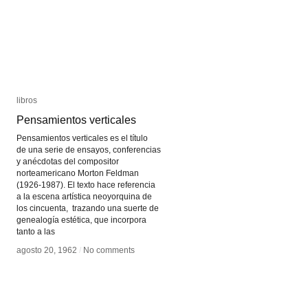
libros
libros
Pensamientos verticales
Pensamientos verticales
Pensamientos verticales es el título
de una serie de ensayos, conferencias
y anécdotas del compositor
norteamericano Morton Feldman
(1926-1987). El texto hace referencia
a la escena artística neoyorquina de
los cincuenta, trazando una suerte de
genealogía estética, que incorpora
tanto a las
agosto 20, 1962
agosto 20, 1962
/
/
No comments
No comments