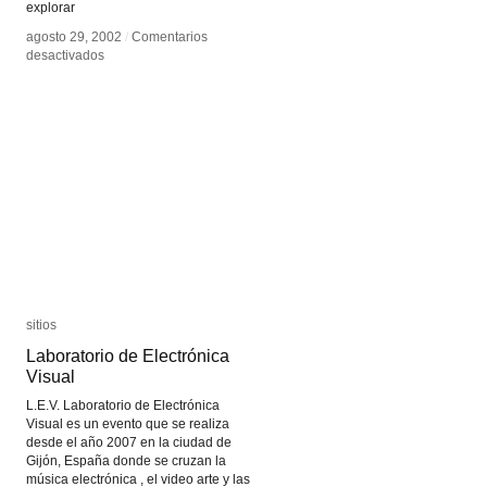
explorar
agosto 29, 2002
agosto 29, 2002
/
/
Comentarios
Comentarios
en
en
desactivados
desactivados
Ben
Ben
Russell
Russell
sitios
sitios
Laboratorio de Electrónica
Laboratorio de Electrónica
Visual
Visual
L.E.V. Laboratorio de Electrónica
Visual es un evento que se realiza
desde el año 2007 en la ciudad de
Gijón, España donde se cruzan la
música electrónica , el video arte y las