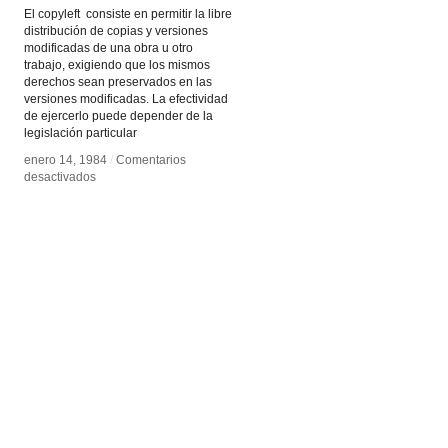
El copyleft consiste en permitir la libre
distribución de copias y versiones
modificadas de una obra u otro
trabajo, exigiendo que los mismos
derechos sean preservados en las
versiones modificadas. La efectividad
de ejercerlo puede depender de la
legislación particular
enero 14, 1984
enero 14, 1984
/
/
Comentarios
Comentarios
en
en
desactivados
desactivados
copyleft
copyleft