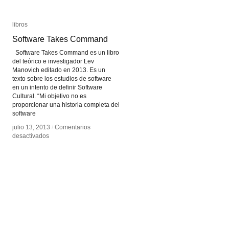
libros
libros
Software Takes Command
Software Takes Command
Software Takes Command es un libro
del teórico e investigador Lev
Manovich editado en 2013. Es un
texto sobre los estudios de software
en un intento de definir Software
Cultural. “Mi objetivo no es
proporcionar una historia completa del
software
julio 13, 2013
julio 13, 2013
/
/
Comentarios
Comentarios
en
en
desactivados
desactivados
Software
Software
Takes
Takes
Command
Command