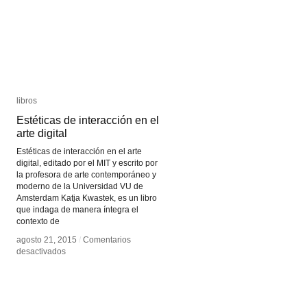
Software
Software
Foundation
Foundation
libros
libros
Estéticas de interacción en el
Estéticas de interacción en el
arte digital
arte digital
Estéticas de interacción en el arte
digital, editado por el MIT y escrito por
la profesora de arte contemporáneo y
moderno de la Universidad VU de
Amsterdam Katja Kwastek, es un libro
que indaga de manera íntegra el
contexto de
agosto 21, 2015
agosto 21, 2015
/
/
Comentarios
Comentarios
en
en
desactivados
desactivados
Estéticas
Estéticas
de
de
interacción
interacción
en
en