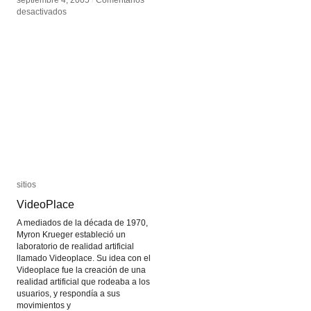
septiembre 4, 2005
septiembre 4, 2005
/
/
Comentarios
Comentarios
en
en
desactivados
desactivados
Arduino
Arduino
sitios
sitios
VideoPlace
VideoPlace
A mediados de la década de 1970,
Myron Krueger estableció un
laboratorio de realidad artificial
llamado Videoplace. Su idea con el
Videoplace fue la creación de una
realidad artificial que rodeaba a los
usuarios, y respondía a sus
movimientos y