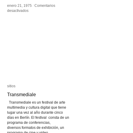
enero 21, 1975
enero 21, 1975
/
/
Comentarios
Comentarios
en
en
desactivados
desactivados
VideoPlace
VideoPlace
sitios
sitios
Transmediale
Transmediale
Transmediale es un festival de arte
multimedia y cultura digital que tiene
lugar una vez al año durante cinco
días en Berlín. El festival consta de un
programa de conferencias,
diversos formatos de exhibición, un
programa de cine y video,