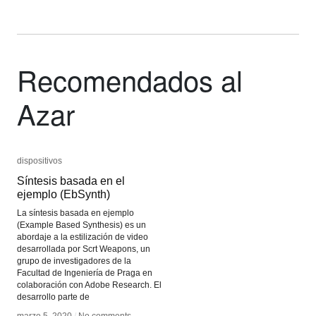
Recomendados al
Azar
dispositivos
dispositivos
Síntesis basada en el
Síntesis basada en el
ejemplo (EbSynth)
ejemplo (EbSynth)
La síntesis basada en ejemplo
(Example Based Synthesis) es un
abordaje a la estilización de video
desarrollada por Scrt Weapons, un
grupo de investigadores de la
Facultad de Ingeniería de Praga en
colaboración con Adobe Research. El
desarrollo parte de