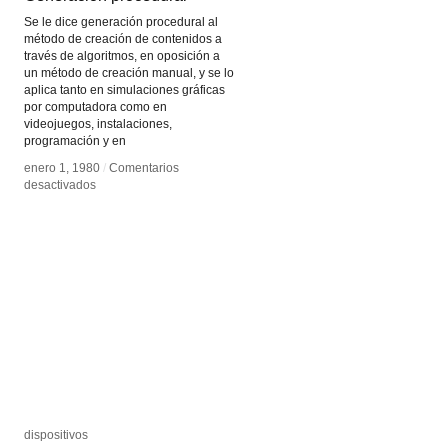
Se le dice generación procedural al
método de creación de contenidos a
través de algoritmos, en oposición a
un método de creación manual, y se lo
aplica tanto en simulaciones gráficas
por computadora como en
videojuegos, instalaciones,
programación y en
enero 1, 1980
enero 1, 1980
/
/
Comentarios
Comentarios
en
en
desactivados
desactivados
Generación
Generación
procedural
procedural
dispositivos
dispositivos