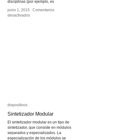
disciplinas (por ejemplo, es
junio 1, 2015
junio 1, 2015
/
/
Comentarios
Comentarios
en
en
desactivados
desactivados
Visualización
Visualización
de
de
Datos
Datos
dispositivos
dispositivos
Sintetizador Modular
Sintetizador Modular
El sintetizador modular es un tipo de
sintetizador, que consiste en módulos
separados y especializados. La
especialización de los módulos se