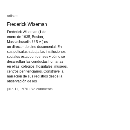
artistas
artistas
Frederick Wiseman
Frederick Wiseman
Frederick Wiseman (1 de
enero de 1935, Boston,
Massachusetts, U.S.A.) es
un director de cine documental. En
sus películas trabaja las instituciones
sociales estadounidenses y cómo se
desarrollan las conductas humanas
en ellas: colegios, hospitales, museos,
centros penitenciarios. Construye la
narración de sus registros desde la
observación de los
julio 11, 1970
julio 11, 1970
/
/
No comments
No comments