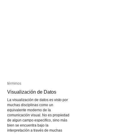
el
el
arte
arte
digital
digital
términos
términos
Visualización de Datos
Visualización de Datos
La visualización de datos es visto por
muchas disciplinas como un
equivalente moderno de la
comunicación visual. No es propiedad
de algun campo especifico, sino más
bien se encuentra bajo la
interpretación a través de muchas