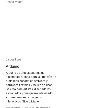
en
en
desactivados
desactivados
David
David
Link
Link
dispositivos
dispositivos
Arduino
Arduino
Arduino es una plataforma de
electrónica abierta para la creación de
prototipos basada en software y
hardware flexibles y fáciles de usar.
Se creó para artistas, diseñadores,
aficionados y cualquiera interesado
en crear entornos u objetos
interactivos. Sitio oficial en