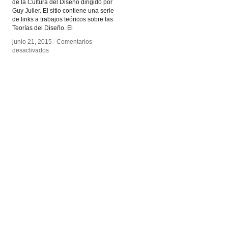
de la Cultura del Diseño dirigido por
Guy Julier. El sitio contiene una serie
de links a trabajos teóricos sobre las
Teorías del Diseño. El
junio 21, 2015
junio 21, 2015
/
/
Comentarios
Comentarios
en
en
desactivados
desactivados
DesignCulture.info
DesignCulture.info