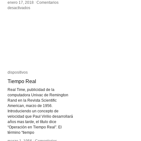
enero 17, 2018
enero 17, 2018
/
/
Comentarios
Comentarios
en
en
desactivados
desactivados
Glosario
Glosario
Big
Big
Data
Data
dispositivos
dispositivos
Tiempo Real
Tiempo Real
Real Time, publicidad de la
computadora Univac de Remington
Rand en la Revista Scientific
American, marzo de 1956.
Introduciendo un concepto de
velocidad que Paul Virilio desarrollará
años mas tarde, el título dice
“Operación en Tiempo Real”. El
término “tiempo