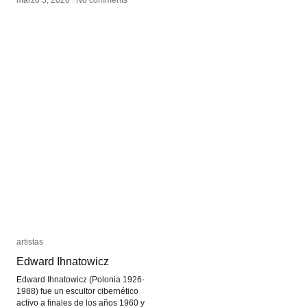
marzo 5, 2020
marzo 5, 2020
/
/
No comments
No comments
artistas
artistas
Edward Ihnatowicz
Edward Ihnatowicz
Edward Ihnatowicz (Polonia 1926-
1988) fue un escultor cibernético
activo a finales de los años 1960 y