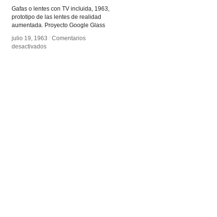
Gafas o lentes con TV incluida, 1963,
prototipo de las lentes de realidad
aumentada. Proyecto Google Glass
julio 19, 1963
julio 19, 1963
/
/
Comentarios
Comentarios
en
en
desactivados
desactivados
Lentes
Lentes
con
con
TV
TV