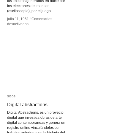
las texturas generadas en bucle por
los electrones del monitor
(osciloscopio), por el juego
julio 11, 1961
julio 11, 1961
/
/
Comentarios
Comentarios
en
en
desactivados
desactivados
John
John
Whitney
Whitney
sitios
sitios
Digital abstractions
Digital abstractions
Digital Abstractions, es un proyecto
digital que investiga obras de arte
digital contemporáneas y genera un
registro online vinculándolos con
trabajos anteriores en la historia del