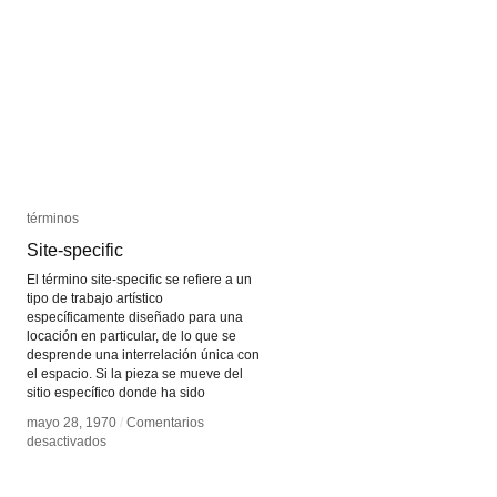
términos
términos
Site-specific
Site-specific
El término site-specific se refiere a un
tipo de trabajo artístico
específicamente diseñado para una
locación en particular, de lo que se
desprende una interrelación única con
el espacio. Si la pieza se mueve del
sitio específico donde ha sido
mayo 28, 1970
mayo 28, 1970
/
/
Comentarios
Comentarios
en
en
desactivados
desactivados
Site-
Site-
specific
specific