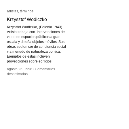
artistas
artistas
,
términos
términos
Krzysztof Wodiczko
Krzysztof Wodiczko
Krzysztof Wodiczko, (Polonia 1943).
Artista trabaja con intervenciones de
video en espacios públicos a gran
escala y diseña objetos móviles. Sus
obras suelen ser de conciencia social
y a menudo de naturaleza política.
Ejemplos de éstas incluyen
proyecciones sobre edificios
agosto 26, 1998
agosto 26, 1998
/
/
Comentarios
Comentarios
en
en
desactivados
desactivados
Krzysztof
Krzysztof
Wodiczko
Wodiczko