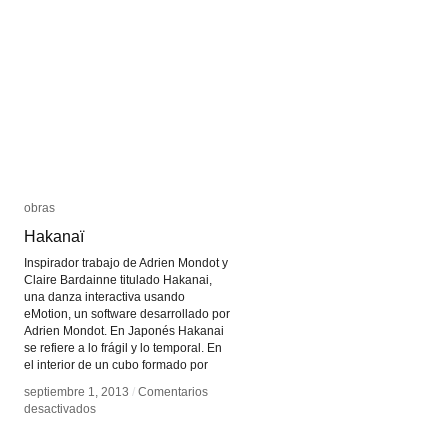
obras
obras
Hakanaï
Hakanaï
Inspirador trabajo de Adrien Mondot y
Claire Bardainne titulado Hakanai,
una danza interactiva usando
eMotion, un software desarrollado por
Adrien Mondot. En Japonés Hakanai
se refiere a lo frágil y lo temporal. En
el interior de un cubo formado por
septiembre 1, 2013
septiembre 1, 2013
/
/
Comentarios
Comentarios
en
en
desactivados
desactivados
Hakanaï
Hakanaï