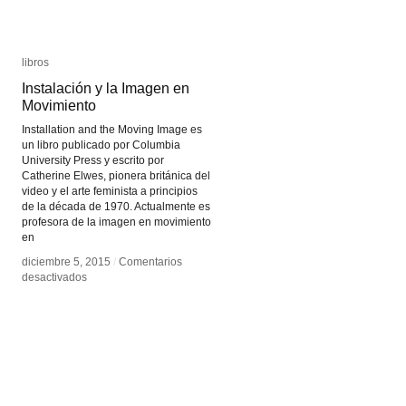
libros
libros
Instalación y la Imagen en
Instalación y la Imagen en
Movimiento
Movimiento
Installation and the Moving Image es
un libro publicado por Columbia
University Press y escrito por
Catherine Elwes, pionera británica del
video y el arte feminista a principios
de la década de 1970. Actualmente es
profesora de la imagen en movimiento
en
diciembre 5, 2015
diciembre 5, 2015
/
/
Comentarios
Comentarios
en
en
desactivados
desactivados
Instalación
Instalación
y
y
la
la
Imagen
Imagen
en
en
Movimiento
Movimiento