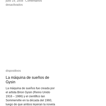
julio 19, 1858
julio 19, 1858
/
/
Comentarios
Comentarios
en
en
desactivados
desactivados
Cable
Cable
transoceánico
transoceánico
dispositivos
dispositivos
La máquina de sueños de
La máquina de sueños de
Gysin
Gysin
La máquina de sueños fue creada por
el artista Brion Gysin (Reino Unido
1916 – 1986) y el científico Ian
Sommerville en la década del 1960,
luego de que ambos leyeran la novela