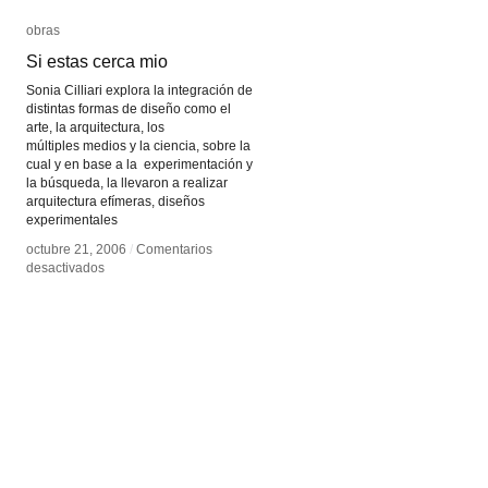
obras
obras
Si estas cerca mio
Si estas cerca mio
Sonia Cilliari explora la integración de
distintas formas de diseño como el
arte, la arquitectura, los
múltiples medios y la ciencia, sobre la
cual y en base a la experimentación y
la búsqueda, la llevaron a realizar
arquitectura efímeras, diseños
experimentales
octubre 21, 2006
octubre 21, 2006
/
/
Comentarios
Comentarios
en
en
desactivados
desactivados
Si
Si
estas
estas
cerca
cerca
mio
mio