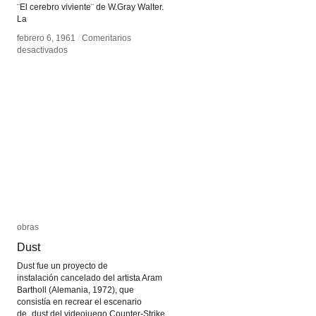
¨El cerebro viviente¨ de W.Gray Walter.
La
febrero 6, 1961
febrero 6, 1961
/
/
Comentarios
Comentarios
en
en
desactivados
desactivados
La
La
máquina
máquina
de
de
sueños
sueños
de
de
Gysin
Gysin
obras
obras
Dust
Dust
Dust fue un proyecto de
instalación cancelado del artista Aram
Bartholl (Alemania, 1972), que
consistía en recrear el escenario
de_dust del videojuego Counter-Strike