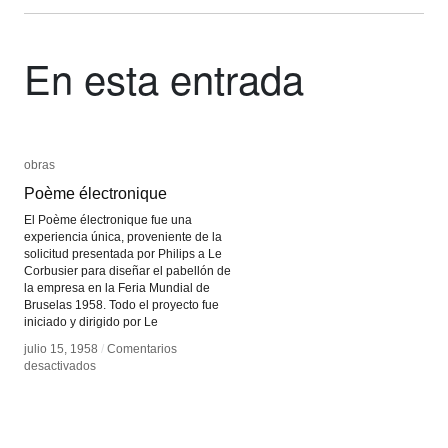
En esta entrada
obras
obras
Poème électronique
Poème électronique
El Poème électronique fue una
experiencia única, proveniente de la
solicitud presentada por Philips a Le
Corbusier para diseñar el pabellón de
la empresa en la Feria Mundial de
Bruselas 1958. Todo el proyecto fue
iniciado y dirigido por Le
julio 15, 1958
julio 15, 1958
/
/
Comentarios
Comentarios
en
en
desactivados
desactivados
Poème
Poème
électronique
électronique