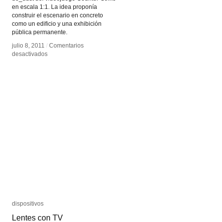
en escala 1:1. La idea proponía
construir el escenario en concreto
como un edificio y una exhibición
pública permanente.
julio 8, 2011
julio 8, 2011
/
/
Comentarios
Comentarios
en
en
desactivados
desactivados
Dust
Dust
dispositivos
dispositivos
Lentes con TV
Lentes con TV