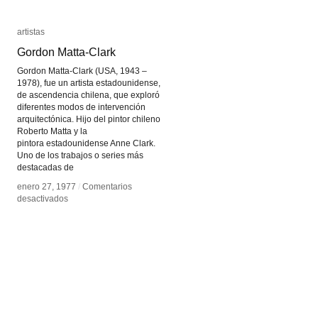
artistas
artistas
Gordon Matta-Clark
Gordon Matta-Clark
Gordon Matta-Clark (USA, 1943 –
1978), fue un artista estadounidense,
de ascendencia chilena, que exploró
diferentes modos de intervención
arquitectónica. Hijo del pintor chileno
Roberto Matta y la
pintora estadounidense Anne Clark.
Uno de los trabajos o series más
destacadas de
enero 27, 1977
enero 27, 1977
/
/
Comentarios
Comentarios
en
en
desactivados
desactivados
Gordon
Gordon
Matta-
Matta-
Clark
Clark