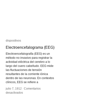
dispositivos
dispositivos
Electroencefalograma (EEG)
Electroencefalograma (EEG)
Electroencefalografía (EEG) es un
método no invasivo para registrar la
actividad eléctrica del cerebro a lo
largo del cuero cabelludo. EEG mide
las fluctuaciones de tensión
resultantes de la corriente iónica
dentro de las neuronas. En contextos
clínicos, EEG se refiere a
julio 7, 1912
julio 7, 1912
/
/
Comentarios
Comentarios
en
en
desactivados
desactivados
Electroencefalograma
Electroencefalograma
(EEG)
(EEG)