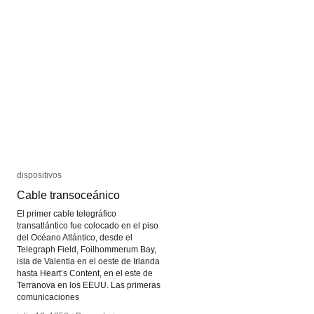
dispositivos
dispositivos
Cable transoceánico
Cable transoceánico
El primer cable telegráfico
transatlántico fue colocado en el piso
del Océano Atlántico, desde el
Telegraph Field, Foilhommerum Bay,
isla de Valentia en el oeste de Irlanda
hasta Heart’s Content, en el este de
Terranova en los EEUU. Las primeras
comunicaciones