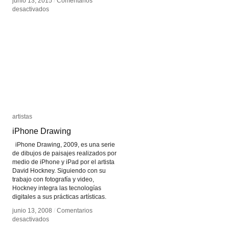
junio 13, 2015
junio 13, 2015
/
/
Comentarios
Comentarios
en
en
desactivados
desactivados
MPU
MPU
artistas
artistas
iPhone Drawing
iPhone Drawing
iPhone Drawing, 2009, es una serie
de dibujos de paisajes realizados por
medio de iPhone y iPad por el artista
David Hockney. Siguiendo con su
trabajo con fotografía y video,
Hockney integra las tecnologías
digitales a sus prácticas artísticas.
junio 13, 2008
junio 13, 2008
/
/
Comentarios
Comentarios
en
en
desactivados
desactivados
iPhone
iPhone