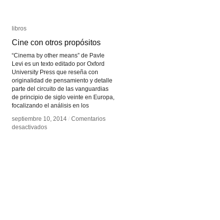
libros
libros
Cine con otros propósitos
Cine con otros propósitos
“Cinema by other means” de Pavle
Levi es un texto editado por Oxford
University Press que reseña con
originalidad de pensamiento y detalle
parte del circuito de las vanguardias
de principio de siglo veinte en Europa,
focalizando el análisis en los
septiembre 10, 2014
septiembre 10, 2014
/
/
Comentarios
Comentarios
en
en
desactivados
desactivados
Cine
Cine
con
con
otros
otros
propósitos
propósitos