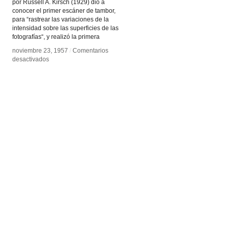
por Russell A. Kirsch (1929) dio a
conocer el primer escáner de tambor,
para “rastrear las variaciones de la
intensidad sobre las superficies de las
fotografías“, y realizó la primera
noviembre 23, 1957
noviembre 23, 1957
/
/
Comentarios
Comentarios
en
en
desactivados
desactivados
Fotografía
Fotografía
digital
digital