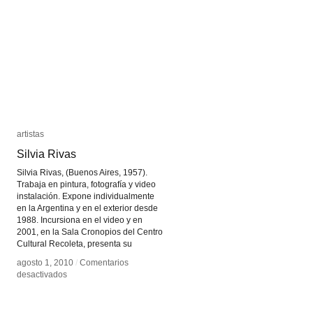
artistas
artistas
Silvia Rivas
Silvia Rivas
Silvia Rivas, (Buenos Aires, 1957).
Trabaja en pintura, fotografía y video
instalación. Expone individualmente
en la Argentina y en el exterior desde
1988. Incursiona en el video y en
2001, en la Sala Cronopios del Centro
Cultural Recoleta, presenta su
agosto 1, 2010
agosto 1, 2010
/
/
Comentarios
Comentarios
en
en
desactivados
desactivados
Silvia
Silvia
Rivas
Rivas