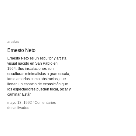
artistas
artistas
Ernesto Neto
Ernesto Neto
Ernesto Neto es un escultor y artista
visual nacido en San Pablo en
1964. Sus instalaciones son
esculturas minimalistas a gran escala,
tanto amorfas como abstractas, que
llenan un espacio de exposición que
los espectadores pueden tocar, picar y
caminar. Están
mayo 13, 1992
mayo 13, 1992
/
/
Comentarios
Comentarios
en
en
desactivados
desactivados
Ernesto
Ernesto
Neto
Neto