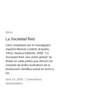
libros
libros
La Sociedad Red
La Sociedad Red
Libro compilado por el investigador
español Manuel Castells (España,
1942). Alianza Editorial, 2006. “La
Sociedad Red: una visión global” se
divide en siete partes que ofrecen un
conjunto de textos ilustrativos de la
producción científica actual en torno a
las
abril 14, 2006
abril 14, 2006
/
/
Comentarios
Comentarios
en
en
desactivados
desactivados
La
La
Sociedad
Sociedad
Red
Red