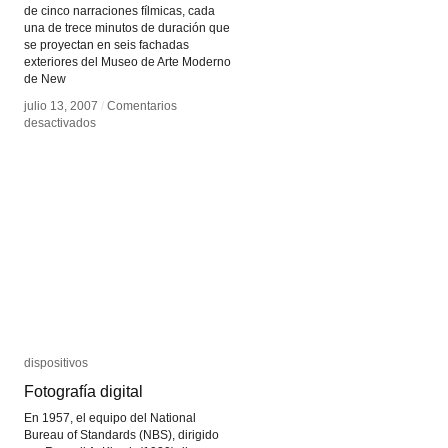
de cinco narraciones fílmicas, cada
una de trece minutos de duración que
se proyectan en seis fachadas
exteriores del Museo de Arte Moderno
de New
julio 13, 2007
julio 13, 2007
/
/
Comentarios
Comentarios
en
en
desactivados
desactivados
Sleepwalkers
Sleepwalkers
dispositivos
dispositivos
Fotografía digital
Fotografía digital
En 1957, el equipo del National
Bureau of Standards (NBS), dirigido