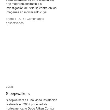
arte moderno abstracto. La
investigación del sitio se centra en las
imágenes en movimiento cuya
enero 1, 2016
enero 1, 2016
/
/
Comentarios
Comentarios
en
en
desactivados
desactivados
Digital
Digital
abstractions
abstractions
obras
obras
Sleepwalkers
Sleepwalkers
Sleepwalkers es una video instalación
realizada en 2007 por el artista
norteamericano Doug Aitken Consta