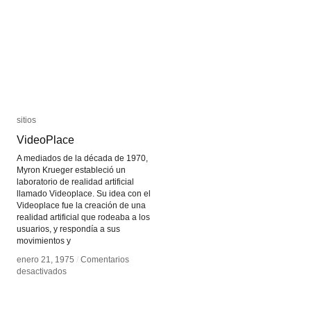
sitios
sitios
VideoPlace
VideoPlace
A mediados de la década de 1970,
Myron Krueger estableció un
laboratorio de realidad artificial
llamado Videoplace. Su idea con el
Videoplace fue la creación de una
realidad artificial que rodeaba a los
usuarios, y respondía a sus
movimientos y
enero 21, 1975
enero 21, 1975
/
/
Comentarios
Comentarios
en
en
desactivados
desactivados
VideoPlace
VideoPlace